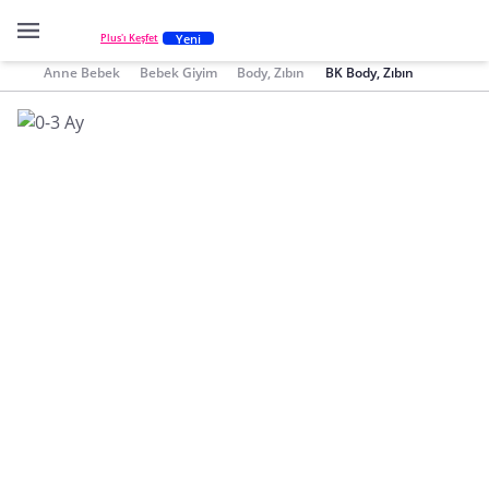
Yeni
Plus'ı Keşfet
Anne Bebek
Bebek Giyim
Body, Zıbın
BK Body, Zıbın