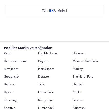
Tüm
BK
Ürünleri
Popüler Marka ve Mağazalar
Penti
English Home
Unilever
Dermoeczanem
Boyner
Monster Notebook
Mavi Jeans
Jack & Jones
Stanley
Gürgençler
Defacto
The North Face
Bellona
Tefal
Henkel
Dyson
Loreal Paris
Apple
Samsung
Koray Spor
Lenovo
Sportive
Lumberjack
Salomon