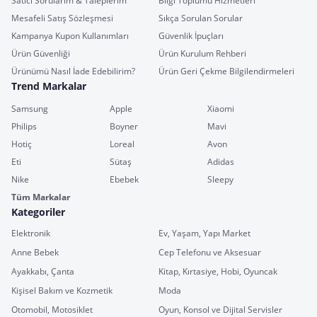
Satıcı Sorularım & Taleplerim
Bilgi Toplumu Hizmetleri
Mesafeli Satış Sözleşmesi
Sıkça Sorulan Sorular
Kampanya Kupon Kullanımları
Güvenlik İpuçları
Ürün Güvenliği
Ürün Kurulum Rehberi
Ürünümü Nasıl İade Edebilirim?
Ürün Geri Çekme Bilgilendirmeleri
Trend Markalar
Samsung
Apple
Xiaomi
Philips
Boyner
Mavi
Hotiç
Loreal
Avon
Eti
Sütaş
Adidas
Nike
Ebebek
Sleepy
Tüm Markalar
Kategoriler
Elektronik
Ev, Yaşam, Yapı Market
Anne Bebek
Cep Telefonu ve Aksesuar
Ayakkabı, Çanta
Kitap, Kırtasiye, Hobi, Oyuncak
Kişisel Bakım ve Kozmetik
Moda
Otomobil, Motosiklet
Oyun, Konsol ve Dijital Servisler