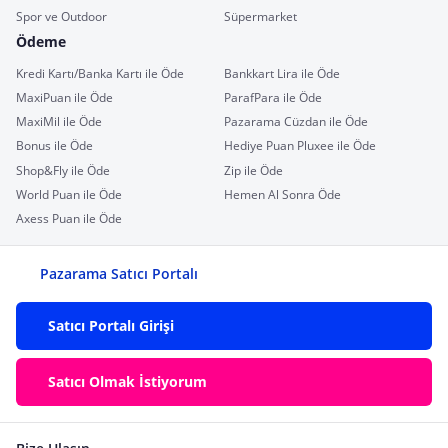
Spor ve Outdoor
Süpermarket
Ödeme
Kredi Kartı/Banka Kartı ile Öde
Bankkart Lira ile Öde
MaxiPuan ile Öde
ParafPara ile Öde
MaxiMil ile Öde
Pazarama Cüzdan ile Öde
Bonus ile Öde
Hediye Puan Pluxee ile Öde
Shop&Fly ile Öde
Zip ile Öde
World Puan ile Öde
Hemen Al Sonra Öde
Axess Puan ile Öde
Pazarama Satıcı Portalı
Satıcı Portalı Girişi
Satıcı Olmak İstiyorum