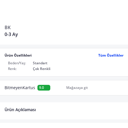
BK
0-3 Ay
Ürün Özellikleri
Tüm Özellikler
Beden/Yaş:
Standart
Renk:
Çok Renkli
BitmeyenKartus
9.0
Mağazaya git
Ürün Açıklaması