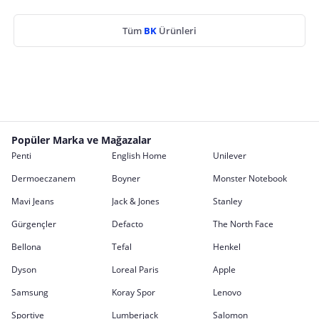
Tüm
BK
Ürünleri
Popüler Marka ve Mağazalar
Penti
English Home
Unilever
Dermoeczanem
Boyner
Monster Notebook
Mavi Jeans
Jack & Jones
Stanley
Gürgençler
Defacto
The North Face
Bellona
Tefal
Henkel
Dyson
Loreal Paris
Apple
Samsung
Koray Spor
Lenovo
Sportive
Lumberjack
Salomon