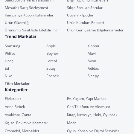
Satıcı Sorularım & Taleplerim
Bilgi Toplumu Hizmetleri
Mesafeli Satış Sözleşmesi
Sıkça Sorulan Sorular
Kampanya Kupon Kullanımları
Güvenlik İpuçları
Ürün Güvenliği
Ürün Kurulum Rehberi
Ürünümü Nasıl İade Edebilirim?
Ürün Geri Çekme Bilgilendirmeleri
Trend Markalar
Samsung
Apple
Xiaomi
Philips
Boyner
Mavi
Hotiç
Loreal
Avon
Eti
Sütaş
Adidas
Nike
Ebebek
Sleepy
Tüm Markalar
Kategoriler
Elektronik
Ev, Yaşam, Yapı Market
Anne Bebek
Cep Telefonu ve Aksesuar
Ayakkabı, Çanta
Kitap, Kırtasiye, Hobi, Oyuncak
Kişisel Bakım ve Kozmetik
Moda
Otomobil, Motosiklet
Oyun, Konsol ve Dijital Servisler