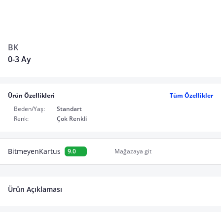
BK
0-3 Ay
Ürün Özellikleri
Tüm Özellikler
Beden/Yaş:
Standart
Renk:
Çok Renkli
BitmeyenKartus
9.0
Mağazaya git
Ürün Açıklaması