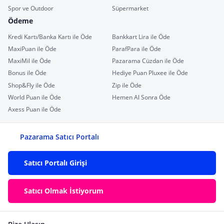
Spor ve Outdoor
Süpermarket
Ödeme
Kredi Kartı/Banka Kartı ile Öde
Bankkart Lira ile Öde
MaxiPuan ile Öde
ParafPara ile Öde
MaxiMil ile Öde
Pazarama Cüzdan ile Öde
Bonus ile Öde
Hediye Puan Pluxee ile Öde
Shop&Fly ile Öde
Zip ile Öde
World Puan ile Öde
Hemen Al Sonra Öde
Axess Puan ile Öde
Pazarama Satıcı Portalı
Satıcı Portalı Girişi
Satıcı Olmak İstiyorum