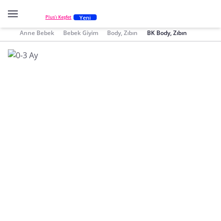
Yeni
Plus'ı Keşfet
Anne Bebek
Bebek Giyim
Body, Zıbın
BK Body, Zıbın