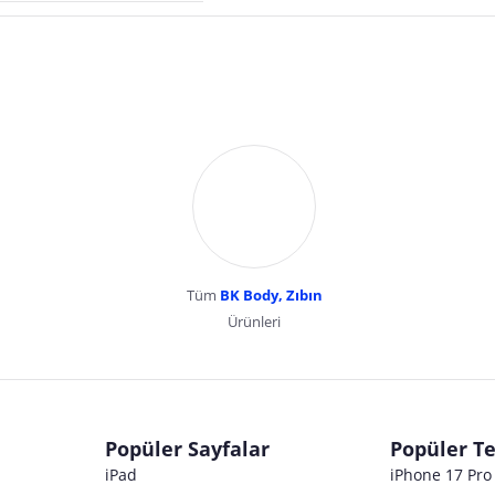
Tüm
BK Body, Zıbın
Ürünleri
dır. Pazarama, bu içeriklerden dolayı herhangi bir sorumluluk kabul etmemektedir.
Popüler Sayfalar
Popüler Te
iPad
iPhone 17 Pr