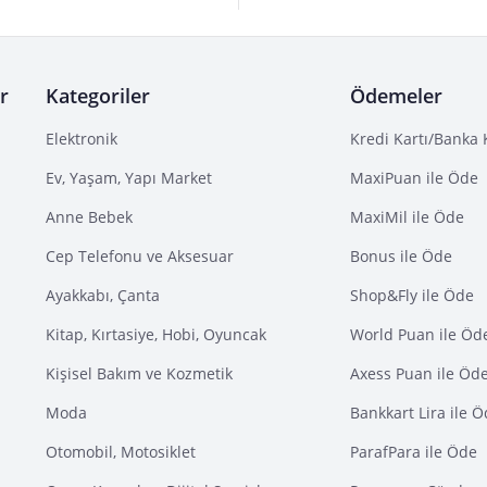
r
Kategoriler
Ödemeler
Elektronik
Kredi Kartı/Banka 
Ev, Yaşam, Yapı Market
MaxiPuan ile Öde
Anne Bebek
MaxiMil ile Öde
Cep Telefonu ve Aksesuar
Bonus ile Öde
Ayakkabı, Çanta
Shop&Fly ile Öde
Kitap, Kırtasiye, Hobi, Oyuncak
World Puan ile Öd
Kişisel Bakım ve Kozmetik
Axess Puan ile Öd
Moda
Bankkart Lira ile 
Otomobil, Motosiklet
ParafPara ile Öde