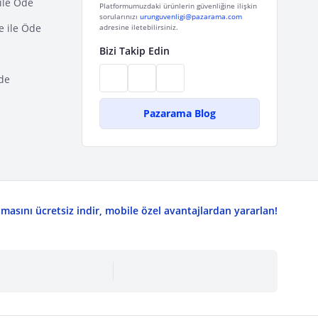
ile Öde
Platformumuzdaki ürünlerin güvenliğine ilişkin
sorularınızı
urunguvenligi@pazarama.com
e ile Öde
adresine iletebilirsiniz.
Bizi Takip Edin
de
Pazarama Blog
asını ücretsiz indir, mobile özel avantajlardan yararlan!