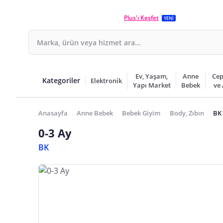
Plus'ı Keşfet
YENİ
Ev, Yaşam,
Anne
Cep
Kategoriler
Elektronik
Yapı Market
Bebek
ve
Anasayfa
Anne Bebek
Bebek Giyim
Body, Zıbın
BK 
0-3 Ay
BK