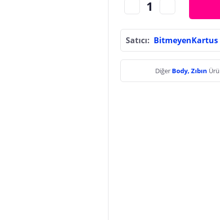
Satıcı:
BitmeyenKartus
Diğer
Body, Zıbın
Ürü