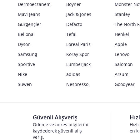
Güvenlik İşaretleri
Dermoeczanem
Boyner
Monster No
Satıcı bilgi girişi yapmamıştır.
Mavi Jeans
Jack & Jones
Stanley
Gürgençler
Defacto
The North F
Bellona
Tefal
Henkel
Dyson
Loreal Paris
Apple
Samsung
Koray Spor
Lenovo
Sportive
Lumberjack
Salomon
Nike
adidas
Arzum
Suwen
Nespresso
Goodyear
Güvenli Alışveriş
Hız
Ödeme ve adres bilgilerini
Hızlı
kaydederek güvenli alış
en kı
veriş.