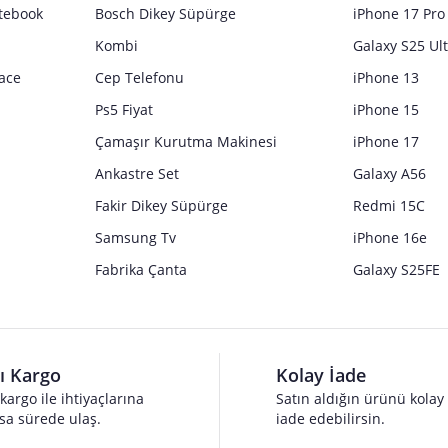
tebook
Bosch Dikey Süpürge
iPhone 17 Pro
Kombi
Galaxy S25 Ul
ace
Cep Telefonu
iPhone 13
Ps5 Fiyat
iPhone 15
Çamaşır Kurutma Makinesi
iPhone 17
Ankastre Set
Galaxy A56
Fakir Dikey Süpürge
Redmi 15C
Samsung Tv
iPhone 16e
Fabrika Çanta
Galaxy S25FE
lı Kargo
Kolay İade
 kargo ile ihtiyaçlarına
Satın aldığın ürünü kolay
sa sürede ulaş.
iade edebilirsin.