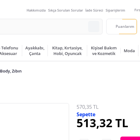
Fır
Hakkımızda
Sıkça Sorulan Sorular
İade Süreci
Siparişlerim
Puanlarım
 Telefonu
Ayakkabı,
Kitap, Kırtasiye,
Kişisel Bakım
Moda
 Aksesuar
Çanta
Hobi, Oyuncak
ve Kozmetik
Body, Zıbın
570,35 TL
Sepette
513,32 TL