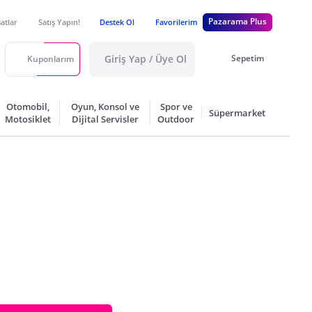
Pazarama Plus
satlar
Satış Yapın!
Destek Ol
Favorilerim
Giriş Yap / Üye Ol
Sepetim
Kuponlarım
Otomobil,
Oyun, Konsol ve
Spor ve
Süpermarket
Motosiklet
Dijital Servisler
Outdoor