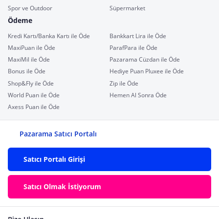
Spor ve Outdoor
Süpermarket
Ödeme
Kredi Kartı/Banka Kartı ile Öde
Bankkart Lira ile Öde
MaxiPuan ile Öde
ParafPara ile Öde
MaxiMil ile Öde
Pazarama Cüzdan ile Öde
Bonus ile Öde
Hediye Puan Pluxee ile Öde
Shop&Fly ile Öde
Zip ile Öde
World Puan ile Öde
Hemen Al Sonra Öde
Axess Puan ile Öde
Pazarama Satıcı Portalı
Satıcı Portalı Girişi
Satıcı Olmak İstiyorum