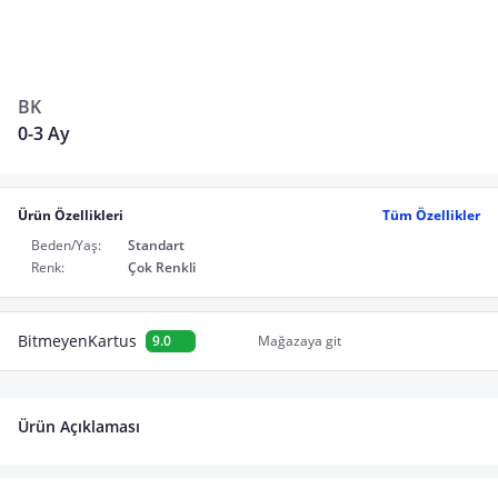
BK
0-3 Ay
Ürün Özellikleri
Tüm Özellikler
Beden/Yaş:
Standart
Renk:
Çok Renkli
BitmeyenKartus
9.0
Mağazaya git
Ürün Açıklaması