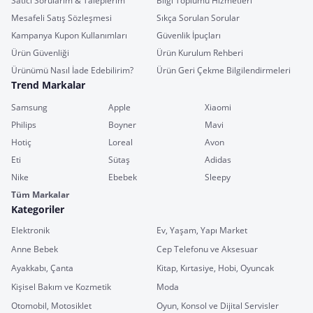
Satıcı Sorularım & Taleplerim
Bilgi Toplumu Hizmetleri
Mesafeli Satış Sözleşmesi
Sıkça Sorulan Sorular
Kampanya Kupon Kullanımları
Güvenlik İpuçları
Ürün Güvenliği
Ürün Kurulum Rehberi
Ürünümü Nasıl İade Edebilirim?
Ürün Geri Çekme Bilgilendirmeleri
Trend Markalar
Samsung
Apple
Xiaomi
Philips
Boyner
Mavi
Hotiç
Loreal
Avon
Eti
Sütaş
Adidas
Nike
Ebebek
Sleepy
Tüm Markalar
Kategoriler
Elektronik
Ev, Yaşam, Yapı Market
Anne Bebek
Cep Telefonu ve Aksesuar
Ayakkabı, Çanta
Kitap, Kırtasiye, Hobi, Oyuncak
Kişisel Bakım ve Kozmetik
Moda
Otomobil, Motosiklet
Oyun, Konsol ve Dijital Servisler