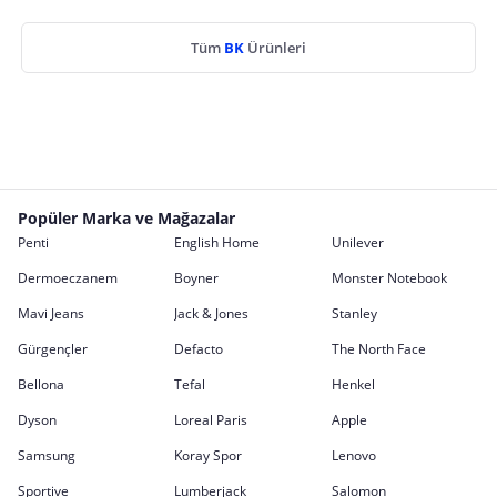
Tüm
BK
Ürünleri
Popüler Marka ve Mağazalar
Penti
English Home
Unilever
Dermoeczanem
Boyner
Monster Notebook
Mavi Jeans
Jack & Jones
Stanley
Gürgençler
Defacto
The North Face
Bellona
Tefal
Henkel
Dyson
Loreal Paris
Apple
Samsung
Koray Spor
Lenovo
Sportive
Lumberjack
Salomon