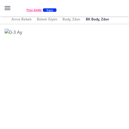
Yeni
Plus'ı Keşfet
Anne Bebek
Bebek Giyim
Body, Zıbın
BK Body, Zıbın