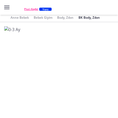
Yeni
Plus'ı Keşfet
Anne Bebek
Bebek Giyim
Body, Zıbın
BK Body, Zıbın