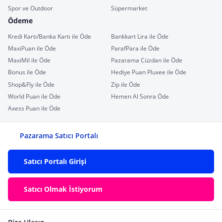
Spor ve Outdoor
Süpermarket
Ödeme
Kredi Kartı/Banka Kartı ile Öde
Bankkart Lira ile Öde
MaxiPuan ile Öde
ParafPara ile Öde
MaxiMil ile Öde
Pazarama Cüzdan ile Öde
Bonus ile Öde
Hediye Puan Pluxee ile Öde
Shop&Fly ile Öde
Zip ile Öde
World Puan ile Öde
Hemen Al Sonra Öde
Axess Puan ile Öde
Pazarama Satıcı Portalı
Satıcı Portalı Girişi
Satıcı Olmak İstiyorum