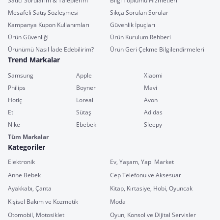
Satıcı Sorularım & Taleplerim
Bilgi Toplumu Hizmetleri
Mesafeli Satış Sözleşmesi
Sıkça Sorulan Sorular
Kampanya Kupon Kullanımları
Güvenlik İpuçları
Ürün Güvenliği
Ürün Kurulum Rehberi
Ürünümü Nasıl İade Edebilirim?
Ürün Geri Çekme Bilgilendirmeleri
Trend Markalar
Samsung
Apple
Xiaomi
Philips
Boyner
Mavi
Hotiç
Loreal
Avon
Eti
Sütaş
Adidas
Nike
Ebebek
Sleepy
Tüm Markalar
Kategoriler
Elektronik
Ev, Yaşam, Yapı Market
Anne Bebek
Cep Telefonu ve Aksesuar
Ayakkabı, Çanta
Kitap, Kırtasiye, Hobi, Oyuncak
Kişisel Bakım ve Kozmetik
Moda
Otomobil, Motosiklet
Oyun, Konsol ve Dijital Servisler