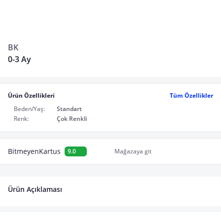
BK
0-3 Ay
Ürün Özellikleri
Tüm Özellikler
Beden/Yaş:
Standart
Renk:
Çok Renkli
BitmeyenKartus
9.0
Mağazaya git
Ürün Açıklaması