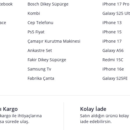
tebook
Bosch Dikey Süpürge
iPhone 17 Pro
Kombi
Galaxy S25 Ul
ace
Cep Telefonu
iPhone 13
Ps5 Fiyat
iPhone 15
Çamaşır Kurutma Makinesi
iPhone 17
Ankastre Set
Galaxy A56
Fakir Dikey Süpürge
Redmi 15C
Samsung Tv
iPhone 16e
Fabrika Çanta
Galaxy S25FE
lı Kargo
Kolay İade
 kargo ile ihtiyaçlarına
Satın aldığın ürünü kolay
sa sürede ulaş.
iade edebilirsin.