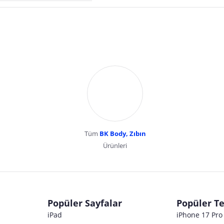
Tüm
BK Body, Zıbın
Ürünleri
dır. Pazarama, bu içeriklerden dolayı herhangi bir sorumluluk kabul etmemektedir.
Popüler Sayfalar
Popüler Te
iPad
iPhone 17 Pr