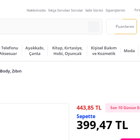
Fır
Hakkımızda
Sıkça Sorulan Sorular
İade Süreci
Siparişlerim
Puanlarım
 Telefonu
Ayakkabı,
Kitap, Kırtasiye,
Kişisel Bakım
Moda
 Aksesuar
Çanta
Hobi, Oyuncak
ve Kozmetik
Body, Zıbın
443,85 TL
Son 10 Günün En
Sepette
399,47 TL