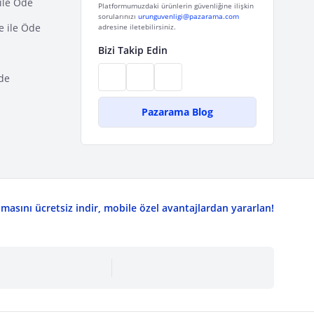
ile Öde
Platformumuzdaki ürünlerin güvenliğine ilişkin
sorularınızı
urunguvenligi@pazarama.com
e ile Öde
adresine iletebilirsiniz.
Bizi Takip Edin
de
Pazarama Blog
asını ücretsiz indir, mobile özel avantajlardan yararlan!