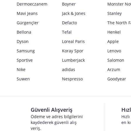
Güvenlik İşaretleri
Dermoeczanem
Boyner
Monster No
Satıcı bilgi girişi yapmamıştır.
Mavi Jeans
Jack & Jones
Stanley
Gürgençler
Defacto
The North F
Bellona
Tefal
Henkel
Dyson
Loreal Paris
Apple
Samsung
Koray Spor
Lenovo
Sportive
Lumberjack
Salomon
Nike
adidas
Arzum
Suwen
Nespresso
Goodyear
Güvenli Alışveriş
Hız
Ödeme ve adres bilgilerini
Hızlı
kaydederek güvenli alış
en kı
veriş.