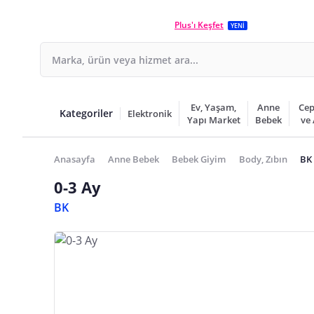
Plus'ı Keşfet
YENİ
Ev, Yaşam,
Anne
Cep
Kategoriler
Elektronik
Yapı Market
Bebek
ve
Anasayfa
Anne Bebek
Bebek Giyim
Body, Zıbın
BK 
0-3 Ay
BK