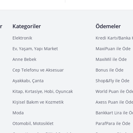
r
Kategoriler
Ödemeler
Elektronik
Kredi Kartı/Banka 
Ev, Yaşam, Yapı Market
MaxiPuan ile Öde
Anne Bebek
MaxiMil ile Öde
Cep Telefonu ve Aksesuar
Bonus ile Öde
Ayakkabı, Çanta
Shop&Fly ile Öde
Kitap, Kırtasiye, Hobi, Oyuncak
World Puan ile Öd
Kişisel Bakım ve Kozmetik
Axess Puan ile Öd
Moda
Bankkart Lira ile 
Otomobil, Motosiklet
ParafPara ile Öde