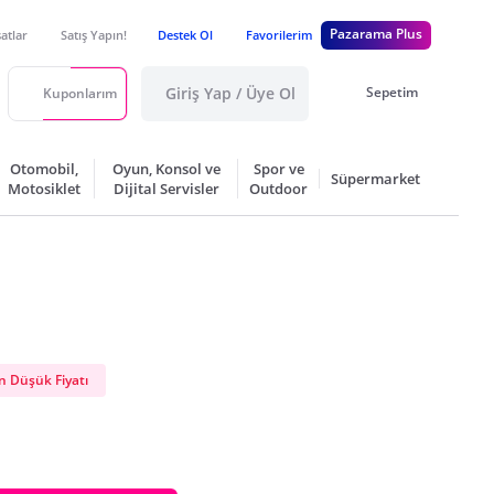
Pazarama Plus
satlar
Satış Yapın!
Destek Ol
Favorilerim
Giriş Yap / Üye Ol
Sepetim
Kuponlarım
Otomobil,
Oyun, Konsol ve
Spor ve
Süpermarket
Motosiklet
Dijital Servisler
Outdoor
 Düşük Fiyatı