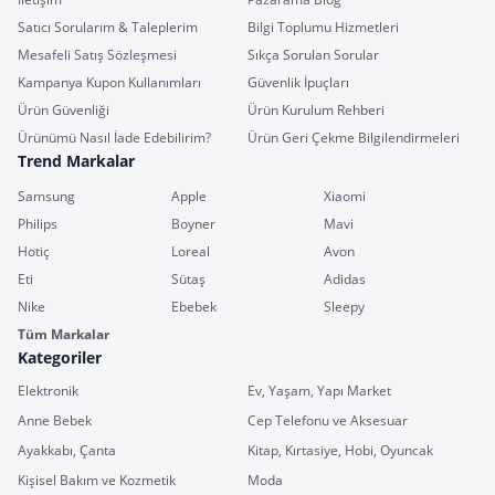
Satıcı Sorularım & Taleplerim
Bilgi Toplumu Hizmetleri
Mesafeli Satış Sözleşmesi
Sıkça Sorulan Sorular
Kampanya Kupon Kullanımları
Güvenlik İpuçları
Ürün Güvenliği
Ürün Kurulum Rehberi
Ürünümü Nasıl İade Edebilirim?
Ürün Geri Çekme Bilgilendirmeleri
Trend Markalar
Samsung
Apple
Xiaomi
Philips
Boyner
Mavi
Hotiç
Loreal
Avon
Eti
Sütaş
Adidas
Nike
Ebebek
Sleepy
Tüm Markalar
Kategoriler
Elektronik
Ev, Yaşam, Yapı Market
Anne Bebek
Cep Telefonu ve Aksesuar
Ayakkabı, Çanta
Kitap, Kırtasiye, Hobi, Oyuncak
Kişisel Bakım ve Kozmetik
Moda