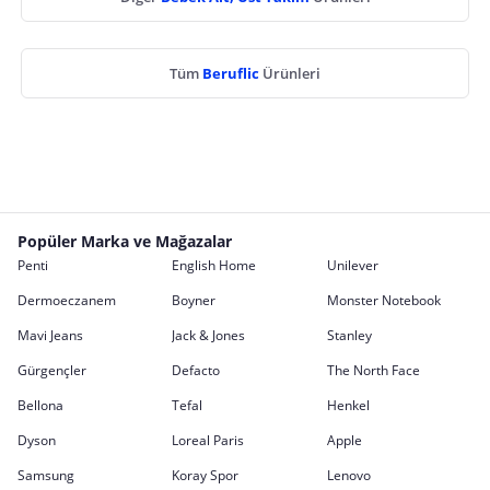
Tüm
Beruflic
Ürünleri
Popüler Marka ve Mağazalar
Penti
English Home
Unilever
Dermoeczanem
Boyner
Monster Notebook
Mavi Jeans
Jack & Jones
Stanley
Gürgençler
Defacto
The North Face
Bellona
Tefal
Henkel
Dyson
Loreal Paris
Apple
Samsung
Koray Spor
Lenovo