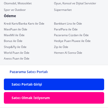
Otomobil, Motosiklet
Oyun, Konsol ve Dijital Servisler
Spor ve Outdoor
Süpermarket
Ödeme
Kredi Kartı/Banka Kartı ile Öde
Bankkart Lira ile Öde
MaxiPuan ile Öde
ParafPara ile Öde
MaxiMil ile Öde
Pazarama Cüzdan ile Öde
Bonus ile Öde
Hediye Puan Pluxee ile Öde
Shop&Fly ile Öde
Zip ile Öde
World Puan ile Öde
Hemen Al Sonra Öde
Axess Puan ile Öde
Pazarama Satıcı Portalı
Satıcı Portalı Girişi
Satıcı Olmak İstiyorum