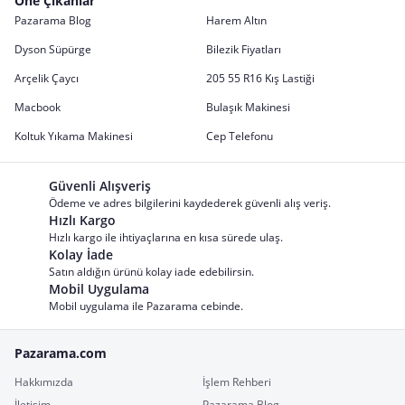
Öne Çıkanlar
Pazarama Blog
Harem Altın
Dyson Süpürge
Bilezik Fiyatları
Arçelik Çaycı
205 55 R16 Kış Lastiği
Macbook
Bulaşık Makinesi
Koltuk Yıkama Makinesi
Cep Telefonu
Güvenli Alışveriş
Ödeme ve adres bilgilerini kaydederek güvenli alış veriş.
Hızlı Kargo
Hızlı kargo ile ihtiyaçlarına en kısa sürede ulaş.
Kolay İade
Satın aldığın ürünü kolay iade edebilirsin.
Mobil Uygulama
Mobil uygulama ile Pazarama cebinde.
Pazarama.com
Hakkımızda
İşlem Rehberi
İletişim
Pazarama Blog