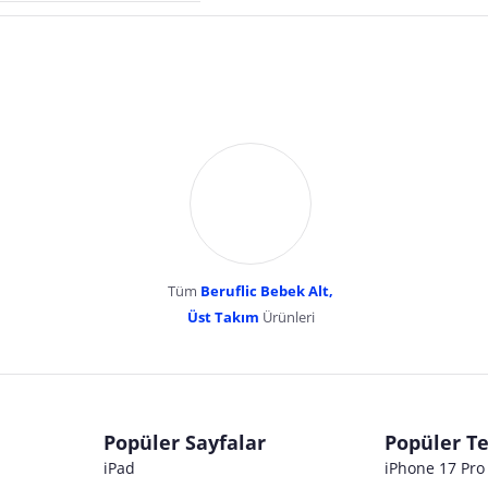
Tüm
Beruflic Bebek Alt,
Üst Takım
Ürünleri
dır. Pazarama, bu içeriklerden dolayı herhangi bir sorumluluk kabul etmemektedir.
Popüler Sayfalar
Popüler Te
iPad
iPhone 17 Pr