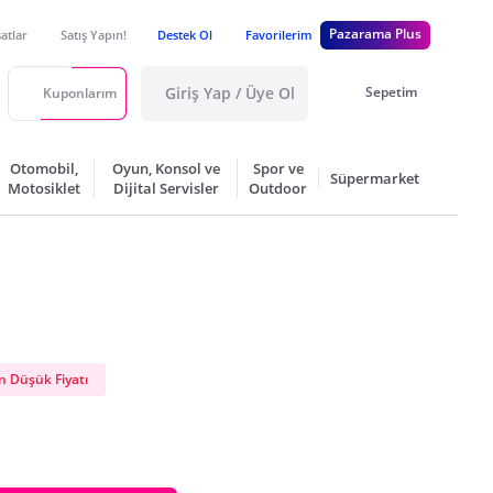
Pazarama Plus
satlar
Satış Yapın!
Destek Ol
Favorilerim
Giriş Yap / Üye Ol
Sepetim
Kuponlarım
Otomobil,
Oyun, Konsol ve
Spor ve
Süpermarket
Motosiklet
Dijital Servisler
Outdoor
 Düşük Fiyatı