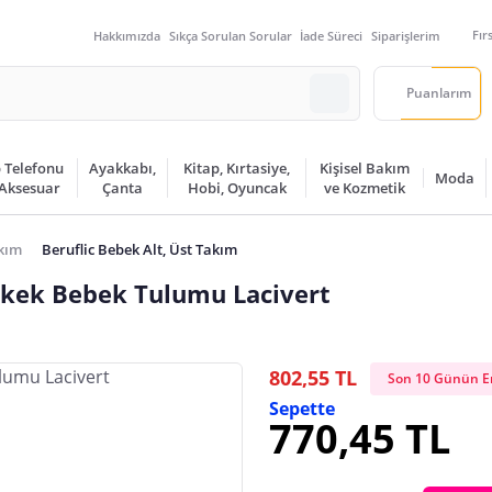
Fır
Hakkımızda
Sıkça Sorulan Sorular
İade Süreci
Siparişlerim
Puanlarım
 Telefonu
Ayakkabı,
Kitap, Kırtasiye,
Kişisel Bakım
Moda
 Aksesuar
Çanta
Hobi, Oyuncak
ve Kozmetik
akım
Beruflic Bebek Alt, Üst Takım
rkek Bebek Tulumu Lacivert
802,55 TL
Son 10 Günün En
Sepette
770,45 TL