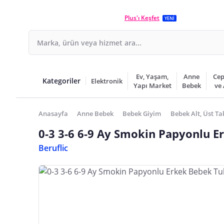
Plus'ı Keşfet
YENİ
Ev, Yaşam,
Anne
Cep
Kategoriler
Elektronik
Yapı Market
Bebek
ve
Anasayfa
Anne Bebek
Bebek Giyim
Bebek Alt, Üst T
0-3 3-6 6-9 Ay Smokin Papyonlu E
Beruflic