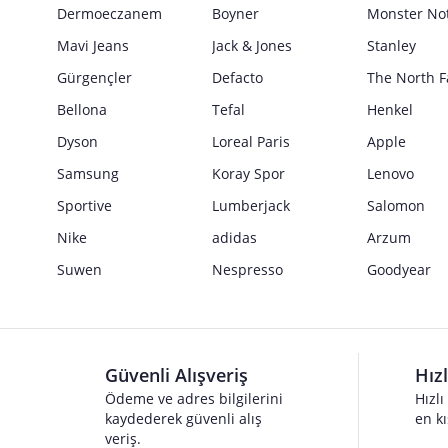
Güvenlik İşaretleri
Dermoeczanem
Boyner
Monster No
Satıcı bilgi girişi yapmamıştır.
Mavi Jeans
Jack & Jones
Stanley
Gürgençler
Defacto
The North F
Bellona
Tefal
Henkel
Dyson
Loreal Paris
Apple
Samsung
Koray Spor
Lenovo
Sportive
Lumberjack
Salomon
Nike
adidas
Arzum
Suwen
Nespresso
Goodyear
Güvenli Alışveriş
Hız
Ödeme ve adres bilgilerini
Hızlı
kaydederek güvenli alış
en kı
veriş.