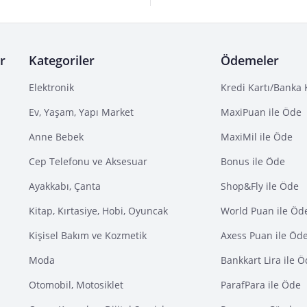
r
Kategoriler
Ödemeler
Elektronik
Kredi Kartı/Banka 
Ev, Yaşam, Yapı Market
MaxiPuan ile Öde
Anne Bebek
MaxiMil ile Öde
Cep Telefonu ve Aksesuar
Bonus ile Öde
Ayakkabı, Çanta
Shop&Fly ile Öde
Kitap, Kırtasiye, Hobi, Oyuncak
World Puan ile Öd
Kişisel Bakım ve Kozmetik
Axess Puan ile Öd
Moda
Bankkart Lira ile 
Otomobil, Motosiklet
ParafPara ile Öde