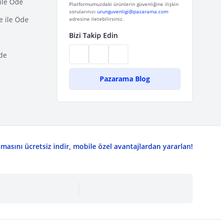
ile Öde
Platformumuzdaki ürünlerin güvenliğine ilişkin
sorularınızı
urunguvenligi@pazarama.com
e ile Öde
adresine iletebilirsiniz.
Bizi Takip Edin
de
Pazarama Blog
asını ücretsiz indir, mobile özel avantajlardan yararlan!