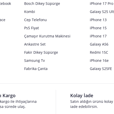
tebook
Bosch Dikey Süpürge
iPhone 17 Pro
Kombi
Galaxy S25 Ul
ace
Cep Telefonu
iPhone 13
Ps5 Fiyat
iPhone 15
Çamaşır Kurutma Makinesi
iPhone 17
Ankastre Set
Galaxy A56
Fakir Dikey Süpürge
Redmi 15C
Samsung Tv
iPhone 16e
Fabrika Çanta
Galaxy S25FE
lı Kargo
Kolay İade
 kargo ile ihtiyaçlarına
Satın aldığın ürünü kolay
sa sürede ulaş.
iade edebilirsin.