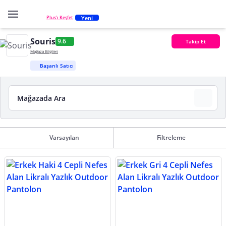
Yeni
Plus'ı Keşfet
Souris
9.6
Takip Et
Mağaza Bilgileri
Başarılı Satıcı
Varsayılan
Filtreleme