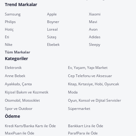
Trend Markalar
Samsung
Apple
Xiaomi
Philips
Boyner
Mavi
Hotiç
Loreal
Avon
Eti
Sütaş
Adidas
Nike
Ebebek
Sleepy
Tüm Markalar
Kategoriler
Elektronik
Ev, Yaşam, Yapı Market
Anne Bebek
Cep Telefonu ve Aksesuar
Ayakkabı, Çanta
Kitap, Kırtasiye, Hobi, Oyuncak
Kişisel Bakım ve Kozmetik
Moda
Otomobil, Motosiklet
Oyun, Konsol ve Dijital Servisler
Spor ve Outdoor
Süpermarket
Ödeme
Kredi Kartı/Banka Kartı ile Öde
Bankkart Lira ile Öde
MaxiPuan ile Öde
ParafPara ile Öde