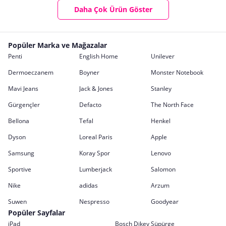
Daha Çok Ürün Göster
Popüler Marka ve Mağazalar
Penti
English Home
Unilever
Dermoeczanem
Boyner
Monster Notebook
Mavi Jeans
Jack & Jones
Stanley
Gürgençler
Defacto
The North Face
Bellona
Tefal
Henkel
Dyson
Loreal Paris
Apple
Samsung
Koray Spor
Lenovo
Sportive
Lumberjack
Salomon
Nike
adidas
Arzum
Suwen
Nespresso
Goodyear
Popüler Sayfalar
iPad
Bosch Dikey Süpürge