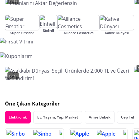
1 / 12
Einhell
Süper Fırsatlar
Alliance Cosmetics
Kahve Dünyası
1 / 43
Öne Çıkan Kategoriler
Elektronik
Ev, Yaşam, Yapı Market
Anne Bebek
Cep Telef