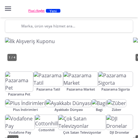
Yeni
Plus'ı Keşfet
Marka, ürün veya hizmet ara...
1 / 4
Pazarama Tatil
Pazarama Market
Pazarama Sigorta
Pazarama Pet
Plus İndirimleri
Ayakkabı Dünyası
Bagi
Züber
Cottonhill
Vodafone Pay
Çok Satan Televizyonlar
DJI Dronelar