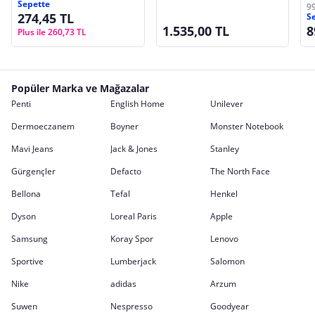
Sepette
Krm/Krm
A
9
274,45 TL
S
1.535,00 TL
8
Plus ile 260,73 TL
Popüler Marka ve Mağazalar
Penti
English Home
Unilever
Dermoeczanem
Boyner
Monster Notebook
Mavi Jeans
Jack & Jones
Stanley
Gürgençler
Defacto
The North Face
Bellona
Tefal
Henkel
Dyson
Loreal Paris
Apple
Samsung
Koray Spor
Lenovo
Sportive
Lumberjack
Salomon
Nike
adidas
Arzum
Suwen
Nespresso
Goodyear