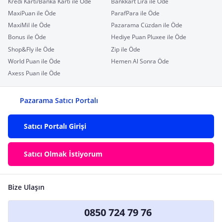
Kredi Kartı/Banka Kartı ile Öde
Bankkart Lira ile Öde
MaxiPuan ile Öde
ParafPara ile Öde
MaxiMil ile Öde
Pazarama Cüzdan ile Öde
Bonus ile Öde
Hediye Puan Pluxee ile Öde
Shop&Fly ile Öde
Zip ile Öde
World Puan ile Öde
Hemen Al Sonra Öde
Axess Puan ile Öde
Pazarama Satıcı Portalı
Satıcı Portalı Girişi
Satıcı Olmak İstiyorum
Bize Ulaşın
0850 724 79 76