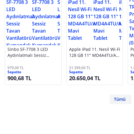
Sinbo SF-7708 3 LED
Apple iPad 11. Nesil Wi-Fi
P
Aydınlatmalı Sessiz
128 GB 11" MD4A4TU/A
P
Tavan Vantilatörü
Mavi Tablet
T
Kumandalı 6 Kanatlı
S
979,00 TL
21.399,00 TL
1
Sepette
Sepette
S
900,68 TL
20.650,04 TL
1
Tümü