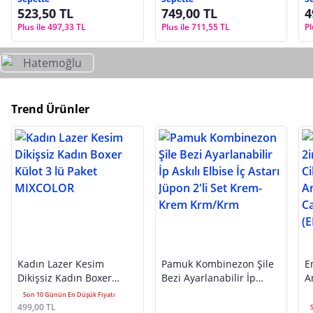
523,50 TL
749,00 TL
4
Plus ile 497,33 TL
Plus ile 711,55 TL
Pl
Trend Ürünler
Kadın Lazer Kesim
Pamuk Kombinezon Şile
E
Dikişsiz Kadın Boxer
Bezi Ayarlanabilir İp
A
Külot 3 lü Paket
Askılı Elbise İç Astarı
C
Son 10 Günün En Düşük Fiyatı
MIXCOLOR
Jüpon 2'li Set Krem-Krem
A
499,00 TL