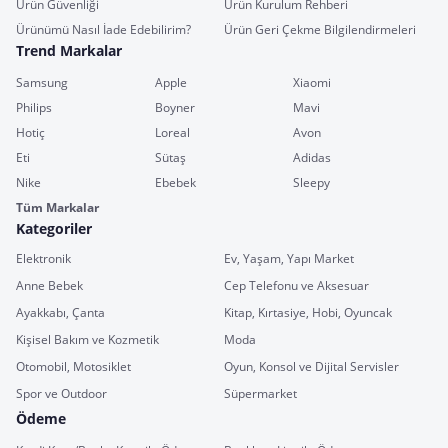
Ürün Güvenliği
Ürün Kurulum Rehberi
Ürünümü Nasıl İade Edebilirim?
Ürün Geri Çekme Bilgilendirmeleri
Trend Markalar
Samsung
Apple
Xiaomi
Philips
Boyner
Mavi
Hotiç
Loreal
Avon
Eti
Sütaş
Adidas
Nike
Ebebek
Sleepy
Tüm Markalar
Kategoriler
Elektronik
Ev, Yaşam, Yapı Market
Anne Bebek
Cep Telefonu ve Aksesuar
Ayakkabı, Çanta
Kitap, Kırtasiye, Hobi, Oyuncak
Kişisel Bakım ve Kozmetik
Moda
Otomobil, Motosiklet
Oyun, Konsol ve Dijital Servisler
Spor ve Outdoor
Süpermarket
Ödeme