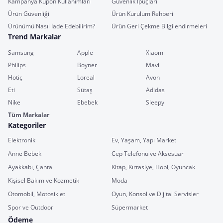
Kampanya Kupon Kullanımları
Güvenlik İpuçları
Ürün Güvenliği
Ürün Kurulum Rehberi
Ürünümü Nasıl İade Edebilirim?
Ürün Geri Çekme Bilgilendirmeleri
Trend Markalar
Samsung
Apple
Xiaomi
Philips
Boyner
Mavi
Hotiç
Loreal
Avon
Eti
Sütaş
Adidas
Nike
Ebebek
Sleepy
Tüm Markalar
Kategoriler
Elektronik
Ev, Yaşam, Yapı Market
Anne Bebek
Cep Telefonu ve Aksesuar
Ayakkabı, Çanta
Kitap, Kırtasiye, Hobi, Oyuncak
Kişisel Bakım ve Kozmetik
Moda
Otomobil, Motosiklet
Oyun, Konsol ve Dijital Servisler
Spor ve Outdoor
Süpermarket
Ödeme