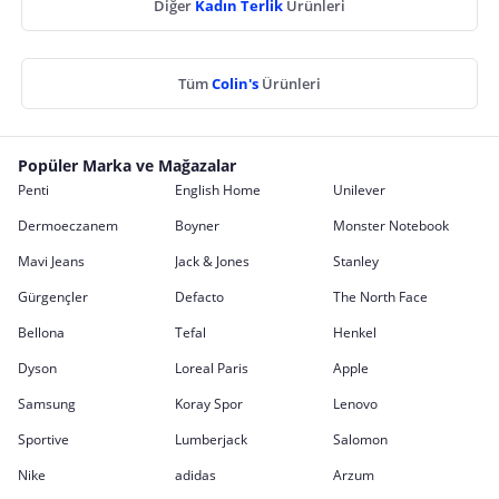
Diğer
Kadın Terlik
Ürünleri
Tüm
Colin's
Ürünleri
Popüler Marka ve Mağazalar
Penti
English Home
Unilever
Dermoeczanem
Boyner
Monster Notebook
Mavi Jeans
Jack & Jones
Stanley
Gürgençler
Defacto
The North Face
Bellona
Tefal
Henkel
Dyson
Loreal Paris
Apple
Samsung
Koray Spor
Lenovo
Sportive
Lumberjack
Salomon
Nike
adidas
Arzum