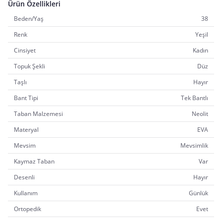
Ürün Özellikleri
Beden/Yaş
38
Renk
Yeşil
Cinsiyet
Kadın
Topuk Şekli
Düz
Taşlı
Hayır
Bant Tipi
Tek Bantlı
Taban Malzemesi
Neolit
Materyal
EVA
Mevsim
Mevsimlik
Kaymaz Taban
Var
Desenli
Hayır
Kullanım
Günlük
Ortopedik
Evet