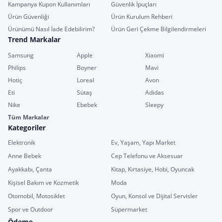
Kampanya Kupon Kullanımları
Güvenlik İpuçları
Ürün Güvenliği
Ürün Kurulum Rehberi
Ürünümü Nasıl İade Edebilirim?
Ürün Geri Çekme Bilgilendirmeleri
Trend Markalar
Samsung
Apple
Xiaomi
Philips
Boyner
Mavi
Hotiç
Loreal
Avon
Eti
Sütaş
Adidas
Nike
Ebebek
Sleepy
Tüm Markalar
Kategoriler
Elektronik
Ev, Yaşam, Yapı Market
Anne Bebek
Cep Telefonu ve Aksesuar
Ayakkabı, Çanta
Kitap, Kırtasiye, Hobi, Oyuncak
Kişisel Bakım ve Kozmetik
Moda
Otomobil, Motosiklet
Oyun, Konsol ve Dijital Servisler
Spor ve Outdoor
Süpermarket
Ödeme