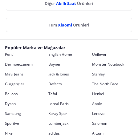
Diğer
Akıllı Saat
Ürünleri
Tüm
Xiaomi
Ürünleri
Popüler Marka ve Mağazalar
Penti
English Home
Unilever
Dermoeczanem
Boyner
Monster Notebook
Mavi Jeans
Jack & Jones
Stanley
Gürgençler
Defacto
The North Face
Bellona
Tefal
Henkel
Dyson
Loreal Paris
Apple
Samsung
Koray Spor
Lenovo
Sportive
Lumberjack
Salomon
Nike
adidas
Arzum