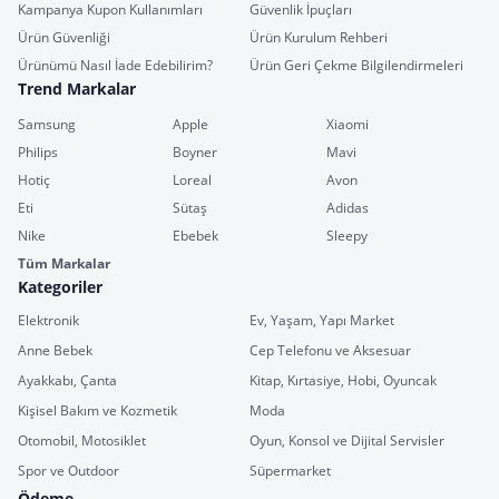
Kampanya Kupon Kullanımları
Güvenlik İpuçları
Ürün Güvenliği
Ürün Kurulum Rehberi
Ürünümü Nasıl İade Edebilirim?
Ürün Geri Çekme Bilgilendirmeleri
Trend Markalar
Samsung
Apple
Xiaomi
Philips
Boyner
Mavi
Hotiç
Loreal
Avon
Eti
Sütaş
Adidas
Nike
Ebebek
Sleepy
Tüm Markalar
Kategoriler
Elektronik
Ev, Yaşam, Yapı Market
Anne Bebek
Cep Telefonu ve Aksesuar
Ayakkabı, Çanta
Kitap, Kırtasiye, Hobi, Oyuncak
Kişisel Bakım ve Kozmetik
Moda
Otomobil, Motosiklet
Oyun, Konsol ve Dijital Servisler
Spor ve Outdoor
Süpermarket
Ödeme