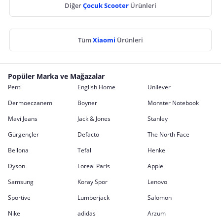
Diğer
Çocuk Scooter
Ürünleri
Tüm
Xiaomi
Ürünleri
Popüler Marka ve Mağazalar
Penti
English Home
Unilever
Dermoeczanem
Boyner
Monster Notebook
Mavi Jeans
Jack & Jones
Stanley
Gürgençler
Defacto
The North Face
Bellona
Tefal
Henkel
Dyson
Loreal Paris
Apple
Samsung
Koray Spor
Lenovo
Sportive
Lumberjack
Salomon
Nike
adidas
Arzum