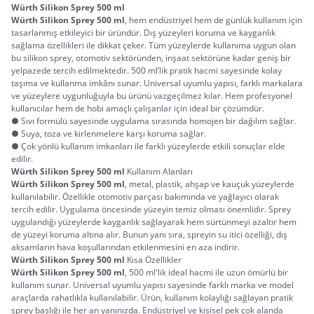
Würth Silikon Sprey 500 ml
Würth Silikon Sprey 500 ml
, hem endüstriyel hem de günlük kullanım için 
tasarlanmış etkileyici bir üründür. Dış yüzeyleri koruma ve kayganlık 
sağlama özellikleri ile dikkat çeker. Tüm yüzeylerde kullanıma uygun olan 
bu silikon sprey, otomotiv sektöründen, inşaat sektörüne kadar geniş bir 
yelpazede tercih edilmektedir. 500 ml’lik pratik hacmi sayesinde kolay 
taşıma ve kullanma imkânı sunar. Universal uyumlu yapısı, farklı markalara 
ve yüzeylere uygunluğuyla bu ürünü vazgeçilmez kılar. Hem profesyonel 
kullanıcılar hem de hobi amaçlı çalışanlar için ideal bir çözümdür.
● Sıvı formülü sayesinde uygulama sırasında homojen bir dağılım sağlar.
● Suya, toza ve kirlenmelere karşı koruma sağlar.
● Çok yönlü kullanım imkanları ile farklı yüzeylerde etkili sonuçlar elde
edilir.
Würth Silikon Sprey 500 ml
 Kullanım Alanları
Würth Silikon Sprey 500 ml
, metal, plastik, ahşap ve kauçuk yüzeylerde 
kullanılabilir. Özellikle otomotiv parçası bakımında ve yağlayıcı olarak 
tercih edilir. Uygulama öncesinde yüzeyin temiz olması önemlidir. Sprey 
uygulandığı yüzeylerde kayganlık sağlayarak hem sürtünmeyi azaltır hem 
de yüzeyi koruma altına alır. Bunun yanı sıra, spreyin su itici özelliği, dış 
aksamların hava koşullarından etkilenmesini en aza indirir.
Würth Silikon Sprey 500 ml
 Kısa Özellikler
Würth Silikon Sprey 500 ml
, 500 ml'lik ideal hacmi ile uzun ömürlü bir 
kullanım sunar. Universal uyumlu yapısı sayesinde farklı marka ve model 
araçlarda rahatlıkla kullanılabilir. Ürün, kullanım kolaylığı sağlayan pratik 
sprey başlığı ile her an yanınızda. Endüstriyel ve kişisel pek çok alanda 