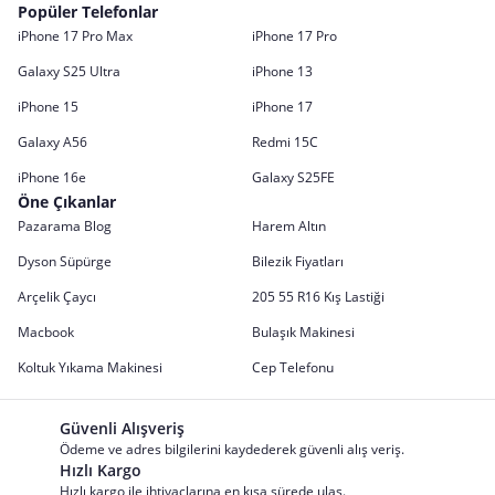
Popüler Telefonlar
iPhone 17 Pro Max
iPhone 17 Pro
Galaxy S25 Ultra
iPhone 13
iPhone 15
iPhone 17
Galaxy A56
Redmi 15C
iPhone 16e
Galaxy S25FE
Öne Çıkanlar
Pazarama Blog
Harem Altın
Dyson Süpürge
Bilezik Fiyatları
Arçelik Çaycı
205 55 R16 Kış Lastiği
Macbook
Bulaşık Makinesi
Koltuk Yıkama Makinesi
Cep Telefonu
Güvenli Alışveriş
Ödeme ve adres bilgilerini kaydederek güvenli alış veriş.
Hızlı Kargo
Hızlı kargo ile ihtiyaçlarına en kısa sürede ulaş.