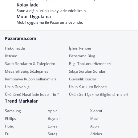
Kolay İade
Satın aldığın ürünü kolay iade edebilirsin.
Mobil Uygulama
Mobil uygulama ile Pazarama cebinde.
Pazarama.com
Hakkımızda
İşlem Rehberi
İletişim
Pazarama Blog
Satıcı Sorularım & Taleplerim
Bilgi Toplumu Hizmetleri
Mesafeli Satış Sözleşmesi
Sıkça Sorulan Sorular
Kampanya Kupon Kullanımları
Güvenlik İpuçları
Ürün Güvenliği
Ürün Kurulum Rehberi
Ürünümü Nasıl İade Edebilirim?
Ürün Geri Çekme Bilgilendirmeleri
Trend Markalar
Samsung
Apple
Xiaomi
Philips
Boyner
Mavi
Hotiç
Loreal
Avon
Eti
Sütaş
Adidas