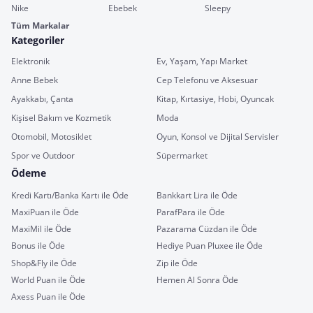
Nike
Ebebek
Sleepy
Tüm Markalar
Kategoriler
Elektronik
Ev, Yaşam, Yapı Market
Anne Bebek
Cep Telefonu ve Aksesuar
Ayakkabı, Çanta
Kitap, Kırtasiye, Hobi, Oyuncak
Kişisel Bakım ve Kozmetik
Moda
Otomobil, Motosiklet
Oyun, Konsol ve Dijital Servisler
Spor ve Outdoor
Süpermarket
Ödeme
Kredi Kartı/Banka Kartı ile Öde
Bankkart Lira ile Öde
MaxiPuan ile Öde
ParafPara ile Öde
MaxiMil ile Öde
Pazarama Cüzdan ile Öde
Bonus ile Öde
Hediye Puan Pluxee ile Öde
Shop&Fly ile Öde
Zip ile Öde
World Puan ile Öde
Hemen Al Sonra Öde
Axess Puan ile Öde