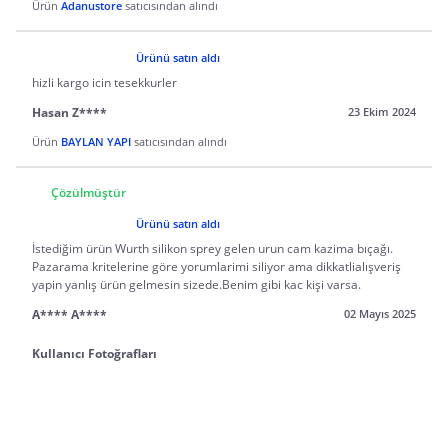
Ürün
Adanustore
satıcısından alındı
Ürünü satın aldı
hizli kargo icin tesekkurler
Hasan Z****
23 Ekim 2024
Ürün
BAYLAN YAPI
satıcısından alındı
Çözülmüştür
Ürünü satın aldı
İstediğim ürün Wurth silikon sprey gelen urun cam kazima bıçağı.
Pazarama kritelerine göre yorumlarimi siliyor ama dikkatlialışveriş
yapin yanlış ürün gelmesin sizede.Benim gibi kac kişi varsa.
A**** A****
02 Mayıs 2025
Kullanıcı Fotoğrafları