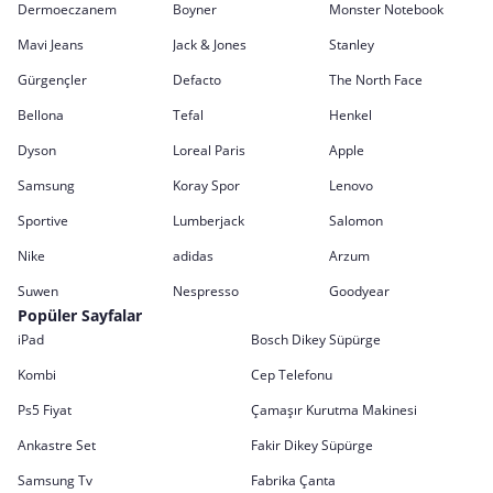
Dermoeczanem
Boyner
Monster Notebook
Mavi Jeans
Jack & Jones
Stanley
Gürgençler
Defacto
The North Face
Bellona
Tefal
Henkel
Dyson
Loreal Paris
Apple
Samsung
Koray Spor
Lenovo
Sportive
Lumberjack
Salomon
Nike
adidas
Arzum
Suwen
Nespresso
Goodyear
Popüler Sayfalar
iPad
Bosch Dikey Süpürge
Kombi
Cep Telefonu
Ps5 Fiyat
Çamaşır Kurutma Makinesi
Ankastre Set
Fakir Dikey Süpürge
Samsung Tv
Fabrika Çanta