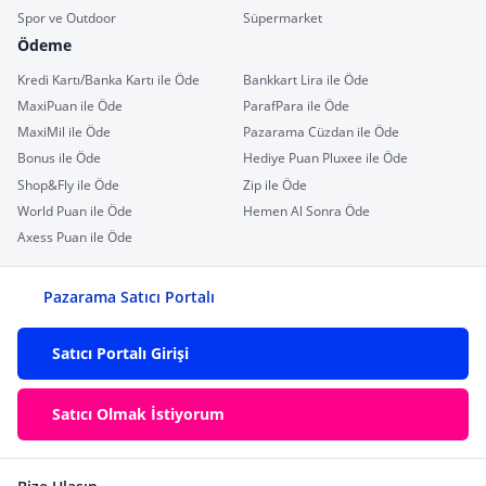
Spor ve Outdoor
Süpermarket
Ödeme
Kredi Kartı/Banka Kartı ile Öde
Bankkart Lira ile Öde
MaxiPuan ile Öde
ParafPara ile Öde
MaxiMil ile Öde
Pazarama Cüzdan ile Öde
Bonus ile Öde
Hediye Puan Pluxee ile Öde
Shop&Fly ile Öde
Zip ile Öde
World Puan ile Öde
Hemen Al Sonra Öde
Axess Puan ile Öde
Pazarama Satıcı Portalı
Satıcı Portalı Girişi
Satıcı Olmak İstiyorum