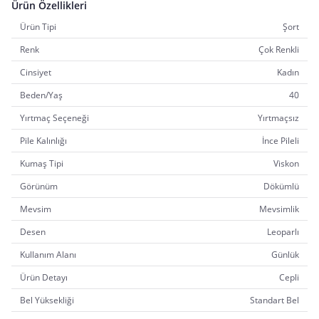
Ürün Özellikleri
Ürün Tipi
Şort
Renk
Çok Renkli
Cinsiyet
Kadın
Beden/Yaş
40
Yırtmaç Seçeneği
Yırtmaçsız
Pile Kalınlığı
İnce Pileli
Kumaş Tipi
Viskon
Görünüm
Dökümlü
Mevsim
Mevsimlik
Desen
Leoparlı
Kullanım Alanı
Günlük
Ürün Detayı
Cepli
Bel Yüksekliği
Standart Bel