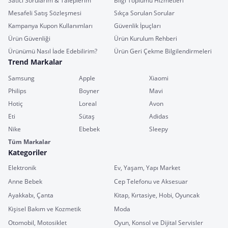
Satıcı Sorularım & Taleplerim
Bilgi Toplumu Hizmetleri
Mesafeli Satış Sözleşmesi
Sıkça Sorulan Sorular
Kampanya Kupon Kullanımları
Güvenlik İpuçları
Ürün Güvenliği
Ürün Kurulum Rehberi
Ürünümü Nasıl İade Edebilirim?
Ürün Geri Çekme Bilgilendirmeleri
Trend Markalar
Samsung
Apple
Xiaomi
Philips
Boyner
Mavi
Hotiç
Loreal
Avon
Eti
Sütaş
Adidas
Nike
Ebebek
Sleepy
Tüm Markalar
Kategoriler
Elektronik
Ev, Yaşam, Yapı Market
Anne Bebek
Cep Telefonu ve Aksesuar
Ayakkabı, Çanta
Kitap, Kırtasiye, Hobi, Oyuncak
Kişisel Bakım ve Kozmetik
Moda
Otomobil, Motosiklet
Oyun, Konsol ve Dijital Servisler