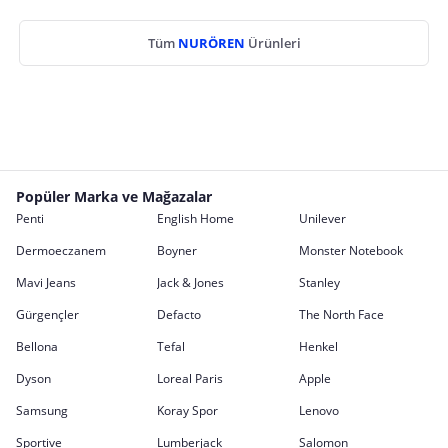
Tüm
NURÖREN
Ürünleri
Popüler Marka ve Mağazalar
Penti
English Home
Unilever
Dermoeczanem
Boyner
Monster Notebook
Mavi Jeans
Jack & Jones
Stanley
Gürgençler
Defacto
The North Face
Bellona
Tefal
Henkel
Dyson
Loreal Paris
Apple
Samsung
Koray Spor
Lenovo
Sportive
Lumberjack
Salomon