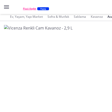
Yeni
Plus'ı Keşfet
Ev, Yaşam, Yapı Market
Sofra & Mutfak
Saklama
Kavanoz
Ac