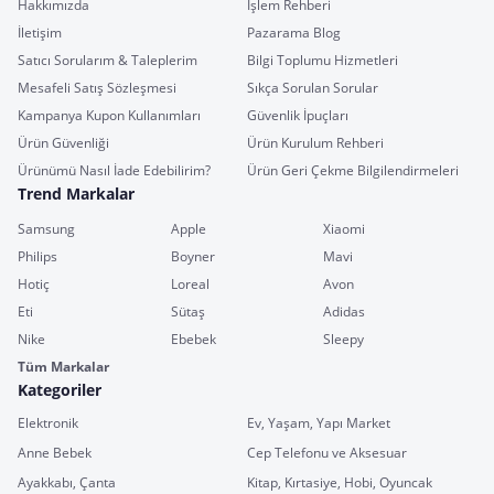
Hakkımızda
İşlem Rehberi
İletişim
Pazarama Blog
Satıcı Sorularım & Taleplerim
Bilgi Toplumu Hizmetleri
Mesafeli Satış Sözleşmesi
Sıkça Sorulan Sorular
Kampanya Kupon Kullanımları
Güvenlik İpuçları
Ürün Güvenliği
Ürün Kurulum Rehberi
Ürünümü Nasıl İade Edebilirim?
Ürün Geri Çekme Bilgilendirmeleri
Trend Markalar
Samsung
Apple
Xiaomi
Philips
Boyner
Mavi
Hotiç
Loreal
Avon
Eti
Sütaş
Adidas
Nike
Ebebek
Sleepy
Tüm Markalar
Kategoriler
Elektronik
Ev, Yaşam, Yapı Market
Anne Bebek
Cep Telefonu ve Aksesuar
Ayakkabı, Çanta
Kitap, Kırtasiye, Hobi, Oyuncak