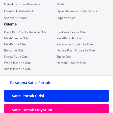
Kişisel Bakım ve Kozmetik
Moda
Otomobil, Motosiklet
Oyun, Konsol ve Dijital Servisler
Spor ve Outdoor
Süpermarket
Ödeme
Kredi Kartı/Banka Kartı ile Öde
Bankkart Lira ile Öde
MaxiPuan ile Öde
ParafPara ile Öde
MaxiMil ile Öde
Pazarama Cüzdan ile Öde
Bonus ile Öde
Hediye Puan Pluxee ile Öde
Shop&Fly ile Öde
Zip ile Öde
World Puan ile Öde
Hemen Al Sonra Öde
Axess Puan ile Öde
Pazarama Satıcı Portalı
Satıcı Portalı Girişi
Satıcı Olmak İstiyorum