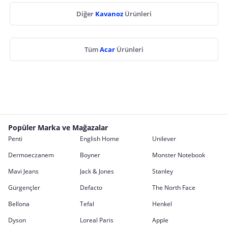
Diğer
Kavanoz
Ürünleri
Tüm
Acar
Ürünleri
Popüler Marka ve Mağazalar
Penti
English Home
Unilever
Dermoeczanem
Boyner
Monster Notebook
Mavi Jeans
Jack & Jones
Stanley
Gürgençler
Defacto
The North Face
Bellona
Tefal
Henkel
Dyson
Loreal Paris
Apple