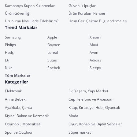
Kampanya Kupon Kullanımları
Güvenlik İpuçları
Ürün Güvenliği
Ürün Kurulum Rehberi
Ürünümü Nasıl İade Edebilirim?
Ürün Geri Çekme Bilgilendirmeleri
Trend Markalar
Samsung
Apple
Xiaomi
Philips
Boyner
Mavi
Hotiç
Loreal
Avon
Eti
Sütaş
Adidas
Nike
Ebebek
Sleepy
Tüm Markalar
Kategoriler
Elektronik
Ev, Yaşam, Yapı Market
Anne Bebek
Cep Telefonu ve Aksesuar
Ayakkabı, Çanta
Kitap, Kırtasiye, Hobi, Oyuncak
Kişisel Bakım ve Kozmetik
Moda
Otomobil, Motosiklet
Oyun, Konsol ve Dijital Servisler
Spor ve Outdoor
Süpermarket