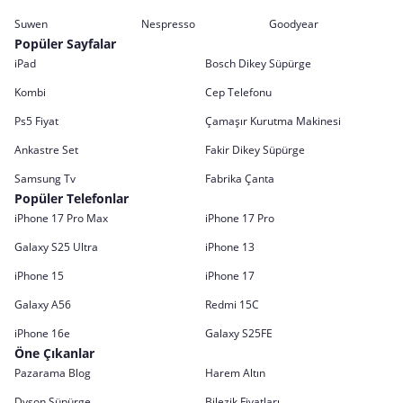
Suwen
Nespresso
Goodyear
Popüler Sayfalar
iPad
Bosch Dikey Süpürge
Kombi
Cep Telefonu
Ps5 Fiyat
Çamaşır Kurutma Makinesi
Ankastre Set
Fakir Dikey Süpürge
Samsung Tv
Fabrika Çanta
Popüler Telefonlar
iPhone 17 Pro Max
iPhone 17 Pro
Galaxy S25 Ultra
iPhone 13
iPhone 15
iPhone 17
Galaxy A56
Redmi 15C
iPhone 16e
Galaxy S25FE
Öne Çıkanlar
Pazarama Blog
Harem Altın
Dyson Süpürge
Bilezik Fiyatları