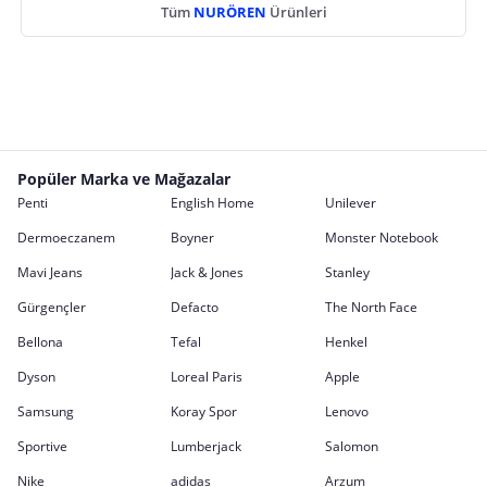
Tüm
NURÖREN
Ürünleri
Popüler Marka ve Mağazalar
Penti
English Home
Unilever
Dermoeczanem
Boyner
Monster Notebook
Mavi Jeans
Jack & Jones
Stanley
Gürgençler
Defacto
The North Face
Bellona
Tefal
Henkel
Dyson
Loreal Paris
Apple
Samsung
Koray Spor
Lenovo
Sportive
Lumberjack
Salomon
Nike
adidas
Arzum