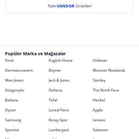
Tüm
VANDOR
Ürünleri
Popüler Marka ve Mağazalar
Penti
English Home
Unilever
Dermoeczanem
Boyner
Monster Notebook
Mavi Jeans
Jack & Jones
Stanley
Gürgençler
Defacto
The North Face
Bellona
Tefal
Henkel
Dyson
Loreal Paris
Apple
Samsung
Koray Spor
Lenovo
Sportive
Lumberjack
Salomon