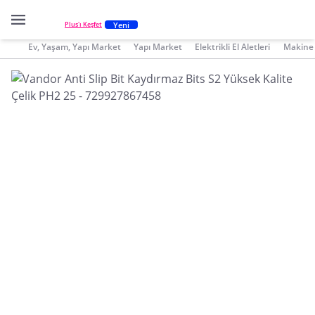
Yeni
Plus'ı Keşfet
Ev, Yaşam, Yapı Market
Yapı Market
Elektrikli El Aletleri
Makine 