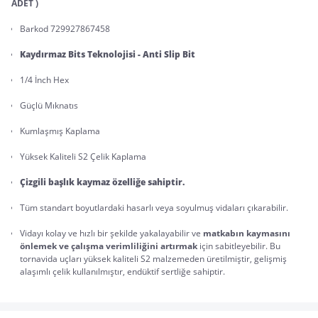
ADET )
Barkod 729927867458
Kaydırmaz Bits Teknolojisi - Anti Slip Bit
1/4 İnch Hex
Güçlü Mıknatıs
Kumlaşmış Kaplama
Yüksek Kaliteli S2 Çelik Kaplama 
Çizgili başlık kaymaz özelliğe sahiptir.
Tüm standart boyutlardaki hasarlı veya soyulmuş vidaları çıkarabilir.
Vidayı kolay ve hızlı bir şekilde yakalayabilir ve 
matkabın kaymasını 
önlemek ve çalışma verimliliğini artırmak
 için sabitleyebilir. Bu 
tornavida uçları yüksek kaliteli S2 malzemeden üretilmiştir, gelişmiş 
alaşımlı çelik kullanılmıştır, endüktif sertliğe sahiptir.