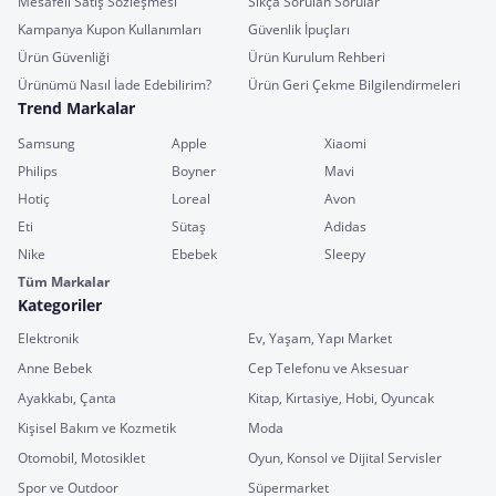
Mesafeli Satış Sözleşmesi
Sıkça Sorulan Sorular
Kampanya Kupon Kullanımları
Güvenlik İpuçları
Ürün Güvenliği
Ürün Kurulum Rehberi
Ürünümü Nasıl İade Edebilirim?
Ürün Geri Çekme Bilgilendirmeleri
Trend Markalar
Samsung
Apple
Xiaomi
Philips
Boyner
Mavi
Hotiç
Loreal
Avon
Eti
Sütaş
Adidas
Nike
Ebebek
Sleepy
Tüm Markalar
Kategoriler
Elektronik
Ev, Yaşam, Yapı Market
Anne Bebek
Cep Telefonu ve Aksesuar
Ayakkabı, Çanta
Kitap, Kırtasiye, Hobi, Oyuncak
Kişisel Bakım ve Kozmetik
Moda
Otomobil, Motosiklet
Oyun, Konsol ve Dijital Servisler
Spor ve Outdoor
Süpermarket