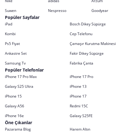
Nike
adidas
Arzum
Suwen
Nespresso
Goodyear
Popüler Sayfalar
iPad
Bosch Dikey Süpürge
Kombi
Cep Telefonu
Ps5 Fiyat
Çamaşır Kurutma Makinesi
Ankastre Set
Fakir Dikey Süpürge
Samsung Tv
Fabrika Çanta
Popüler Telefonlar
iPhone 17 Pro Max
iPhone 17 Pro
Galaxy S25 Ultra
iPhone 13
iPhone 15
iPhone 17
Galaxy A56
Redmi 15C
iPhone 16e
Galaxy S25FE
Öne Çıkanlar
Pazarama Blog
Harem Altın