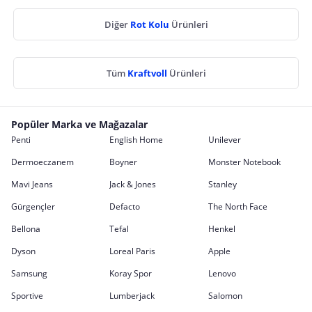
Diğer
Rot Kolu
Ürünleri
Tüm
Kraftvoll
Ürünleri
Popüler Marka ve Mağazalar
Penti
English Home
Unilever
Dermoeczanem
Boyner
Monster Notebook
Mavi Jeans
Jack & Jones
Stanley
Gürgençler
Defacto
The North Face
Bellona
Tefal
Henkel
Dyson
Loreal Paris
Apple
Samsung
Koray Spor
Lenovo
Sportive
Lumberjack
Salomon