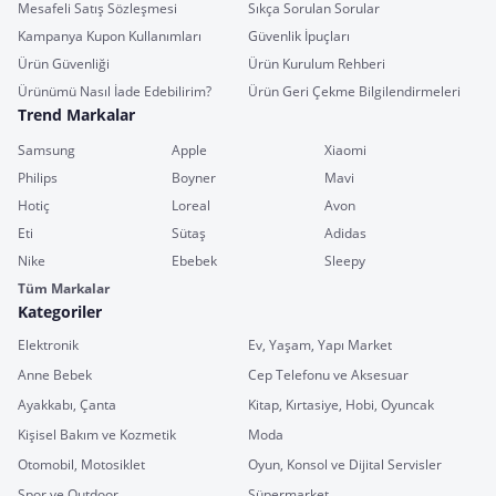
Mesafeli Satış Sözleşmesi
Sıkça Sorulan Sorular
Kampanya Kupon Kullanımları
Güvenlik İpuçları
Ürün Güvenliği
Ürün Kurulum Rehberi
Ürünümü Nasıl İade Edebilirim?
Ürün Geri Çekme Bilgilendirmeleri
Trend Markalar
Samsung
Apple
Xiaomi
Philips
Boyner
Mavi
Hotiç
Loreal
Avon
Eti
Sütaş
Adidas
Nike
Ebebek
Sleepy
Tüm Markalar
Kategoriler
Elektronik
Ev, Yaşam, Yapı Market
Anne Bebek
Cep Telefonu ve Aksesuar
Ayakkabı, Çanta
Kitap, Kırtasiye, Hobi, Oyuncak
Kişisel Bakım ve Kozmetik
Moda
Otomobil, Motosiklet
Oyun, Konsol ve Dijital Servisler
Spor ve Outdoor
Süpermarket