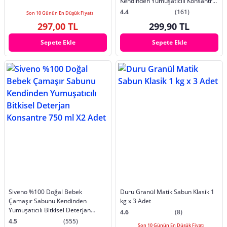
Kendinden Yumuşatıcılı Konsantre
Vegan 750 ml
4.4
(161)
Son 10 Günün En Düşük Fiyatı
297,00 TL
299,90 TL
Sepete Ekle
Sepete Ekle
Siveno %100 Doğal Bebek
Duru Granül Matik Sabun Klasik 1
Çamaşır Sabunu Kendinden
kg x 3 Adet
Yumuşatıcılı Bitkisel Deterjan
4.6
(8)
Konsantre 750 ml X2 Adet
4.5
(555)
Son 10 Günün En Düşük Fiyatı