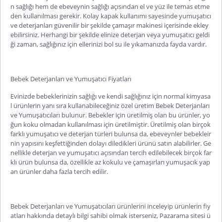
n sağlığı hem de ebeveynin sağlığı açısından el ve yüz ile temas etme
den kullanılması gerekir. Kolay kapak kullanımı sayesinde yumuşatıcı
ve deterjanları güvenilir bir şekilde çamaşır makinesi içerisinde ekley
ebilirsiniz. Herhangi bir şekilde elinize deterjan veya yumuşatıcı geldi
ği zaman, sağlığınız için ellerinizi bol su ile yıkamanızda fayda vardır.
Bebek Deterjanları ve Yumuşatıcı Fiyatları
Evinizde bebeklerinizin sağlığı ve kendi sağlığınız için normal kimyasa
l ürünlerin yanı sıra kullanabileceğiniz özel üretim Bebek Deterjanları
ve Yumuşatıcıları bulunur. Bebekler için üretilmiş olan bu ürünler, yo
ğun koku olmadan kullanılması için üretilmiştir. Üretilmiş olan birçok
farklı yumuşatıcı ve deterjan türleri bulunsa da, ebeveynler bebekleir
nin yapısını keşfettiğinden dolayı diledikleri ürünü satın alabilirler. Ge
nellikle deterjan ve yumuşatıcı açısından tercih edilebilecek birçok far
klı ürün bul
unsa da, özellikle az kokulu ve çamaşırları yumuşacık yap
an ürünler daha fazla tercih edilir.
Bebek Deterjanları ve Yumuşatıcıları ürünlerini inceleyip ürünlerin fiy
atları hakkında detaylı bilgi sahibi olmak isterseniz, Pazarama sitesi ü