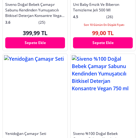
Siveno Doğal Bebek Çamaşır
Uni Baby Emzik Ve Biberon
Sabunu Kendinden Yumuşatıcılı
Temizleme Jeli 500 Ml
Bitkisel Deterjan Konsantre Vegan
4.5
(26)
1500 Ml
3.6
(25)
Son 10 Günün En Düşük Fiyatı
399,99 TL
99,00 TL
Sepete Ekle
Sepete Ekle
Yenidoğan Çamaşır Seti
Siveno %100 Doğal Bebek