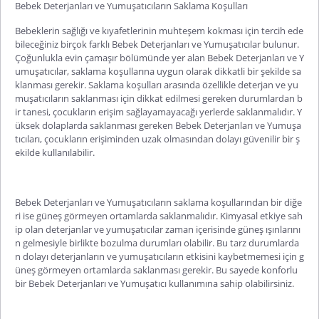
Bebek Deterjanları ve Yumuşatıcıların Saklama Koşulları
Bebeklerin sağlığı ve kıyafetlerinin muhteşem kokması için tercih ede
bileceğiniz birçok farklı Bebek Deterjanları ve Yumuşatıcılar bulunur.
Çoğunlukla evin çamaşır bölümünde yer alan Bebek Deterjanları ve Y
umuşatıcılar, saklama koşullarına uygun olarak dikkatli bir şekilde sa
klanması gerekir. Saklama koşulları arasında özellikle deterjan ve yu
muşatıcıların saklanması için dikkat edilmesi gereken durumlardan b
ir tanesi, çocukların erişim sağlayamayacağı yerlerde saklanmalıdır. Y
üksek dolaplarda saklanması ge
reken Bebek Deterjanları ve Yumuşa
tıcıları, çocukların erişiminden uzak olmasından dolayı güvenilir bir ş
ekilde kullanılabilir.
Bebek Deterjanları ve Yumuşatıcıların saklama koşullarından bir diğe
ri ise güneş görmeyen ortamlarda saklanmalıdır. Kimyasal etkiye sah
ip olan deterjanlar ve yumuşatıcılar zaman içerisinde güneş ışınlarını
n gelmesiyle birlikte bozulma durumları olabilir. Bu tarz durumlarda
n dolayı deterjanların ve yumuşatıcıların etkisini kaybetmemesi için g
üneş görmeyen ortamlarda saklanması gerekir. Bu sayede konforlu
bir Bebek Deterjanları ve Yumuşatıcı kullanımına sahip olabilirsiniz.