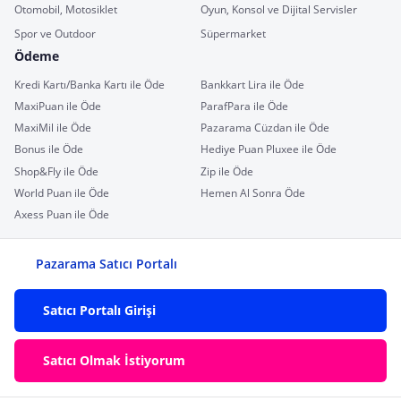
Otomobil, Motosiklet
Oyun, Konsol ve Dijital Servisler
Spor ve Outdoor
Süpermarket
Ödeme
Kredi Kartı/Banka Kartı ile Öde
Bankkart Lira ile Öde
MaxiPuan ile Öde
ParafPara ile Öde
MaxiMil ile Öde
Pazarama Cüzdan ile Öde
Bonus ile Öde
Hediye Puan Pluxee ile Öde
Shop&Fly ile Öde
Zip ile Öde
World Puan ile Öde
Hemen Al Sonra Öde
Axess Puan ile Öde
Pazarama Satıcı Portalı
Satıcı Portalı Girişi
Satıcı Olmak İstiyorum