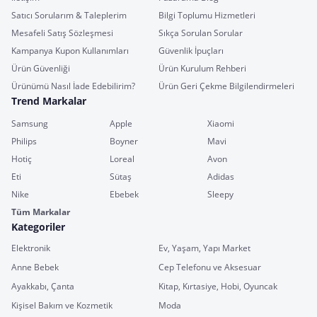
Satıcı Sorularım & Taleplerim
Bilgi Toplumu Hizmetleri
Mesafeli Satış Sözleşmesi
Sıkça Sorulan Sorular
Kampanya Kupon Kullanımları
Güvenlik İpuçları
Ürün Güvenliği
Ürün Kurulum Rehberi
Ürünümü Nasıl İade Edebilirim?
Ürün Geri Çekme Bilgilendirmeleri
Trend Markalar
Samsung
Apple
Xiaomi
Philips
Boyner
Mavi
Hotiç
Loreal
Avon
Eti
Sütaş
Adidas
Nike
Ebebek
Sleepy
Tüm Markalar
Kategoriler
Elektronik
Ev, Yaşam, Yapı Market
Anne Bebek
Cep Telefonu ve Aksesuar
Ayakkabı, Çanta
Kitap, Kırtasiye, Hobi, Oyuncak
Kişisel Bakım ve Kozmetik
Moda