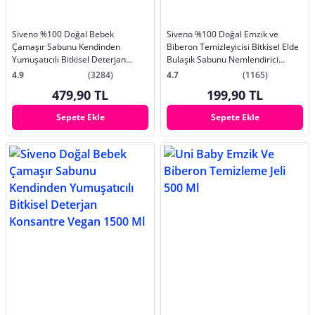
Siveno %100 Doğal Bebek
Siveno %100 Doğal Emzik ve
Çamaşır Sabunu Kendinden
Biberon Temizleyicisi Bitkisel Elde
Yumuşatıcılı Bitkisel Deterjan
Bulaşık Sabunu Nemlendirici
Vegan 1000 ml X2 Adet
Vegan 500 ml
4.9
(3284)
4.7
(1165)
479,90 TL
199,90 TL
Sepete Ekle
Sepete Ekle