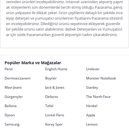
zerinden ürünleri inceleyebilirsiniz. İnternet üzerinden alışveriş yapm
ak isteyenlerin son dönemlerde tercih etmiş olduğu Pazarama, geniş
ürün yelpazesi ile dikkat çeker. Ürün çeşitlerini detaylı bir şekilde ince
leyip deterjan ve yumuşatıcı ürünlerinin fiyatlarını Pazarama sitesind
en inceleyebilirsiniz. Dilediğiniz ürünü sepetinize ekleyerek güvenilir
bir şekilde ürü
nü satın alabilirsiniz. Bebek Deterjanları ve Yumuşatıcıl
ar için sizde Pazarama’dan güvenli alışverişin tadını çıkarabilirsiniz.
Popüler Marka ve Mağazalar
Penti
English Home
Unilever
Dermoeczanem
Boyner
Monster Notebook
Mavi Jeans
Jack & Jones
Stanley
Gürgençler
Defacto
The North Face
Bellona
Tefal
Henkel
Dyson
Loreal Paris
Apple
Samsung
Koray Spor
Lenovo