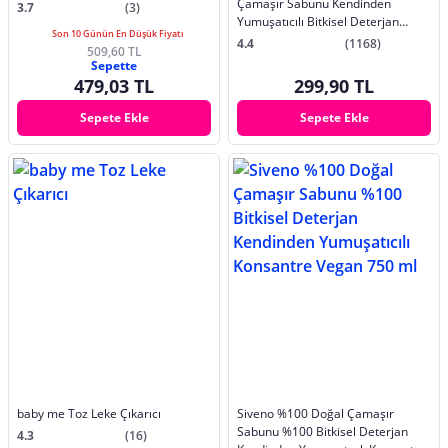
Çamaşır Sabunu Kendinden
3.7
(3)
Yumuşatıcılı Bitkisel Deterjan
Son 10 Günün En Düşük Fiyatı
Konsantre Vegan 750 ml
4.4
(1168)
509,60 TL
Sepette
479,03 TL
299,90 TL
Sepete Ekle
Sepete Ekle
baby me Toz Leke Çıkarıcı
Siveno %100 Doğal Çamaşır
Sabunu %100 Bitkisel Deterjan
4.3
(16)