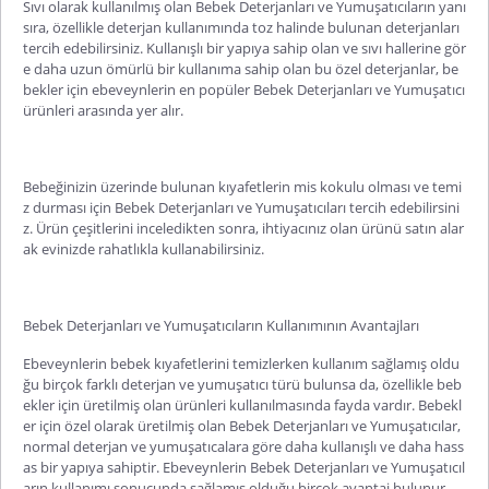
Sıvı olarak kullanılmış olan Bebek Deterjanları ve Yumuşatıcıların yanı
sıra, özellikle deterjan kullanımında toz halinde bulunan deterjanları
tercih edebilirsiniz. Kullanışlı bir yapıya sahip olan ve sıvı hallerine gör
e daha uzun ömürlü bir kullanıma sahip olan bu özel deterjanlar, be
bekler için ebeveynlerin en popüler Bebek Deterjanları ve Yumuşatıcı
ürünleri arasında yer alır.
Bebeğinizin üzerinde bulunan kıyafetlerin mis kokulu olması ve temi
z durması için Bebek Deterjanları ve Yumuşatıcıları tercih edebilirsini
z. Ürün çeşitlerini inceledikten sonra, ihtiyacınız olan ürünü satın alar
ak evinizde rahatlıkla kullanabilirsiniz.
Bebek Deterjanları ve Yumuşatıcıların Kullanımının Avantajları
Ebeveynlerin bebek kıyafetlerini temizlerken kullanım sağlamış oldu
ğu birçok farklı deterjan ve yumuşatıcı türü bulunsa da, özellikle beb
ekler için üretilmiş olan ürünleri kullanılmasında fayda vardır. Bebekl
er için özel olarak üretilmiş olan Bebek Deterjanları ve Yumuşatıcılar,
normal deterjan ve yumuşatıcalara göre daha kullanışlı ve daha hass
as bir yapıya sahiptir. Ebeveynlerin Bebek Deterjanları ve Yumuşatıcıl
arın kullanımı sonucunda sağlamış olduğu birçok avantaj bulunur.