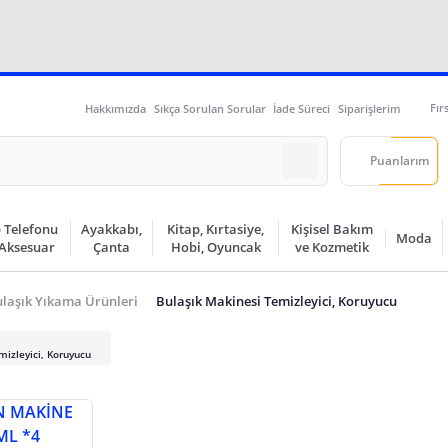
Fır
Hakkımızda
Sıkça Sorulan Sorular
İade Süreci
Siparişlerim
Puanlarım
 Telefonu
Ayakkabı,
Kitap, Kırtasiye,
Kişisel Bakım
Moda
 Aksesuar
Çanta
Hobi, Oyuncak
ve Kozmetik
laşık Yıkama Ürünleri
Bulaşık Makinesi Temizleyici, Koruyucu
mizleyici, Koruyucu