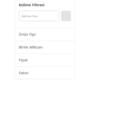
Kelime Filtresi
Marc
Cillit Bang
Axor
Promaxx
Ürün Tipi
CloudParts
Porçöz
Birim Miktarı
Sır
Fiyat
Bosch
Bind
Satıcı
STRONG
Stox
Ersağ
peanelife