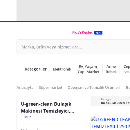
Plus'ı Keşfet
YENİ
Ev, Yaşam,
Anne
Cep
Kategoriler
Elektronik
Yapı Market
Bebek
ve
Anasayfa
Süpermarket
Deterjan ve Temizlik Ürünleri
Bu
Kategori
U-green-clean Bulaşık
Bulaşık Makinesi Te
Makinesi Temizleyici,
1 ürün
Koruyucu