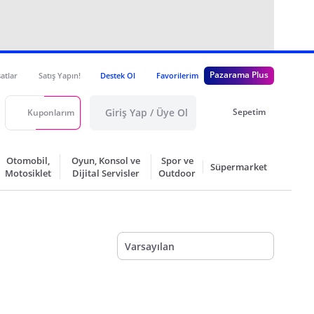
Pazarama Plus
satlar
Satış Yapın!
Destek Ol
Favorilerim
Giriş Yap / Üye Ol
Sepetim
Kuponlarım
Otomobil,
Oyun, Konsol ve
Spor ve
Süpermarket
Motosiklet
Dijital Servisler
Outdoor
Varsayılan