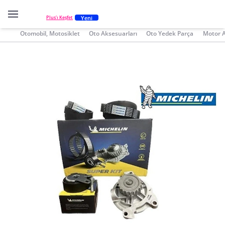
Yeni
Plus'ı Keşfet
Otomobil, Motosiklet
Oto Aksesuarları
Oto Yedek Parça
Motor 