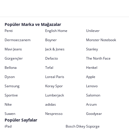
Popüler Marka ve Mağazalar
Penti
English Home
Unilever
Dermoeczanem
Boyner
Monster Notebook
Mavi Jeans
Jack & Jones
Stanley
Gürgençler
Defacto
The North Face
Bellona
Tefal
Henkel
Dyson
Loreal Paris
Apple
Samsung
Koray Spor
Lenovo
Sportive
Lumberjack
Salomon
Nike
adidas
Arzum
Suwen
Nespresso
Goodyear
Popüler Sayfalar
iPad
Bosch Dikey Süpürge