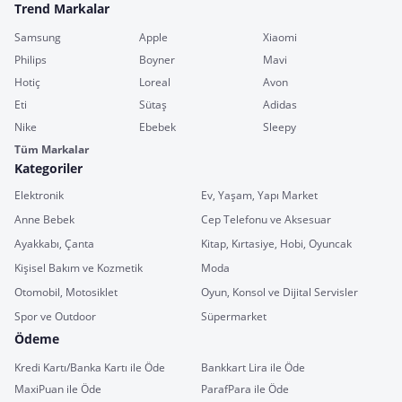
Trend Markalar
Samsung
Apple
Xiaomi
Philips
Boyner
Mavi
Hotiç
Loreal
Avon
Eti
Sütaş
Adidas
Nike
Ebebek
Sleepy
Tüm Markalar
Kategoriler
Elektronik
Ev, Yaşam, Yapı Market
Anne Bebek
Cep Telefonu ve Aksesuar
Ayakkabı, Çanta
Kitap, Kırtasiye, Hobi, Oyuncak
Kişisel Bakım ve Kozmetik
Moda
Otomobil, Motosiklet
Oyun, Konsol ve Dijital Servisler
Spor ve Outdoor
Süpermarket
Ödeme
Kredi Kartı/Banka Kartı ile Öde
Bankkart Lira ile Öde
MaxiPuan ile Öde
ParafPara ile Öde