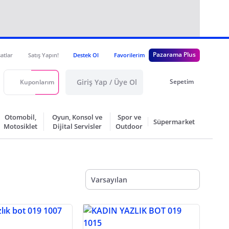
Pazarama Plus
satlar
Satış Yapın!
Destek Ol
Favorilerim
Giriş Yap / Üye Ol
Sepetim
Kuponlarım
Otomobil,
Oyun, Konsol ve
Spor ve
Süpermarket
Motosiklet
Dijital Servisler
Outdoor
Varsayılan