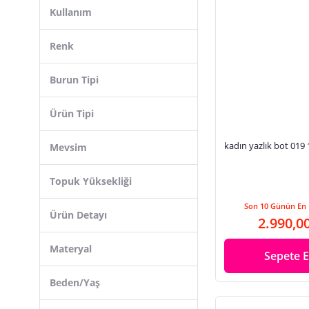
F By Fabrika
Kullanım
Togo
Tonny Black
Renk
Hammer Jack
Burun Tipi
Gondol
Erbilden
Ürün Tipi
Ispartalılar
kadın yazlık bot 019
Mevsim
Guja
Mubiano
Topuk Yüksekliği
Kinetix
Son 10 Günün En 
Ürün Detayı
2.990,0
Materyal
Sepete E
Beden/Yaş