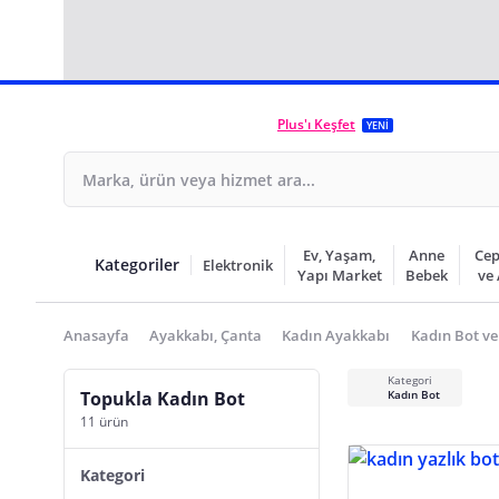
Plus'ı Keşfet
YENİ
Ev, Yaşam,
Anne
Cep
Kategoriler
Elektronik
Yapı Market
Bebek
ve
Anasayfa
Ayakkabı, Çanta
Kadın Ayakkabı
Kadın Bot ve
Kategori
Topukla Kadın Bot
Kadın Bot
11 ürün
Kategori