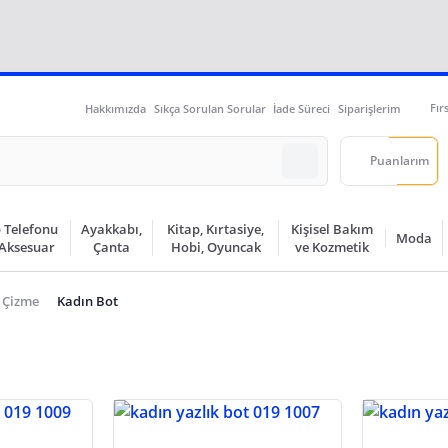
Fır
Hakkımızda
Sıkça Sorulan Sorular
İade Süreci
Siparişlerim
Puanlarım
 Telefonu
Ayakkabı,
Kitap, Kırtasiye,
Kişisel Bakım
Moda
 Aksesuar
Çanta
Hobi, Oyuncak
ve Kozmetik
 Çizme
Kadın Bot