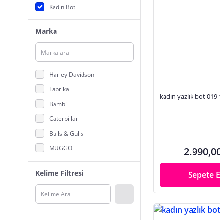
Kadın Bot
Marka
Harley Davidson
Fabrika
kadın yazlık bot 019
Bambi
Caterpillar
Bulls & Gulls
MUGGO
2.990,0
MAMMAMIA
Kelime Filtresi
Sepete E
Cotton Bar
Skechers
DADWOLF