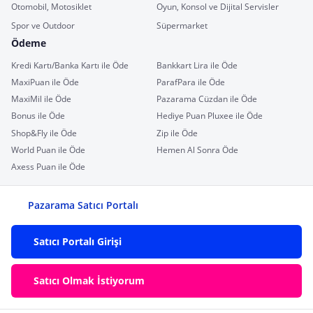
Otomobil, Motosiklet
Oyun, Konsol ve Dijital Servisler
Spor ve Outdoor
Süpermarket
Ödeme
Kredi Kartı/Banka Kartı ile Öde
Bankkart Lira ile Öde
MaxiPuan ile Öde
ParafPara ile Öde
MaxiMil ile Öde
Pazarama Cüzdan ile Öde
Bonus ile Öde
Hediye Puan Pluxee ile Öde
Shop&Fly ile Öde
Zip ile Öde
World Puan ile Öde
Hemen Al Sonra Öde
Axess Puan ile Öde
Pazarama Satıcı Portalı
Satıcı Portalı Girişi
Satıcı Olmak İstiyorum