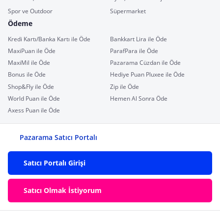
Spor ve Outdoor
Süpermarket
Ödeme
Kredi Kartı/Banka Kartı ile Öde
Bankkart Lira ile Öde
MaxiPuan ile Öde
ParafPara ile Öde
MaxiMil ile Öde
Pazarama Cüzdan ile Öde
Bonus ile Öde
Hediye Puan Pluxee ile Öde
Shop&Fly ile Öde
Zip ile Öde
World Puan ile Öde
Hemen Al Sonra Öde
Axess Puan ile Öde
Pazarama Satıcı Portalı
Satıcı Portalı Girişi
Satıcı Olmak İstiyorum