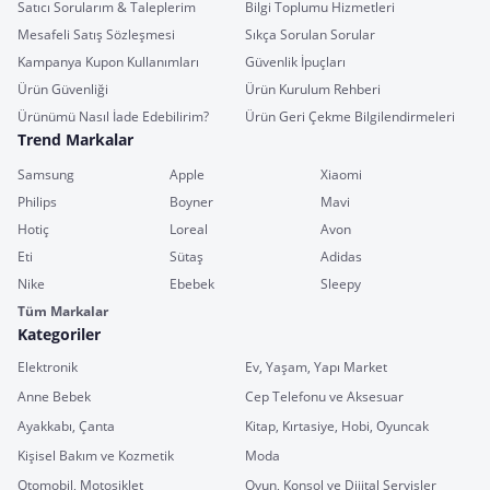
Satıcı Sorularım & Taleplerim
Bilgi Toplumu Hizmetleri
Mesafeli Satış Sözleşmesi
Sıkça Sorulan Sorular
Kampanya Kupon Kullanımları
Güvenlik İpuçları
Ürün Güvenliği
Ürün Kurulum Rehberi
Ürünümü Nasıl İade Edebilirim?
Ürün Geri Çekme Bilgilendirmeleri
Trend Markalar
Samsung
Apple
Xiaomi
Philips
Boyner
Mavi
Hotiç
Loreal
Avon
Eti
Sütaş
Adidas
Nike
Ebebek
Sleepy
Tüm Markalar
Kategoriler
Elektronik
Ev, Yaşam, Yapı Market
Anne Bebek
Cep Telefonu ve Aksesuar
Ayakkabı, Çanta
Kitap, Kırtasiye, Hobi, Oyuncak
Kişisel Bakım ve Kozmetik
Moda
Otomobil, Motosiklet
Oyun, Konsol ve Dijital Servisler