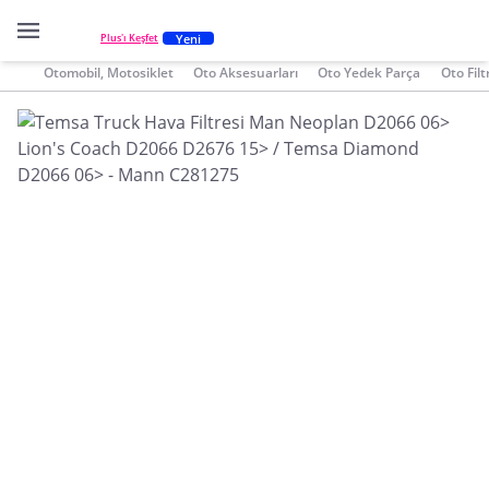
Yeni
Plus'ı Keşfet
Otomobil, Motosiklet
Oto Aksesuarları
Oto Yedek Parça
Oto Filt