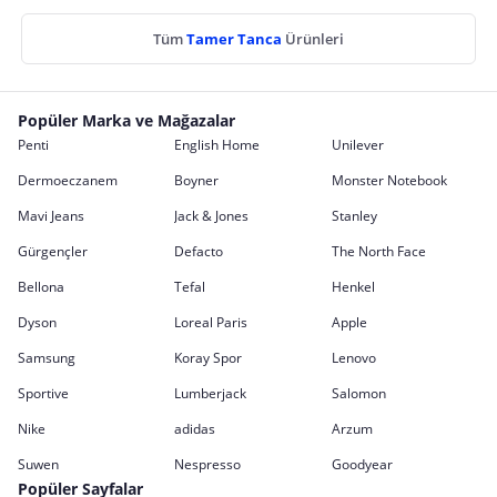
Tüm
Tamer Tanca
Ürünleri
Popüler Marka ve Mağazalar
Penti
English Home
Unilever
Dermoeczanem
Boyner
Monster Notebook
Mavi Jeans
Jack & Jones
Stanley
Gürgençler
Defacto
The North Face
Bellona
Tefal
Henkel
Dyson
Loreal Paris
Apple
Samsung
Koray Spor
Lenovo
Sportive
Lumberjack
Salomon
Nike
adidas
Arzum
Suwen
Nespresso
Goodyear
Popüler Sayfalar