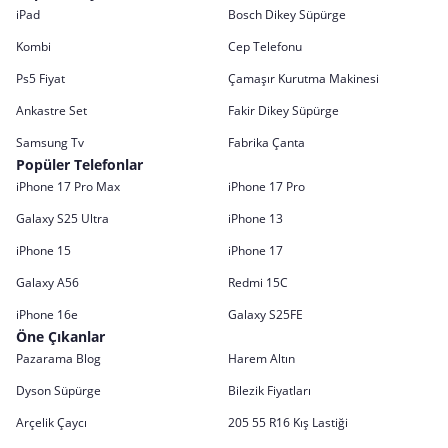
iPad
Bosch Dikey Süpürge
Kombi
Cep Telefonu
Ps5 Fiyat
Çamaşır Kurutma Makinesi
Ankastre Set
Fakir Dikey Süpürge
Samsung Tv
Fabrika Çanta
Popüler Telefonlar
iPhone 17 Pro Max
iPhone 17 Pro
Galaxy S25 Ultra
iPhone 13
iPhone 15
iPhone 17
Galaxy A56
Redmi 15C
iPhone 16e
Galaxy S25FE
Öne Çıkanlar
Pazarama Blog
Harem Altın
Dyson Süpürge
Bilezik Fiyatları
Arçelik Çaycı
205 55 R16 Kış Lastiği