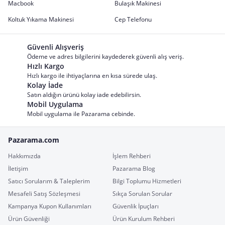
Macbook
Bulaşık Makinesi
Koltuk Yıkama Makinesi
Cep Telefonu
Güvenli Alışveriş
Ödeme ve adres bilgilerini kaydederek güvenli alış veriş.
Hızlı Kargo
Hızlı kargo ile ihtiyaçlarına en kısa sürede ulaş.
Kolay İade
Satın aldığın ürünü kolay iade edebilirsin.
Mobil Uygulama
Mobil uygulama ile Pazarama cebinde.
Pazarama.com
Hakkımızda
İşlem Rehberi
İletişim
Pazarama Blog
Satıcı Sorularım & Taleplerim
Bilgi Toplumu Hizmetleri
Mesafeli Satış Sözleşmesi
Sıkça Sorulan Sorular
Kampanya Kupon Kullanımları
Güvenlik İpuçları
Ürün Güvenliği
Ürün Kurulum Rehberi