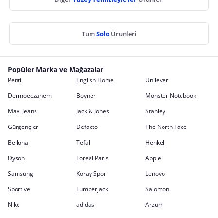
Tüm
Solo
Ürünleri
Popüler Marka ve Mağazalar
Penti
English Home
Unilever
Dermoeczanem
Boyner
Monster Notebook
Mavi Jeans
Jack & Jones
Stanley
Gürgençler
Defacto
The North Face
Bellona
Tefal
Henkel
Dyson
Loreal Paris
Apple
Samsung
Koray Spor
Lenovo
Sportive
Lumberjack
Salomon
Nike
adidas
Arzum