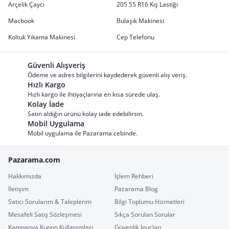
Arçelik Çaycı
205 55 R16 Kış Lastiği
Macbook
Bulaşık Makinesi
Koltuk Yıkama Makinesi
Cep Telefonu
Güvenli Alışveriş
Ödeme ve adres bilgilerini kaydederek güvenli alış veriş.
Hızlı Kargo
Hızlı kargo ile ihtiyaçlarına en kısa sürede ulaş.
Kolay İade
Satın aldığın ürünü kolay iade edebilirsin.
Mobil Uygulama
Mobil uygulama ile Pazarama cebinde.
Pazarama.com
Hakkımızda
İşlem Rehberi
İletişim
Pazarama Blog
Satıcı Sorularım & Taleplerim
Bilgi Toplumu Hizmetleri
Mesafeli Satış Sözleşmesi
Sıkça Sorulan Sorular
Kampanya Kupon Kullanımları
Güvenlik İpuçları