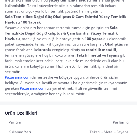
metal aksamlar olsun, bu 
yüzey temizlik havlusu
 her alanda güvenle 
kullanılabilir. Tekstil yüzeylerde bile iz bırakmadan temizlik imkanı 
sunması, onu çok yönlü bir temizlik çözümü haline getirir.
Solo Temizlikte Doğal Güç Okaliptus & Çam Esintisi Yüzey Temizlik 
Havlusu 100 Yaprak
Yaşam alanlarınızı her zaman tertemiz tutmak için geliştirilen 
Solo 
Temizlikte Doğal Güç Okaliptus & Çam Esintisi Yüzey Temizlik 
Havlusu
, pratikliği ve etkinliği bir araya getirir. 
100 yaprak
lık ekonomik 
paketi sayesinde, temizlik ihtiyaçlarınızı uzun süre karşılar. 
Okaliptüs
 ve 
çamın ferahlatıcı kokusuyla zenginleştirilmiş bu 
temizlik mendili
, 
temizlenen yüzeylere hoş bir koku bırakır. 
Tekstil
, 
metal
 ve 
fayans
 gibi 
farklı malzemeler üzerindeki inatçı lekelerle mücadelede etkili olan bu 
ürün, kullanım kolaylığı sunar. Hızlı ve etkili bir temizlik için ideal bir 
seçimdir.
Pazarama.com
'da her zevke ve bütçeye uygun, binlerce ürün sizleri 
bekliyor! Alisverisinizi keyifli ve avantajli hale getirmek için tek yapmaniz 
gereken 
Pazarama.com
'u ziyaret etmek. Hizli ve güvenilir teslimat 
seçenekleriyle, aradiginiz her seyi bulabilirsiniz.
Ürün Özellikleri
Parfüm
Parfümlü
Kullanım Yeri
Tekstil - Metal - Fayans