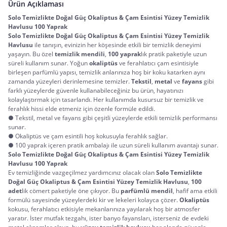
Ürün Açıklaması
Solo Temizlikte Doğal Güç Okaliptus & Çam Esintisi Yüzey Temizlik 
Havlusu 100 Yaprak
Solo Temizlikte Doğal Güç Okaliptus & Çam Esintisi Yüzey Temizlik 
Havlusu
 ile tanışın, evinizin her köşesinde etkili bir temizlik deneyimi 
yaşayın. Bu özel 
temizlik mendili
, 
100 yaprak
lık pratik paketiyle uzun 
süreli kullanım sunar. Yoğun 
okaliptüs
 ve ferahlatıcı çam esintisiyle 
birleşen parfümlü yapısı, temizlik anlarınıza hoş bir koku katarken aynı 
zamanda yüzeyleri derinlemesine temizler. 
Tekstil
, 
metal
 ve 
fayans
 gibi 
farklı yüzeylerde güvenle kullanabileceğiniz bu ürün, hayatınızı 
kolaylaştırmak için tasarlandı. Her kullanımda kusursuz bir temizlik ve 
ferahlık hissi elde etmeniz için özenle formüle edildi.
● Tekstil, metal ve fayans gibi çeşitli yüzeylerde etkili temizlik performansı
sunar.
● Okaliptüs ve çam esintili hoş kokusuyla ferahlık sağlar.
● 100 yaprak içeren pratik ambalajı ile uzun süreli kullanım avantajı sunar.
Solo Temizlikte Doğal Güç Okaliptus & Çam Esintisi Yüzey Temizlik 
Havlusu 100 Yaprak
Ev temizliğinde vazgeçilmez yardımcınız olacak olan 
Solo Temizlikte 
Doğal Güç Okaliptus & Çam Esintisi Yüzey Temizlik Havlusu
, 
100 
adet
lik cömert paketiyle öne çıkıyor. Bu 
parfümlü mendil
, hafif ama etkili 
formülü sayesinde yüzeylerdeki kir ve lekeleri kolayca çözer. 
Okaliptüs
kokusu, ferahlatıcı etkisiyle mekanlarınıza yayılarak hoş bir atmosfer 
yaratır. İster mutfak tezgahı, ister banyo fayansları, isterseniz de evdeki 