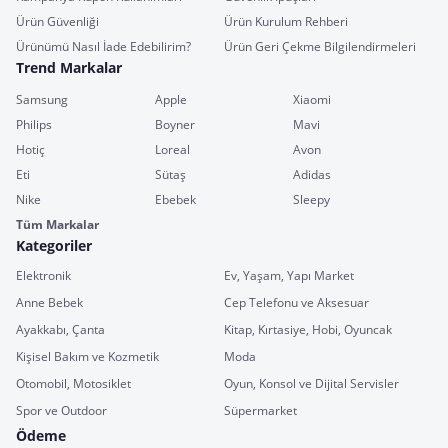
Ürün Güvenliği
Ürün Kurulum Rehberi
Ürünümü Nasıl İade Edebilirim?
Ürün Geri Çekme Bilgilendirmeleri
Trend Markalar
Samsung
Apple
Xiaomi
Philips
Boyner
Mavi
Hotiç
Loreal
Avon
Eti
Sütaş
Adidas
Nike
Ebebek
Sleepy
Tüm Markalar
Kategoriler
Elektronik
Ev, Yaşam, Yapı Market
Anne Bebek
Cep Telefonu ve Aksesuar
Ayakkabı, Çanta
Kitap, Kırtasiye, Hobi, Oyuncak
Kişisel Bakım ve Kozmetik
Moda
Otomobil, Motosiklet
Oyun, Konsol ve Dijital Servisler
Spor ve Outdoor
Süpermarket
Ödeme