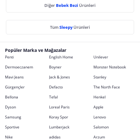
Diğer
Bebek Bezi
Ürünleri
Tüm
Sleepy
Ürünleri
Popüler Marka ve Mağazalar
Penti
English Home
Unilever
Dermoeczanem
Boyner
Monster Notebook
Mavi Jeans
Jack & Jones
Stanley
Gürgençler
Defacto
The North Face
Bellona
Tefal
Henkel
Dyson
Loreal Paris
Apple
Samsung
Koray Spor
Lenovo
Sportive
Lumberjack
Salomon
Nike
adidas
Arzum