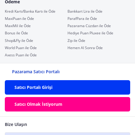
Ödeme
Kredi Kartı/Banka Kartı ile Öde
Bankkart Lira ile Öde
MaxiPuan ile Öde
ParafPara ile Öde
MaxiMil ile Öde
Pazarama Cüzdan ile Öde
Bonus ile Öde
Hediye Puan Pluxee ile Öde
Shop&Fly ile Öde
Zip ile Öde
World Puan ile Öde
Hemen Al Sonra Öde
Axess Puan ile Öde
Pazarama Satıcı Portalı
Satıcı Portalı Girişi
Satıcı Olmak İstiyorum
Bize Ulaşın