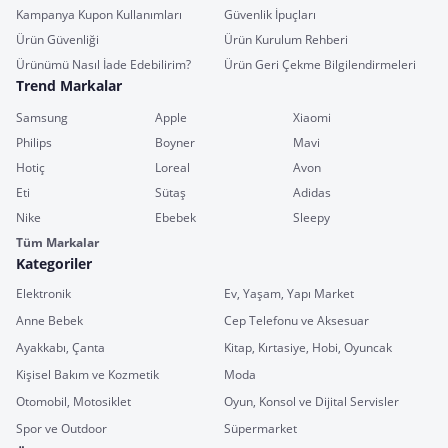
Kampanya Kupon Kullanımları
Güvenlik İpuçları
Ürün Güvenliği
Ürün Kurulum Rehberi
Ürünümü Nasıl İade Edebilirim?
Ürün Geri Çekme Bilgilendirmeleri
Trend Markalar
Samsung
Apple
Xiaomi
Philips
Boyner
Mavi
Hotiç
Loreal
Avon
Eti
Sütaş
Adidas
Nike
Ebebek
Sleepy
Tüm Markalar
Kategoriler
Elektronik
Ev, Yaşam, Yapı Market
Anne Bebek
Cep Telefonu ve Aksesuar
Ayakkabı, Çanta
Kitap, Kırtasiye, Hobi, Oyuncak
Kişisel Bakım ve Kozmetik
Moda
Otomobil, Motosiklet
Oyun, Konsol ve Dijital Servisler
Spor ve Outdoor
Süpermarket