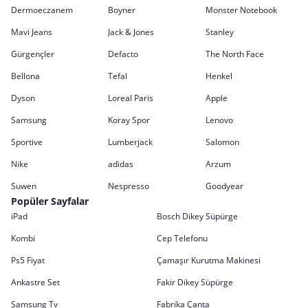
Dermoeczanem
Boyner
Monster Notebook
Mavi Jeans
Jack & Jones
Stanley
Gürgençler
Defacto
The North Face
Bellona
Tefal
Henkel
Dyson
Loreal Paris
Apple
Samsung
Koray Spor
Lenovo
Sportive
Lumberjack
Salomon
Nike
adidas
Arzum
Suwen
Nespresso
Goodyear
Popüler Sayfalar
iPad
Bosch Dikey Süpürge
Kombi
Cep Telefonu
Ps5 Fiyat
Çamaşır Kurutma Makinesi
Ankastre Set
Fakir Dikey Süpürge
Samsung Tv
Fabrika Çanta