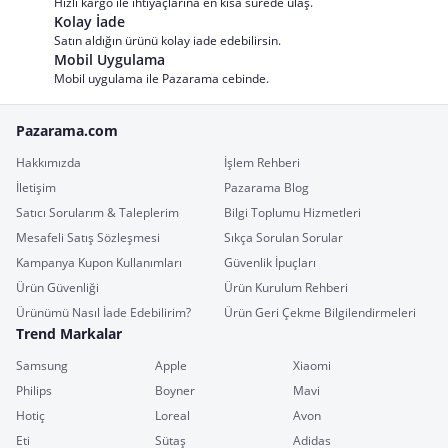
Hızlı kargo ile ihtiyaçlarına en kısa sürede ulaş.
Kolay İade
Satın aldığın ürünü kolay iade edebilirsin.
Mobil Uygulama
Mobil uygulama ile Pazarama cebinde.
Pazarama.com
Hakkımızda
İşlem Rehberi
İletişim
Pazarama Blog
Satıcı Sorularım & Taleplerim
Bilgi Toplumu Hizmetleri
Mesafeli Satış Sözleşmesi
Sıkça Sorulan Sorular
Kampanya Kupon Kullanımları
Güvenlik İpuçları
Ürün Güvenliği
Ürün Kurulum Rehberi
Ürünümü Nasıl İade Edebilirim?
Ürün Geri Çekme Bilgilendirmeleri
Trend Markalar
Samsung
Apple
Xiaomi
Philips
Boyner
Mavi
Hotiç
Loreal
Avon
Eti
Sütaş
Adidas