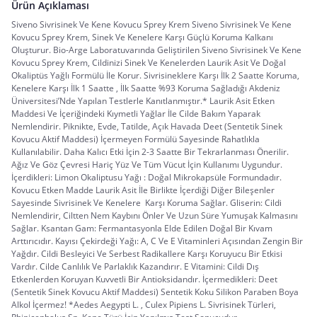
Ürün Açıklaması
Siveno Sivrisinek Ve Kene Kovucu Sprey Krem Siveno Sivrisinek Ve Kene
Kovucu Sprey Krem, Sinek Ve Kenelere Karşı Güçlü Koruma Kalkanı
Oluşturur. Bio-Arge Laboratuvarında Geliştirilen Siveno Sivrisinek Ve Kene
Kovucu Sprey Krem, Cildinizi Sinek Ve Kenelerden Laurik Asit Ve Doğal
Okaliptüs Yağlı Formülü İle Korur. Sivrisineklere Karşı İlk 2 Saatte Koruma,
Kenelere Karşı İlk 1 Saatte , İlk Saatte %93 Koruma Sağladığı Akdeniz
Üniversitesi’Nde Yapılan Testlerle Kanıtlanmıştır.* Laurik Asit Etken
Maddesi Ve İçeriğindeki Kıymetli Yağlar İle Cilde Bakım Yaparak
Nemlendirir. Piknikte, Evde, Tatilde, Açık Havada Deet (Sentetik Sinek
Kovucu Aktif Maddesi) İçermeyen Formülü Sayesinde Rahatlıkla
Kullanılabilir. Daha Kalıcı Etki İçin 2-3 Saatte Bir Tekrarlanması Önerilir.
Ağız Ve Göz Çevresi Hariç Yüz Ve Tüm Vücut İçin Kullanımı Uygundur.
İçerdikleri: Limon Okaliptusu Yağı : Doğal Mikrokapsüle Formundadır.
Kovucu Etken Madde Laurik Asit İle Birlikte İçerdiği Diğer Bileşenler
Sayesinde Sivrisinek Ve Kenelere Karşı Koruma Sağlar. Gliserin: Cildi
Nemlendirir, Ciltten Nem Kaybını Önler Ve Uzun Süre Yumuşak Kalmasını
Sağlar. Ksantan Gam: Fermantasyonla Elde Edilen Doğal Bir Kıvam
Arttırıcıdır. Kayısı Çekirdeği Yağı: A, C Ve E Vitaminleri Açısından Zengin Bir
Yağdır. Cildi Besleyici Ve Serbest Radikallere Karşı Koruyucu Bir Etkisi
Vardır. Cilde Canlılık Ve Parlaklık Kazandırır. E Vitamini: Cildi Dış
Etkenlerden Koruyan Kuvvetli Bir Antioksidandır. İçermedikleri: Deet
(Sentetik Sinek Kovucu Aktif Maddesi) Sentetik Koku Silikon Paraben Boya
Alkol İçermez! *Aedes Aegypti L. , Culex Pipiens L. Sivrisinek Türleri,