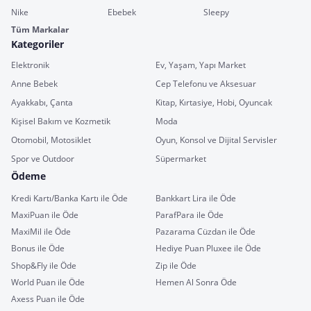
Nike
Ebebek
Sleepy
Tüm Markalar
Kategoriler
Elektronik
Ev, Yaşam, Yapı Market
Anne Bebek
Cep Telefonu ve Aksesuar
Ayakkabı, Çanta
Kitap, Kırtasiye, Hobi, Oyuncak
Kişisel Bakım ve Kozmetik
Moda
Otomobil, Motosiklet
Oyun, Konsol ve Dijital Servisler
Spor ve Outdoor
Süpermarket
Ödeme
Kredi Kartı/Banka Kartı ile Öde
Bankkart Lira ile Öde
MaxiPuan ile Öde
ParafPara ile Öde
MaxiMil ile Öde
Pazarama Cüzdan ile Öde
Bonus ile Öde
Hediye Puan Pluxee ile Öde
Shop&Fly ile Öde
Zip ile Öde
World Puan ile Öde
Hemen Al Sonra Öde
Axess Puan ile Öde