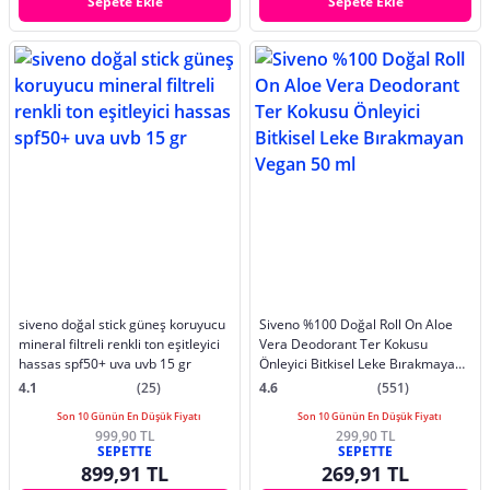
Sepete Ekle
Sepete Ekle
siveno doğal stick güneş koruyucu
Siveno %100 Doğal Roll On Aloe
mineral filtreli renkli ton eşitleyici
Vera Deodorant Ter Kokusu
hassas spf50+ uva uvb 15 gr
Önleyici Bitkisel Leke Bırakmayan
Vegan 50 ml
4.1
(25)
4.6
(551)
Son 10 Günün En Düşük Fiyatı
Son 10 Günün En Düşük Fiyatı
999,90 TL
299,90 TL
SEPETTE
SEPETTE
899,91 TL
269,91 TL