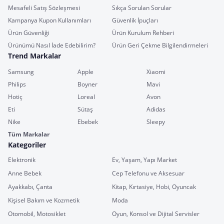
Mesafeli Satış Sözleşmesi
Sıkça Sorulan Sorular
Kampanya Kupon Kullanımları
Güvenlik İpuçları
Ürün Güvenliği
Ürün Kurulum Rehberi
Ürünümü Nasıl İade Edebilirim?
Ürün Geri Çekme Bilgilendirmeleri
Trend Markalar
Samsung
Apple
Xiaomi
Philips
Boyner
Mavi
Hotiç
Loreal
Avon
Eti
Sütaş
Adidas
Nike
Ebebek
Sleepy
Tüm Markalar
Kategoriler
Elektronik
Ev, Yaşam, Yapı Market
Anne Bebek
Cep Telefonu ve Aksesuar
Ayakkabı, Çanta
Kitap, Kırtasiye, Hobi, Oyuncak
Kişisel Bakım ve Kozmetik
Moda
Otomobil, Motosiklet
Oyun, Konsol ve Dijital Servisler