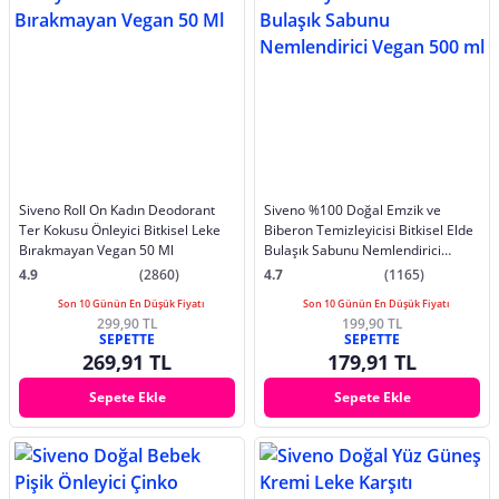
Siveno Roll On Kadın Deodorant
Siveno %100 Doğal Emzik ve
Ter Kokusu Önleyici Bitkisel Leke
Biberon Temizleyicisi Bitkisel Elde
Bırakmayan Vegan 50 Ml
Bulaşık Sabunu Nemlendirici
Vegan 500 ml
4.9
(2860)
4.7
(1165)
Son 10 Günün En Düşük Fiyatı
Son 10 Günün En Düşük Fiyatı
299,90 TL
199,90 TL
SEPETTE
SEPETTE
269,91 TL
179,91 TL
Sepete Ekle
Sepete Ekle