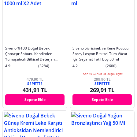
Siveno %100 Doğal Bebek
Siveno Sivrisinek ve Kene Kovucu
Çamaşır Sabunu Kendinden
Sprey Losyon Bitkisel Tüm Vücut
Yumuşatıcılı Bitkisel Deterjan
İçin Seyahat Tatil Boy 50 ml
Vegan 1000 ml X2 Adet
4.9
(3284)
4.2
(2600)
Son 10 Günün En Düşük Fiyatı
479,90 TL
299,90 TL
SEPETTE
SEPETTE
431,91 TL
269,91 TL
Sepete Ekle
Sepete Ekle