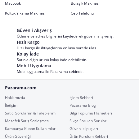
Macbook
Bulaşık Makinesi
Koltuk Yıkama Makinesi
Cep Telefonu
Güvenli Alışveriş
Ödeme ve adres bilgilerini kaydederek güvenli alış veriş.
Hızlı Kargo
Hızlı kargo ile ihtiyaçlarına en kısa sürede ulaş.
Kolay İade
Satın aldığın ürünü kolay iade edebilirsin.
Mobil Uygulama
Mobil uygulama ile Pazarama cebinde.
Pazarama.com
Hakkımızda
İşlem Rehberi
İletişim
Pazarama Blog
Satıcı Sorularım & Taleplerim
Bilgi Toplumu Hizmetleri
Mesafeli Satış Sözleşmesi
Sıkça Sorulan Sorular
Kampanya Kupon Kullanımları
Güvenlik İpuçları
Ürün Güvenliği
Ürün Kurulum Rehberi