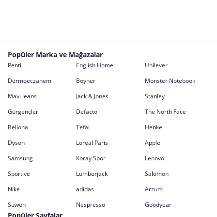
Popüler Marka ve Mağazalar
Penti
English Home
Unilever
Dermoeczanem
Boyner
Monster Notebook
Mavi Jeans
Jack & Jones
Stanley
Gürgençler
Defacto
The North Face
Bellona
Tefal
Henkel
Dyson
Loreal Paris
Apple
Samsung
Koray Spor
Lenovo
Sportive
Lumberjack
Salomon
Nike
adidas
Arzum
Suwen
Nespresso
Goodyear
Popüler Sayfalar