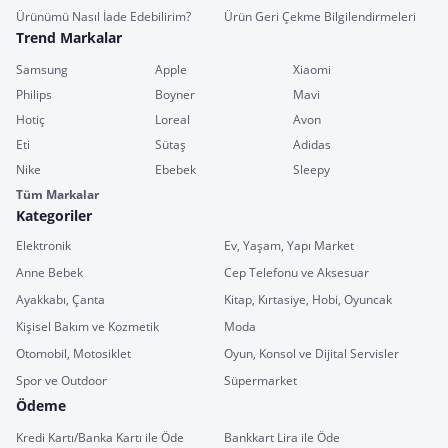
Ürünümü Nasıl İade Edebilirim?
Ürün Geri Çekme Bilgilendirmeleri
Trend Markalar
Samsung
Apple
Xiaomi
Philips
Boyner
Mavi
Hotiç
Loreal
Avon
Eti
Sütaş
Adidas
Nike
Ebebek
Sleepy
Tüm Markalar
Kategoriler
Elektronik
Ev, Yaşam, Yapı Market
Anne Bebek
Cep Telefonu ve Aksesuar
Ayakkabı, Çanta
Kitap, Kırtasiye, Hobi, Oyuncak
Kişisel Bakım ve Kozmetik
Moda
Otomobil, Motosiklet
Oyun, Konsol ve Dijital Servisler
Spor ve Outdoor
Süpermarket
Ödeme
Kredi Kartı/Banka Kartı ile Öde
Bankkart Lira ile Öde