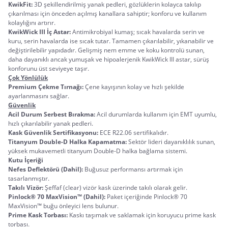
KwikFit:
 3D şekillendirilmiş yanak pedleri, gözlüklerin kolayca takılıp 
çıkarılması için önceden açılmış kanallara sahiptir; konforu ve kullanım 
kolaylığını artırır.
KwikWick III İç Astar: 
Antimikrobiyal kumaş; sıcak havalarda serin ve 
kuru, serin havalarda ise sıcak tutar. Tamamen çıkarılabilir, yıkanabilir ve 
değiştirilebilir yapıdadır. Gelişmiş nem emme ve koku kontrolü sunan, 
daha dayanıklı ancak yumuşak ve hipoalerjenik KwikWick III astar, sürüş 
konforunu üst seviyeye taşır.
Çok Yönlülük
Premium Çekme Tırnağı: 
Çene kayışının kolay ve hızlı şekilde 
ayarlanmasını sağlar.
Güvenlik
Acil Durum Serbest Bırakma:
 Acil durumlarda kullanım için EMT uyumlu, 
hızlı çıkarılabilir yanak pedleri.
Kask Güvenlik Sertifikasyonu: 
ECE R22.06 sertifikalıdır.
Titanyum Double-D Halka Kapamatma:
 Sektör lideri dayanıklılık sunan, 
yüksek mukavemetli titanyum Double-D halka bağlama sistemi.
Kutu İçeriği
Nefes Deflektörü (Dahil):
 Buğusuz performansı artırmak için 
tasarlanmıştır.
Takılı Vizör:
 Şeffaf (clear) vizör kask üzerinde takılı olarak gelir.
Pinlock® 70 MaxVision™ (Dahil):
 Paket içeriğinde Pinlock® 70 
MaxVision™ buğu önleyici lens bulunur.
Prime Kask Torbası: 
Kaskı taşımak ve saklamak için koruyucu prime kask 
torbası.