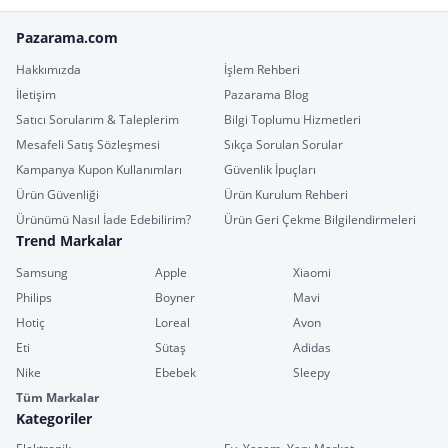
Pazarama.com
Hakkımızda
İşlem Rehberi
İletişim
Pazarama Blog
Satıcı Sorularım & Taleplerim
Bilgi Toplumu Hizmetleri
Mesafeli Satış Sözleşmesi
Sıkça Sorulan Sorular
Kampanya Kupon Kullanımları
Güvenlik İpuçları
Ürün Güvenliği
Ürün Kurulum Rehberi
Ürünümü Nasıl İade Edebilirim?
Ürün Geri Çekme Bilgilendirmeleri
Trend Markalar
Samsung
Apple
Xiaomi
Philips
Boyner
Mavi
Hotiç
Loreal
Avon
Eti
Sütaş
Adidas
Nike
Ebebek
Sleepy
Tüm Markalar
Kategoriler