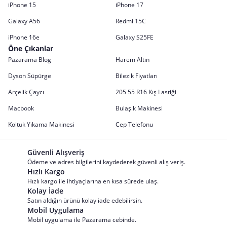
iPhone 15
iPhone 17
Galaxy A56
Redmi 15C
iPhone 16e
Galaxy S25FE
Öne Çıkanlar
Pazarama Blog
Harem Altın
Dyson Süpürge
Bilezik Fiyatları
Arçelik Çaycı
205 55 R16 Kış Lastiği
Macbook
Bulaşık Makinesi
Koltuk Yıkama Makinesi
Cep Telefonu
Güvenli Alışveriş
Ödeme ve adres bilgilerini kaydederek güvenli alış veriş.
Hızlı Kargo
Hızlı kargo ile ihtiyaçlarına en kısa sürede ulaş.
Kolay İade
Satın aldığın ürünü kolay iade edebilirsin.
Mobil Uygulama
Mobil uygulama ile Pazarama cebinde.