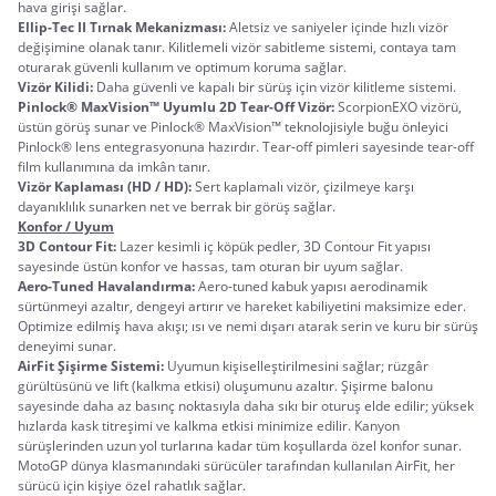
hava girişi sağlar.
Ellip-Tec II Tırnak Mekanizması:
 Aletsiz ve saniyeler içinde hızlı vizör 
değişimine olanak tanır. Kilitlemeli vizör sabitleme sistemi, contaya tam 
oturarak güvenli kullanım ve optimum koruma sağlar.
Vizör Kilidi: 
Daha güvenli ve kapalı bir sürüş için vizör kilitleme sistemi.
Pinlock® MaxVision™ Uyumlu 2D Tear-Off Vizör:
 ScorpionEXO vizörü, 
üstün görüş sunar ve Pinlock® MaxVision™ teknolojisiyle buğu önleyici 
Pinlock® lens entegrasyonuna hazırdır. Tear-off pimleri sayesinde tear-off 
film kullanımına da imkân tanır.
Vizör Kaplaması (HD / HD): 
Sert kaplamalı vizör, çizilmeye karşı 
dayanıklılık sunarken net ve berrak bir görüş sağlar.
Konfor / Uyum
3D Contour Fit: 
Lazer kesimli iç köpük pedler, 3D Contour Fit yapısı 
sayesinde üstün konfor ve hassas, tam oturan bir uyum sağlar.
Aero-Tuned Havalandırma: 
Aero-tuned kabuk yapısı aerodinamik 
sürtünmeyi azaltır, dengeyi artırır ve hareket kabiliyetini maksimize eder. 
Optimize edilmiş hava akışı; ısı ve nemi dışarı atarak serin ve kuru bir sürüş 
deneyimi sunar.
AirFit Şişirme Sistemi:
 Uyumun kişiselleştirilmesini sağlar; rüzgâr 
gürültüsünü ve lift (kalkma etkisi) oluşumunu azaltır. Şişirme balonu 
sayesinde daha az basınç noktasıyla daha sıkı bir oturuş elde edilir; yüksek 
hızlarda kask titreşimi ve kalkma etkisi minimize edilir. Kanyon 
sürüşlerinden uzun yol turlarına kadar tüm koşullarda özel konfor sunar. 
MotoGP dünya klasmanındaki sürücüler tarafından kullanılan AirFit, her 
sürücü için kişiye özel rahatlık sağlar.