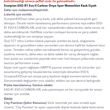
belirtilmediği sürece şeffaf vizör ile gelmektedir.
Scorpion EXO R1 Evo II Carbon Onyx Spor Motosiklet Kask Siyah
Zafer için mükemmelleştirildi.
Liderlik için evrildi.
ScorpionEXO’nun nihai yarış kaskı, çok daha yüksek hassasiyetle geri 
dönüyor. Önceki neslin kanıtlanmış performansı üzerine inşa edilen EXO-
R1 EVO II CARBON AIR; artık her zamankinden daha keskin, daha sessiz ve 
daha aerodinamik. Hafiflikte sınırları zorlayan koruma ve yarış odaklı 
mühendisliği bir üst seviyeye taşıyor.
Özel TCT Ultra Carbon kabuk yapısıyla üretilen bu kask, olağanüstü 
dayanım ve güvenlikten ödün vermeden son derece hafif bir kullanım hissi 
sunar. Yeniden rafine edilen aerodinamik formu ve geliştirilmiş gürültü 
azaltma mimarisi, daha akıcı ve daha odaklı bir sürüş deneyimi sağlar. 
İster pistte tur sürelerinin peşinde olun ister hızlı kanyon yollarında sürün; 
tavizsiz performans sunar.
Kişiye özel uyum sağlayan AIRFIT® şişirme sistemi ve elit sürücüler için 
tasarlanmış gelişmiş havalandırma sistemiyle donatılan EVO II, 
ScorpionEXO’nun üst seviye yarış kaskının doğal evrimini temsil eder. 
Görünümdeki değişimler ince olabilir; etkileri ise son derece belirgindir.
Pistte kanıtlanmış. Sürücü odaklı.
EXO-R1 EVO II CARBON AIR, asla yetinmeyen ve her sürüşünde bir amacı 
olanlar için üretildi.
Görüş
City Position (Şehir Konumu): 
Vizör üzerinde yer alan tırnaklı ayar 
sistemi, “City Position” ön ayarı sayesinde düşük hızlarda daha fazla temiz 