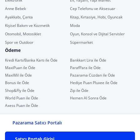
Elektronik
Ev, Yaşam, Yapı Market
Anne Bebek
Cep Telefonu ve Aksesuar
Ayakkabı, Çanta
Kitap, Kırtasiye, Hobi, Oyuncak
Kişisel Bakım ve Kozmetik
Moda
Otomobil, Motosiklet
Oyun, Konsol ve Dijital Servisler
Spor ve Outdoor
Süpermarket
Ödeme
Kredi Kartı/Banka Kartı ile Öde
Bankkart Lira ile Öde
MaxiPuan ile Öde
ParafPara ile Öde
MaxiMil ile Öde
Pazarama Cüzdan ile Öde
Bonus ile Öde
Hediye Puan Pluxee ile Öde
Shop&Fly ile Öde
Zip ile Öde
World Puan ile Öde
Hemen Al Sonra Öde
Axess Puan ile Öde
Pazarama Satıcı Portalı
Satıcı Portalı Girişi