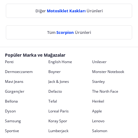
Diğer
Motosiklet Kaskları
Ürünleri
Tüm
Scorpion
Ürünleri
Popüler Marka ve Mağazalar
Penti
English Home
Unilever
Dermoeczanem
Boyner
Monster Notebook
Mavi Jeans
Jack & Jones
Stanley
Gürgençler
Defacto
The North Face
Bellona
Tefal
Henkel
Dyson
Loreal Paris
Apple
Samsung
Koray Spor
Lenovo
Sportive
Lumberjack
Salomon