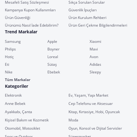
Mesafeli Satış Sözleşmesi
Sıkça Sorulan Sorular
Kampanya Kupon Kullanımları
Güvenlik İpuçları
Ürün Güvenliği
Ürün Kurulum Rehberi
Ürünümü Nasıl İade Edebilirim?
Ürün Geri Çekme Bilgilendirmeleri
Trend Markalar
Samsung
Apple
Xiaomi
Philips
Boyner
Mavi
Hotiç
Loreal
Avon
Eti
Sütaş
Adidas
Nike
Ebebek
Sleepy
Tüm Markalar
Kategoriler
Elektronik
Ev, Yaşam, Yapı Market
Anne Bebek
Cep Telefonu ve Aksesuar
Ayakkabı, Çanta
Kitap, Kırtasiye, Hobi, Oyuncak
Kişisel Bakım ve Kozmetik
Moda
Otomobil, Motosiklet
Oyun, Konsol ve Dijital Servisler
Spor ve Outdoor
Süpermarket