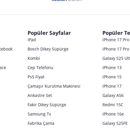
dır. Pazarama, bu içeriklerden dolayı herhangi bir sorumluluk kabul etmemektedir.
Popüler Sayfalar
Popüler Te
iPad
iPhone 17 Pr
tebook
Bosch Dikey Süpürge
iPhone 17 Pro
Kombi
Galaxy S25 Ul
ace
Cep Telefonu
iPhone 13
Ps5 Fiyat
iPhone 15
Çamaşır Kurutma Makinesi
iPhone 17
Ankastre Set
Galaxy A56
Fakir Dikey Süpürge
Redmi 15C
Samsung Tv
iPhone 16e
Fabrika Çanta
Galaxy S25FE