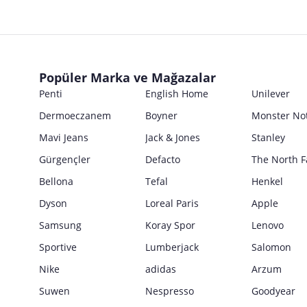
E Posta Adresi
Posta Adresi
Marka
Parti No
Ticari Ünvanı
Kullanım Kılavuzu
E Posta Adresi
Seri No
Posta Adresi
Marka
Satıcı bilgi girişi yapmamıştır.
Ürün Ambalajı Görselleri
Son Kullanma Tarihi
E Posta Adresi
Posta Adresi
Satıcı bilgi girişi yapmamıştır.
Uyarı / Güvenlik Açıklaması
Girilen tüm bilgilerin doğruluğu ve güncelliği satıcının sorumluluğunda
Popüler Marka ve Mağazalar
E Posta Adresi
Satıcı bilgi girişi yapmamıştır.
Penti
English Home
Unilever
Güvenlik İşaretleri
Dermoeczanem
Boyner
Monster No
Satıcı bilgi girişi yapmamıştır.
Mavi Jeans
Jack & Jones
Stanley
Gürgençler
Defacto
The North F
Bellona
Tefal
Henkel
Dyson
Loreal Paris
Apple
Samsung
Koray Spor
Lenovo
Sportive
Lumberjack
Salomon
Nike
adidas
Arzum
Suwen
Nespresso
Goodyear