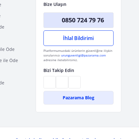
Bize Ulaşın
e
e
0850 724 79 76
Öde
İhlal Bildirimi
ile Öde
Platformumuzdaki ürünlerin güvenliğine ilişkin
sorularınızı
urunguvenligi@pazarama.com
e ile Öde
adresine iletebilirsiniz.
Bizi Takip Edin
de
Pazarama Blog