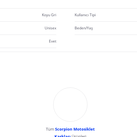
in tasarlanmıştır.
miş hoparlör cepleri, tercih ettiğiniz Bluetooth iletişim sistemi hoparlörlerini yerl
Koyu Gri
Kullanıcı Tipi
ifikalı / ECE onaylıdır.
Unisex
Beden/Yaş
kayışı, acil durum personelinin kaza anında yanak pedlerini önce çıkararak kaskı gü
Evet
nleyici kaplamaya sahip geri çekilebilir SpeedView güneş vizörü, net ve buğusuz b
güneş vizörü, net ve buğusuz bir görüş sunar.
Connect
Prof ©
  tarafından yayınlanmıştır.
Tüm
Scorpion Motosiklet
Kaskları
Ürünleri