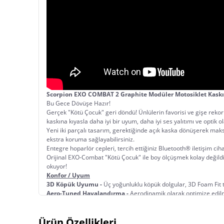
Scorpion EXO COMBAT 2 Graphite Modüler Motosiklet Kaskı
Bu Gece Dövüşe Hazır!
Gerçek "Kötü Çocuk" geri döndü! Ünlülerin favorisi ve gişe rekor
kaskına kıyasla daha iyi bir uyum, daha iyi ses yalıtımı ve optik o
Yeni iki parçalı tasarım, gerektiğinde açık kaska dönüşerek mak
ekstra koruma sağlayabilirsiniz.
Entegre hoparlör cepleri, tercih ettiğiniz Bluetooth® iletişim c
Orijinal EXO-Combat "Kötü Çocuk" ile boy ölçüşmek kolay değild
okuyor!
Konfor / Uyum
3D Köpük Uyumu -
 Üç yoğunluklu köpük dolgular, 3D Foam Fit t
Aero-Tuned Havalandırma -
 Aerodinamik olarak optimize edilmi
hava dolaşımı sağlar.
KwikFit -
 3D şekillendirilmiş KwikFit yanak pedleri, kolayca takılıp
Ürün Özellikleri
KwikWick C Astar -
 KwikWick C Comfort astarının antimikrobiyal 