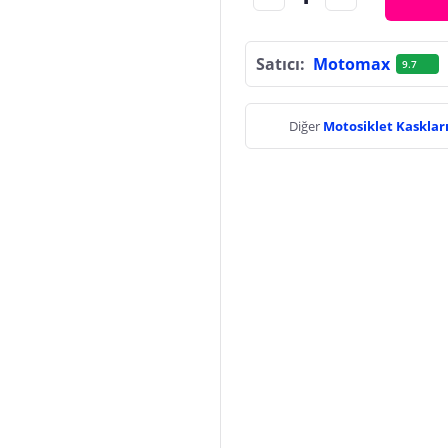
Satıcı:
Motomax
9.7
Diğer
Motosiklet Kasklar