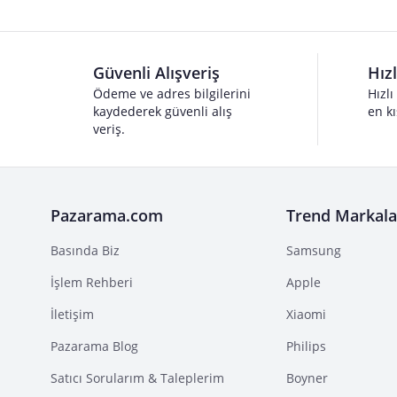
Güvenli Alışveriş
Hız
Ödeme ve adres bilgilerini
Hızlı
kaydederek güvenli alış
en kı
veriş.
Pazarama.com
Trend Markala
Basında Biz
Samsung
İşlem Rehberi
Apple
İletişim
Xiaomi
Pazarama Blog
Philips
Satıcı Sorularım & Taleplerim
Boyner