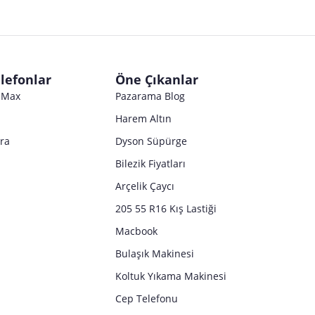
Satıcı bilgi girişi yapmamıştır.
Satıcı bilgi girişi yapmamıştır.
Satıcı bilgi girişi yapmamıştır.
Satıcı bilgi girişi yapmamıştır.
Satıcı bilgi girişi yapmamıştır.
Satıcı bilgi girişi yapmamıştır.
Satıcı bilgi girişi yapmamıştır.
Satıcı bilgi girişi yapmamıştır.
Satıcı bilgi girişi yapmamıştır.
Satıcı bilgi girişi yapmamıştır.
Satıcı bilgi girişi yapmamıştır.
Satıcı bilgi girişi yapmamıştır.
lefonlar
Öne Çıkanlar
Satıcı bilgi girişi yapmamıştır.
o Max
Pazarama Blog
Harem Altın
tra
Dyson Süpürge
Bilezik Fiyatları
Arçelik Çaycı
205 55 R16 Kış Lastiği
Macbook
Bulaşık Makinesi
Koltuk Yıkama Makinesi
Cep Telefonu