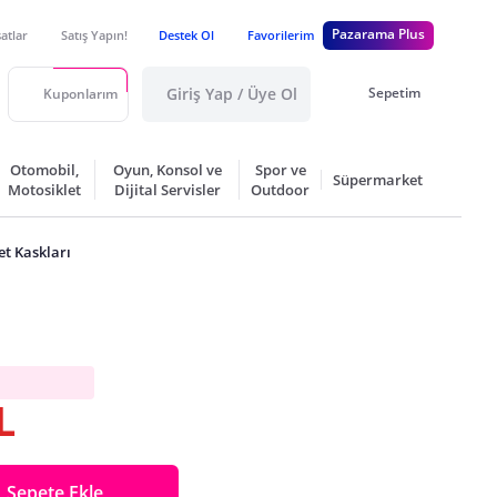
Pazarama Plus
satlar
Satış Yapın!
Destek Ol
Favorilerim
Giriş Yap / Üye Ol
Sepetim
Kuponlarım
Otomobil,
Oyun, Konsol ve
Spor ve
Süpermarket
Motosiklet
Dijital Servisler
Outdoor
et Kaskları
L
Sepete Ekle