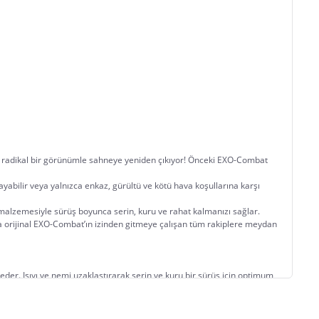
ve radikal bir görünümle sahneye yeniden çıkıyor! Önceki EXO-Combat 
ilir veya yalnızca enkaz, gürültü ve kötü hava koşullarına karşı 
l malzemesiyle sürüş boyunca serin, kuru ve rahat kalmanızı sağlar.
 orijinal EXO-Combat’ın izinden gitmeye çalışan tüm rakiplere meydan 
eder. Isıyı ve nemi uzaklaştırarak serin ve kuru bir sürüş için optimum 
ı olur. Astar kolayca çıkarılabilir ve yıkanabilir.