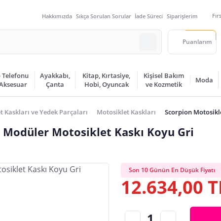
Fır
Hakkımızda
Sıkça Sorulan Sorular
İade Süreci
Siparişlerim
Puanlarım
 Telefonu
Ayakkabı,
Kitap, Kırtasiye,
Kişisel Bakım
Moda
 Aksesuar
Çanta
Hobi, Oyuncak
ve Kozmetik
t Kaskları ve Yedek Parçaları
Motosiklet Kaskları
Scorpion Motosikl
Modüler Motosiklet Kaskı Koyu Gri
Son 10 Günün En Düşük Fiyatı
12.634,00 T