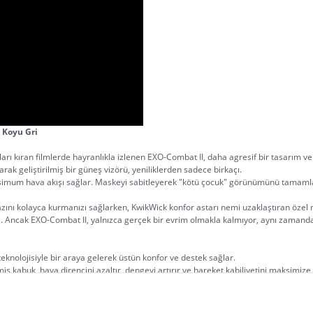
 Koyu Gri
ları kıran filmlerde hayranlıkla izlenen EXO-Combat II, daha agresif bir tasarım 
larak geliştirilmiş bir güneş vizörü, yeniliklerden sadece birkaçı.
simum hava akışı sağlar. Maskeyi sabitleyerek "kötü çocuk" görünümünü tamamlayab
ihazını kolayca kurmanızı sağlarken, KwikWick konfor astarı nemi uzaklaştıran öze
i. Ancak EXO-Combat II, yalnızca gerçek bir evrim olmakla kalmıyor, aynı zamanda
eknolojisiyle bir araya gelerek üstün konfor ve destek sağlar.
ş kabuk, hava direncini azaltır, dengeyi artırır ve hareket kabiliyetini maksimize 
 çıkarılabilen gözlük kanalları içerir ve konfor ile kullanım kolaylığını artırır.
kumaşı, sıcak havalarda serin ve kuru, soğuk havalarda ise sıcak kalmanıza yardımc