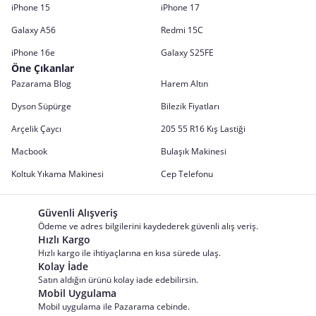
iPhone 15
iPhone 17
Galaxy A56
Redmi 15C
iPhone 16e
Galaxy S25FE
Öne Çıkanlar
Pazarama Blog
Harem Altın
Dyson Süpürge
Bilezik Fiyatları
Arçelik Çaycı
205 55 R16 Kış Lastiği
Macbook
Bulaşık Makinesi
Koltuk Yıkama Makinesi
Cep Telefonu
Güvenli Alışveriş
Ödeme ve adres bilgilerini kaydederek güvenli alış veriş.
Hızlı Kargo
Hızlı kargo ile ihtiyaçlarına en kısa sürede ulaş.
Kolay İade
Satın aldığın ürünü kolay iade edebilirsin.
Mobil Uygulama
Mobil uygulama ile Pazarama cebinde.