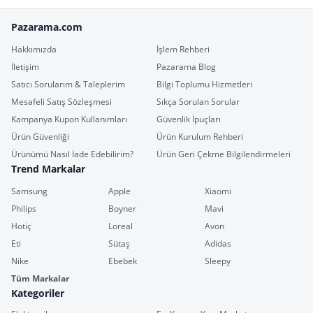
Pazarama.com
Hakkımızda
İşlem Rehberi
İletişim
Pazarama Blog
Satıcı Sorularım & Taleplerim
Bilgi Toplumu Hizmetleri
Mesafeli Satış Sözleşmesi
Sıkça Sorulan Sorular
Kampanya Kupon Kullanımları
Güvenlik İpuçları
Ürün Güvenliği
Ürün Kurulum Rehberi
Ürünümü Nasıl İade Edebilirim?
Ürün Geri Çekme Bilgilendirmeleri
Trend Markalar
Samsung
Apple
Xiaomi
Philips
Boyner
Mavi
Hotiç
Loreal
Avon
Eti
Sütaş
Adidas
Nike
Ebebek
Sleepy
Tüm Markalar
Kategoriler