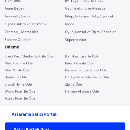
Elektronik
Ev, Yaşam, Yapı Market
Anne Bebek
Cep Telefonu ve Aksesuar
Ayakkabı, Çanta
Kitap, Kırtasiye, Hobi, Oyuncak
Kişisel Bakım ve Kozmetik
Moda
Otomobil, Motosiklet
Oyun, Konsol ve Dijital Servisler
Spor ve Outdoor
Süpermarket
Ödeme
Kredi Kartı/Banka Kartı ile Öde
Bankkart Lira ile Öde
MaxiPuan ile Öde
ParafPara ile Öde
MaxiMil ile Öde
Pazarama Cüzdan ile Öde
Bonus ile Öde
Hediye Puan Pluxee ile Öde
Shop&Fly ile Öde
Zip ile Öde
World Puan ile Öde
Hemen Al Sonra Öde
Axess Puan ile Öde
Pazarama Satıcı Portalı
Satıcı Portalı Girişi