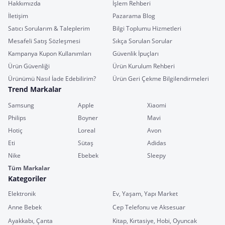
Hakkımızda
İşlem Rehberi
İletişim
Pazarama Blog
Satıcı Sorularım & Taleplerim
Bilgi Toplumu Hizmetleri
Mesafeli Satış Sözleşmesi
Sıkça Sorulan Sorular
Kampanya Kupon Kullanımları
Güvenlik İpuçları
Ürün Güvenliği
Ürün Kurulum Rehberi
Ürünümü Nasıl İade Edebilirim?
Ürün Geri Çekme Bilgilendirmeleri
Trend Markalar
Samsung
Apple
Xiaomi
Philips
Boyner
Mavi
Hotiç
Loreal
Avon
Eti
Sütaş
Adidas
Nike
Ebebek
Sleepy
Tüm Markalar
Kategoriler
Elektronik
Ev, Yaşam, Yapı Market
Anne Bebek
Cep Telefonu ve Aksesuar
Ayakkabı, Çanta
Kitap, Kırtasiye, Hobi, Oyuncak