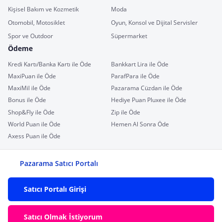
Kişisel Bakım ve Kozmetik
Moda
Otomobil, Motosiklet
Oyun, Konsol ve Dijital Servisler
Spor ve Outdoor
Süpermarket
Ödeme
Kredi Kartı/Banka Kartı ile Öde
Bankkart Lira ile Öde
MaxiPuan ile Öde
ParafPara ile Öde
MaxiMil ile Öde
Pazarama Cüzdan ile Öde
Bonus ile Öde
Hediye Puan Pluxee ile Öde
Shop&Fly ile Öde
Zip ile Öde
World Puan ile Öde
Hemen Al Sonra Öde
Axess Puan ile Öde
Pazarama Satıcı Portalı
Satıcı Portalı Girişi
Satıcı Olmak İstiyorum