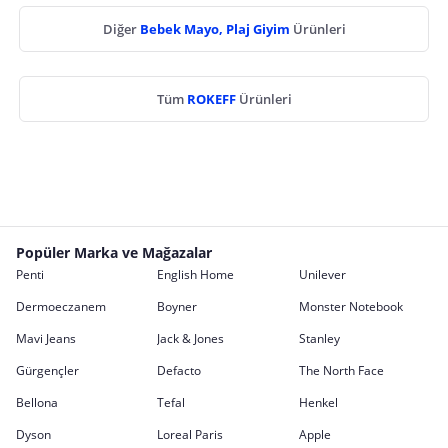
Diğer
Bebek Mayo, Plaj Giyim
Ürünleri
Tüm
ROKEFF
Ürünleri
Popüler Marka ve Mağazalar
Penti
English Home
Unilever
Dermoeczanem
Boyner
Monster Notebook
Mavi Jeans
Jack & Jones
Stanley
Gürgençler
Defacto
The North Face
Bellona
Tefal
Henkel
Dyson
Loreal Paris
Apple