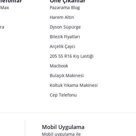
lefonlar
Öne Çıkanlar
Satıcı bilgi girişi yapmamıştır.
o Max
Pazarama Blog
Harem Altın
tra
Dyson Süpürge
Bilezik Fiyatları
Arçelik Çaycı
205 55 R16 Kış Lastiği
Macbook
Bulaşık Makinesi
Koltuk Yıkama Makinesi
Cep Telefonu
Mobil Uygulama
Mobil uygulama ile