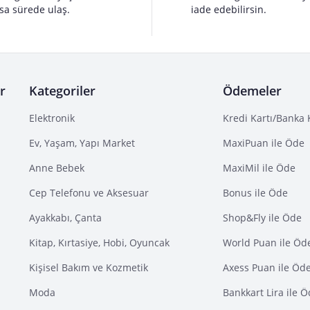
sa sürede ulaş.
iade edebilirsin.
r
Kategoriler
Ödemeler
Elektronik
Kredi Kartı/Banka 
Ev, Yaşam, Yapı Market
MaxiPuan ile Öde
Anne Bebek
MaxiMil ile Öde
Cep Telefonu ve Aksesuar
Bonus ile Öde
Ayakkabı, Çanta
Shop&Fly ile Öde
Kitap, Kırtasiye, Hobi, Oyuncak
World Puan ile Öd
Kişisel Bakım ve Kozmetik
Axess Puan ile Öd
Moda
Bankkart Lira ile 