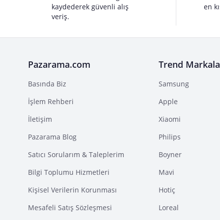
kaydederek güvenli alış
en kı
veriş.
Pazarama.com
Trend Markala
Basında Biz
Samsung
İşlem Rehberi
Apple
İletişim
Xiaomi
Pazarama Blog
Philips
Satıcı Sorularım & Taleplerim
Boyner
Bilgi Toplumu Hizmetleri
Mavi
Kişisel Verilerin Korunması
Hotiç
Mesafeli Satış Sözleşmesi
Loreal