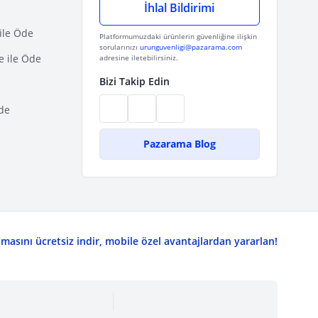
İhlal Bildirimi
ile Öde
Platformumuzdaki ürünlerin güvenliğine ilişkin
sorularınızı
urunguvenligi@pazarama.com
e ile Öde
adresine iletebilirsiniz.
Bizi Takip Edin
de
Pazarama Blog
asını ücretsiz indir, mobile özel avantajlardan yararlan!