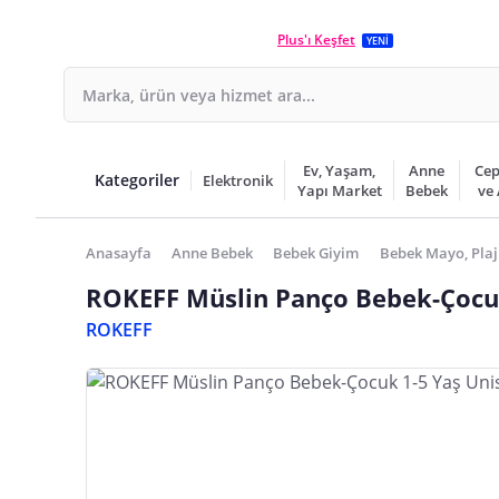
Plus'ı Keşfet
YENİ
Ev, Yaşam,
Anne
Cep
Kategoriler
Elektronik
Yapı Market
Bebek
ve
Anasayfa
Anne Bebek
Bebek Giyim
Bebek Mayo, Plaj
ROKEFF Müslin Panço Bebek-Çocuk
ROKEFF