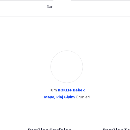
Sarı
Tüm
ROKEFF Bebek
Mayo, Plaj Giyim
Ürünleri
dır. Pazarama, bu içeriklerden dolayı herhangi bir sorumluluk kabul etmemektedir.