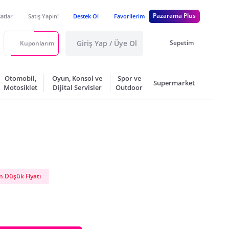
Pazarama Plus
satlar
Satış Yapın!
Destek Ol
Favorilerim
Giriş Yap / Üye Ol
Sepetim
Kuponlarım
Otomobil,
Oyun, Konsol ve
Spor ve
Süpermarket
Motosiklet
Dijital Servisler
Outdoor
 Düşük Fiyatı