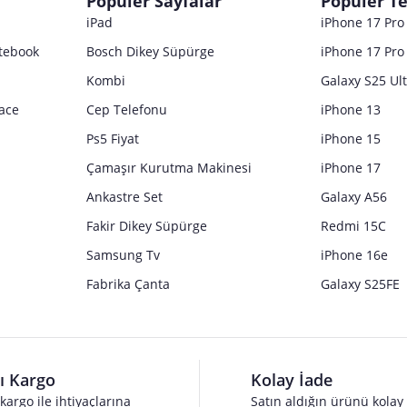
Popüler Sayfalar
Popüler Te
iPad
iPhone 17 Pr
tebook
Bosch Dikey Süpürge
iPhone 17 Pro
Kombi
Galaxy S25 Ul
ace
Cep Telefonu
iPhone 13
Ps5 Fiyat
iPhone 15
Çamaşır Kurutma Makinesi
iPhone 17
Ankastre Set
Galaxy A56
Fakir Dikey Süpürge
Redmi 15C
Samsung Tv
iPhone 16e
Fabrika Çanta
Galaxy S25FE
lı Kargo
Kolay İade
 kargo ile ihtiyaçlarına
Satın aldığın ürünü kolay