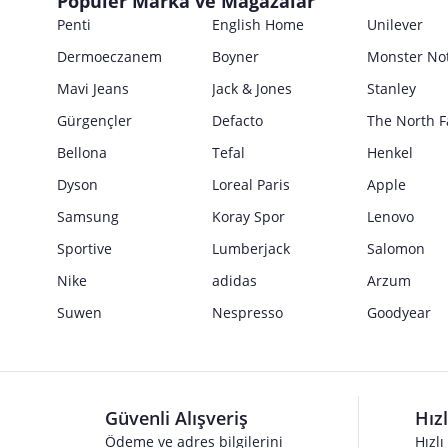
Popüler Marka ve Mağazalar
E Posta Adresi
Satıcı bilgi girişi yapmamıştır.
Penti
English Home
Unilever
Güvenlik İşaretleri
Dermoeczanem
Boyner
Monster No
Satıcı bilgi girişi yapmamıştır.
Mavi Jeans
Jack & Jones
Stanley
Gürgençler
Defacto
The North F
Bellona
Tefal
Henkel
Dyson
Loreal Paris
Apple
Samsung
Koray Spor
Lenovo
Sportive
Lumberjack
Salomon
Nike
adidas
Arzum
Suwen
Nespresso
Goodyear
Güvenli Alışveriş
Hız
Ödeme ve adres bilgilerini
Hızlı