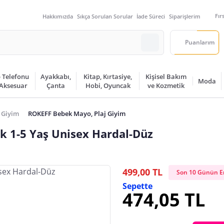
Fır
Hakkımızda
Sıkça Sorulan Sorular
İade Süreci
Siparişlerim
Puanlarım
 Telefonu
Ayakkabı,
Kitap, Kırtasiye,
Kişisel Bakım
Moda
 Aksesuar
Çanta
Hobi, Oyuncak
ve Kozmetik
 Giyim
ROKEFF Bebek Mayo, Plaj Giyim
 1-5 Yaş Unisex Hardal-Düz
499,00 TL
Son 10 Günün En
Sepette
474,05 TL