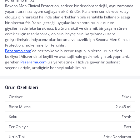
Koruma 45 ml x2
Rexona Men Clinical Protection, sadece bir deodorant değil, aynı zamanda
yaşam tarzınıza uyum sağlayan bir üründür. Kullanımı son derece kolay
olduğu için hareket halinde olan erkeklerin bile rahatlıkla kullanabileceği
bir alternatiftir. Yapısı gereği, uyguladıktan sonra hızla kurur ve
giysilerinizde leke bırakmaz. Bu ürün, aktif ve dinamik bir yaşam süren
erkekler için tasarlanarak, onların ihtiyaçlarını karşılamak üzere
geliştirilmiştir. İhtiyacınız olan koruma ve tazelik için Rexona Men Clinical
Protection, mükemmel bir tercihtir.
Pazarama.com
'da her zevke ve bütçeye uygun, binlerce ürün sizleri 
bekliyor! Alisverisinizi keyifli ve avantajli hale getirmek için tek yapmaniz 
gereken 
Pazarama.com
'u ziyaret etmek. Hizli ve güvenilir teslimat 
seçenekleriyle, aradiginiz her seyi bulabilirsiniz.
Ürün Özellikleri
Cinsiyet
Erkek
Birim Miktarı
2 x 45 ml
Koku
Fresh
Ter Önleyici
Evet
Ürün Tipi
Stick Deodorant