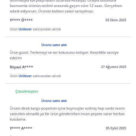
teslimatıyla karşılaşmadım (istanbul-Antalya). Onayla butonuna
basmamla ürünün teslimi arasında geçen süre 12 saat.. Gerçekten
tebrik ediyorum. Ürünün kalitesi zaten tartışılmaz.
Y**** Ö****
03 Ekim 2025
Ürün
Unilever
satıcısından alındı
Ürünü satın aldı
Ürün güzel. Terlemeyi ve ter kokusunu önlüyor. Kesinlikle tavsiye
ederim
Niyazi A****
27 Ağustos 2025
Ürün
Unilever
satıcısından alındı
Çözülmüştür
Ürünü satın aldı
Ürünü direk kargo poşetinin içine koymuşlar ezilmiş hep sanki resmi
satıcıdan almadık ya bir ürün gönderirken insan poşete sarar berbat
kutulama
Y**** A****
05 Eylül 2025