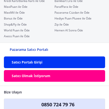
Kredi Kartı/Banka Kartı ile Öde
Bankkart Lira ile Öde
MaxiPuan ile Öde
ParafPara ile Öde
MaxiMil ile Öde
Pazarama Cüzdan ile Öde
Bonus ile Öde
Hediye Puan Pluxee ile Öde
Shop&Fly ile Öde
Zip ile Öde
World Puan ile Öde
Hemen Al Sonra Öde
Axess Puan ile Öde
Pazarama Satıcı Portalı
Satıcı Portalı Girişi
Satıcı Olmak İstiyorum
Bize Ulaşın
0850 724 79 76