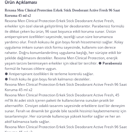
Ürün Açıklaması
Rexona Men Clinical Protection Erkek Stick Deodorant Active Fresh 96 Saat 
Koruma 45 ml x2
Rexona Men Clinical Protection Erkek Stick Deodorant Active Fresh,
erkekler için özel olarak geliştirilmiş bir deodoranttır. Parabensiz formülü
ile dikkat çeken bu ürün, 96 saat boyunca etkili koruma sunar. Üstün
antiperspirant özellikleri sayesinde, tazeliği uzun süre korumanıza
yardımcı olur. Fresh kokusu ile gün boyu ferah hissetmenizi sağlar. Kolay
uygulama imkanı sunan stick formu sayesinde, kullanımı son derece
rahattır. Doğru konumlandırılmış uygulama başlığı, her sürüşte etkili bir
şekilde dağılmasını destekler. Rexona Men Clinical Protection, enerjik
yaşam tarzını benimseyen erkekler için ideal bir tercihtir. ●
Parabensiz
formül ile hassas ciltlere uygun.
● Antiperspirant özellikleri ile terleme kontrolü sağlar.
● Fresh koku ile gün boyu ferah kalmanızı destekler.
Rexona Men Clinical Protection Erkek Stick Deodorant Active Fresh 96 Saat 
Koruma 45 ml x2
Rexona Men Clinical Protection Erkek Stick Deodorant Active Fresh, 45
ml'lik iki adet stick içeren paketi ile kullanıcılarına sunulan pratik bir
alternatiftir. Cinsiyet odaklı tasarımı sayesinde erkeklere özel bir deneyim
sunar. Ferah ve dinamik bir günde bile tazelik hissinizi kaybetmemeniz için
tasarlanmıştır. Her sürümde kullanıcıya yüksek konfor sağlar ve her an
aktif kalmanıza katkı sağlar.
Rexona Men Clinical Protection Erkek Stick Deodorant Active Fresh 96 Saat 