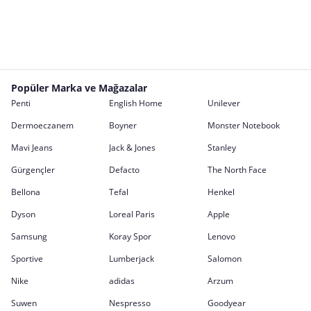
Popüler Marka ve Mağazalar
Penti
English Home
Unilever
Dermoeczanem
Boyner
Monster Notebook
Mavi Jeans
Jack & Jones
Stanley
Gürgençler
Defacto
The North Face
Bellona
Tefal
Henkel
Dyson
Loreal Paris
Apple
Samsung
Koray Spor
Lenovo
Sportive
Lumberjack
Salomon
Nike
adidas
Arzum
Suwen
Nespresso
Goodyear