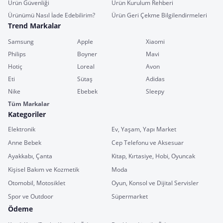
Ürün Güvenliği
Ürün Kurulum Rehberi
Ürünümü Nasıl İade Edebilirim?
Ürün Geri Çekme Bilgilendirmeleri
Trend Markalar
Samsung
Apple
Xiaomi
Philips
Boyner
Mavi
Hotiç
Loreal
Avon
Eti
Sütaş
Adidas
Nike
Ebebek
Sleepy
Tüm Markalar
Kategoriler
Elektronik
Ev, Yaşam, Yapı Market
Anne Bebek
Cep Telefonu ve Aksesuar
Ayakkabı, Çanta
Kitap, Kırtasiye, Hobi, Oyuncak
Kişisel Bakım ve Kozmetik
Moda
Otomobil, Motosiklet
Oyun, Konsol ve Dijital Servisler
Spor ve Outdoor
Süpermarket
Ödeme