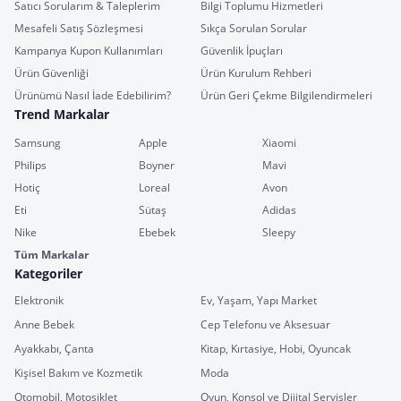
Satıcı Sorularım & Taleplerim
Bilgi Toplumu Hizmetleri
Mesafeli Satış Sözleşmesi
Sıkça Sorulan Sorular
Kampanya Kupon Kullanımları
Güvenlik İpuçları
Ürün Güvenliği
Ürün Kurulum Rehberi
Ürünümü Nasıl İade Edebilirim?
Ürün Geri Çekme Bilgilendirmeleri
Trend Markalar
Samsung
Apple
Xiaomi
Philips
Boyner
Mavi
Hotiç
Loreal
Avon
Eti
Sütaş
Adidas
Nike
Ebebek
Sleepy
Tüm Markalar
Kategoriler
Elektronik
Ev, Yaşam, Yapı Market
Anne Bebek
Cep Telefonu ve Aksesuar
Ayakkabı, Çanta
Kitap, Kırtasiye, Hobi, Oyuncak
Kişisel Bakım ve Kozmetik
Moda
Otomobil, Motosiklet
Oyun, Konsol ve Dijital Servisler