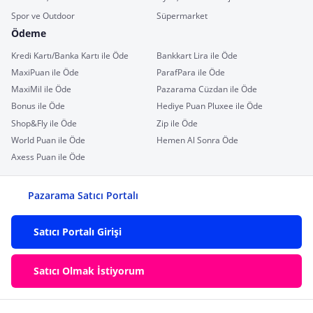
Spor ve Outdoor
Süpermarket
Ödeme
Kredi Kartı/Banka Kartı ile Öde
Bankkart Lira ile Öde
MaxiPuan ile Öde
ParafPara ile Öde
MaxiMil ile Öde
Pazarama Cüzdan ile Öde
Bonus ile Öde
Hediye Puan Pluxee ile Öde
Shop&Fly ile Öde
Zip ile Öde
World Puan ile Öde
Hemen Al Sonra Öde
Axess Puan ile Öde
Pazarama Satıcı Portalı
Satıcı Portalı Girişi
Satıcı Olmak İstiyorum