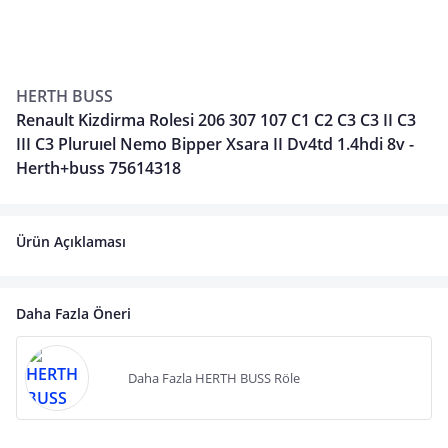
HERTH BUSS
Renault Kizdirma Rolesi 206 307 107 C1 C2 C3 C3 II C3
III C3 Pluruıel Nemo Bipper Xsara II Dv4td 1.4hdi 8v -
Herth+buss 75614318
Ürün Açıklaması
Daha Fazla Öneri
Daha Fazla HERTH BUSS Röle