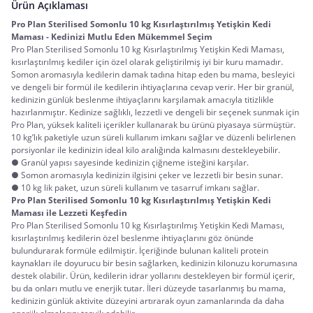
Ürün Açıklaması
Pro Plan Sterilised Somonlu 10 kg Kısırlaştırılmış Yetişkin Kedi 
Maması - Kedinizi Mutlu Eden Mükemmel Seçim
Pro Plan Sterilised Somonlu 10 kg Kısırlaştırılmış Yetişkin Kedi Maması, 
kısırlaştırılmış kediler için özel olarak geliştirilmiş iyi bir kuru mamadır. 
Somon aromasıyla kedilerin damak tadına hitap eden bu mama, besleyici 
ve dengeli bir formül ile kedilerin ihtiyaçlarına cevap verir. Her bir granül, 
kedinizin günlük beslenme ihtiyaçlarını karşılamak amacıyla titizlikle 
hazırlanmıştır. Kedinize sağlıklı, lezzetli ve dengeli bir seçenek sunmak için 
Pro Plan, yüksek kaliteli içerikler kullanarak bu ürünü piyasaya sürmüştür. 
10 kg’lık paketiyle uzun süreli kullanım imkanı sağlar ve düzenli belirlenen 
porsiyonlar ile kedinizin ideal kilo aralığında kalmasını destekleyebilir.
● Granül yapısı sayesinde kedinizin çiğneme isteğini karşılar.
● Somon aromasıyla kedinizin ilgisini çeker ve lezzetli bir besin sunar.
● 10 kg lik paket, uzun süreli kullanım ve tasarruf imkanı sağlar.
Pro Plan Sterilised Somonlu 10 kg Kısırlaştırılmış Yetişkin Kedi 
Maması ile Lezzeti Keşfedin
Pro Plan Sterilised Somonlu 10 kg Kısırlaştırılmış Yetişkin Kedi Maması, 
kısırlaştırılmış kedilerin özel beslenme ihtiyaçlarını göz önünde 
bulundurarak formüle edilmiştir. İçeriğinde bulunan kaliteli protein 
kaynakları ile doyurucu bir besin sağlarken, kedinizin kilonuzu korumasına 
destek olabilir. Ürün, kedilerin idrar yollarını destekleyen bir formül içerir, 
bu da onları mutlu ve enerjik tutar. İleri düzeyde tasarlanmış bu mama, 
kedinizin günlük aktivite düzeyini artırarak oyun zamanlarında da daha 