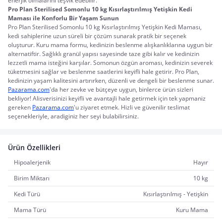
enerjik olmalarını teşvik edebilir.
Pro Plan Sterilised Somonlu 10 kg Kısırlaştırılmış Yetişkin Kedi 
Maması ile Konforlu Bir Yaşam Sunun
Pro Plan Sterilised Somonlu 10 kg Kısırlaştırılmış Yetişkin Kedi Maması, 
kedi sahiplerine uzun süreli bir çözüm sunarak pratik bir seçenek 
oluşturur. Kuru mama formu, kedinizin beslenme alışkanlıklarına uygun bir 
alternatiftir. Sağlıklı granül yapısı sayesinde taze gibi kalır ve kedinizin 
lezzetli mama isteğini karşılar. Somonun özgün aroması, kedinizin severek 
tüketmesini sağlar ve beslenme saatlerini keyifli hale getirir. Pro Plan, 
kedinizin yaşam kalitesini artırırken, düzenli ve dengeli bir beslenme sunar.
Pazarama.com
'da her zevke ve bütçeye uygun, binlerce ürün sizleri 
bekliyor! Alisverisinizi keyifli ve avantajli hale getirmek için tek yapmaniz 
gereken 
Pazarama.com
'u ziyaret etmek. Hizli ve güvenilir teslimat 
seçenekleriyle, aradiginiz her seyi bulabilirsiniz.
Ürün Özellikleri
Hipoalerjenik
Hayır
Birim Miktarı
10 kg
Kedi Türü
Kısırlaştırılmış - Yetişkin
Mama Türü
Kuru Mama