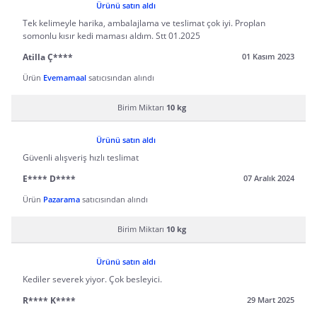
Ürünü satın aldı
Tek kelimeyle harika, ambalajlama ve teslimat çok iyi. Proplan
somonlu kısır kedi maması aldım. Stt 01.2025
Atilla Ç****
01 Kasım 2023
Ürün
Evemamaal
satıcısından alındı
Birim Miktarı
10 kg
Ürünü satın aldı
Güvenli alışveriş hızlı teslimat
E**** D****
07 Aralık 2024
Ürün
Pazarama
satıcısından alındı
Birim Miktarı
10 kg
Ürünü satın aldı
Kediler severek yiyor. Çok besleyici.
R**** K****
29 Mart 2025