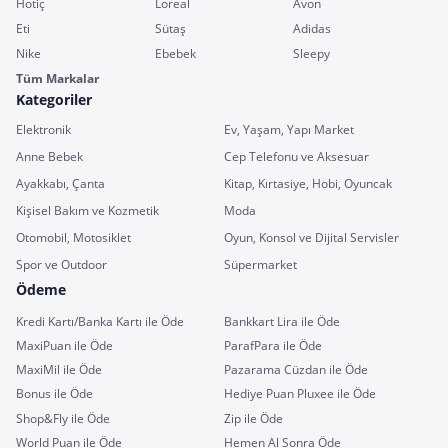
Hotiç
Loreal
Avon
Eti
Sütaş
Adidas
Nike
Ebebek
Sleepy
Tüm Markalar
Kategoriler
Elektronik
Ev, Yaşam, Yapı Market
Anne Bebek
Cep Telefonu ve Aksesuar
Ayakkabı, Çanta
Kitap, Kırtasiye, Hobi, Oyuncak
Kişisel Bakım ve Kozmetik
Moda
Otomobil, Motosiklet
Oyun, Konsol ve Dijital Servisler
Spor ve Outdoor
Süpermarket
Ödeme
Kredi Kartı/Banka Kartı ile Öde
Bankkart Lira ile Öde
MaxiPuan ile Öde
ParafPara ile Öde
MaxiMil ile Öde
Pazarama Cüzdan ile Öde
Bonus ile Öde
Hediye Puan Pluxee ile Öde
Shop&Fly ile Öde
Zip ile Öde
World Puan ile Öde
Hemen Al Sonra Öde