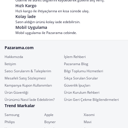
Ödeme ve adres bilgilerini kaydederek güvenli alış veriş.
Hızlı Kargo
Hızlı kargo ile ihtiyaçlarına en kısa sürede ulaş.
Kolay İade
Satın aldığın ürünü kolay iade edebilirsin.
Mobil Uygulama
Mobil uygulama ile Pazarama cebinde.
Pazarama.com
Hakkımızda
İşlem Rehberi
İletişim
Pazarama Blog
Satıcı Sorularım & Taleplerim
Bilgi Toplumu Hizmetleri
Mesafeli Satış Sözleşmesi
Sıkça Sorulan Sorular
Kampanya Kupon Kullanımları
Güvenlik İpuçları
Ürün Güvenliği
Ürün Kurulum Rehberi
Ürünümü Nasıl İade Edebilirim?
Ürün Geri Çekme Bilgilendirmeleri
Trend Markalar
Samsung
Apple
Xiaomi
Philips
Boyner
Mavi