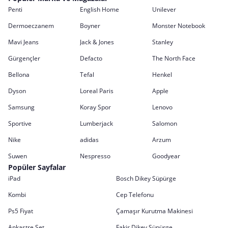
Penti
English Home
Unilever
Dermoeczanem
Boyner
Monster Notebook
Mavi Jeans
Jack & Jones
Stanley
Gürgençler
Defacto
The North Face
Bellona
Tefal
Henkel
Dyson
Loreal Paris
Apple
Samsung
Koray Spor
Lenovo
Sportive
Lumberjack
Salomon
Nike
adidas
Arzum
Suwen
Nespresso
Goodyear
Popüler Sayfalar
iPad
Bosch Dikey Süpürge
Kombi
Cep Telefonu
Ps5 Fiyat
Çamaşır Kurutma Makinesi
Ankastre Set
Fakir Dikey Süpürge