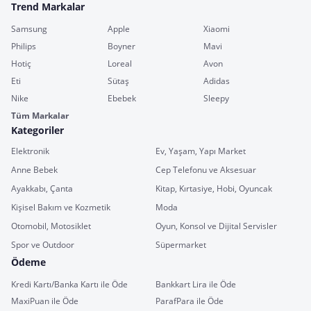
Trend Markalar
Samsung
Apple
Xiaomi
Philips
Boyner
Mavi
Hotiç
Loreal
Avon
Eti
Sütaş
Adidas
Nike
Ebebek
Sleepy
Tüm Markalar
Kategoriler
Elektronik
Ev, Yaşam, Yapı Market
Anne Bebek
Cep Telefonu ve Aksesuar
Ayakkabı, Çanta
Kitap, Kırtasiye, Hobi, Oyuncak
Kişisel Bakım ve Kozmetik
Moda
Otomobil, Motosiklet
Oyun, Konsol ve Dijital Servisler
Spor ve Outdoor
Süpermarket
Ödeme
Kredi Kartı/Banka Kartı ile Öde
Bankkart Lira ile Öde
MaxiPuan ile Öde
ParafPara ile Öde