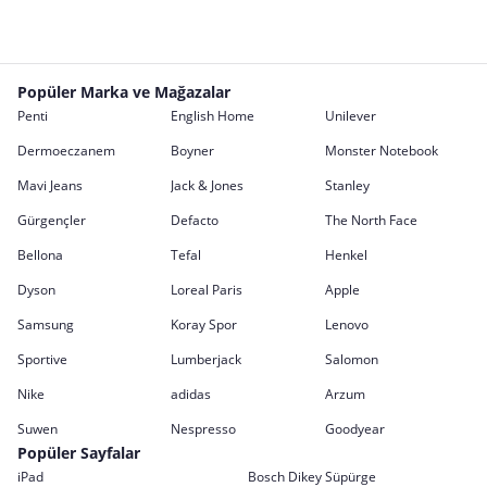
Popüler Marka ve Mağazalar
Penti
English Home
Unilever
Dermoeczanem
Boyner
Monster Notebook
Mavi Jeans
Jack & Jones
Stanley
Gürgençler
Defacto
The North Face
Bellona
Tefal
Henkel
Dyson
Loreal Paris
Apple
Samsung
Koray Spor
Lenovo
Sportive
Lumberjack
Salomon
Nike
adidas
Arzum
Suwen
Nespresso
Goodyear
Popüler Sayfalar
iPad
Bosch Dikey Süpürge