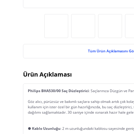
Tüm Ürün Açıklamasını Gö
Ürün Açıklaması
Philips BHA530/00 Saç Düzleştirici
: Saçlarınıza Düzgün ve Pa
Göz alıcı, pürüzsüz ve bakımlı saçlara sahip olmak artık çok kolay
kullanım için ister özel bir gün hazırlığınızda, bu saç düzleştirici, 
dağılımı sağlamaktadır. 30 saniye içinde ısınarak hazır hale gelen
● 
Kablo Uzunluğu
: 2 m uzunluğundaki kablosu sayesinde geniş a