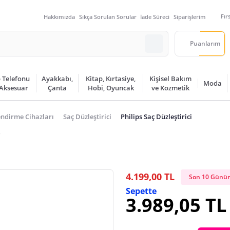
Fır
Hakkımızda
Sıkça Sorulan Sorular
İade Süreci
Siparişlerim
Puanlarım
 Telefonu
Ayakkabı,
Kitap, Kırtasiye,
Kişisel Bakım
Moda
 Aksesuar
Çanta
Hobi, Oyuncak
ve Kozmetik
endirme Cihazları
Saç Düzleştirici
Philips Saç Düzleştirici
i
4.199,00 TL
Son 10 Günün
Sepette
3.989,05 TL