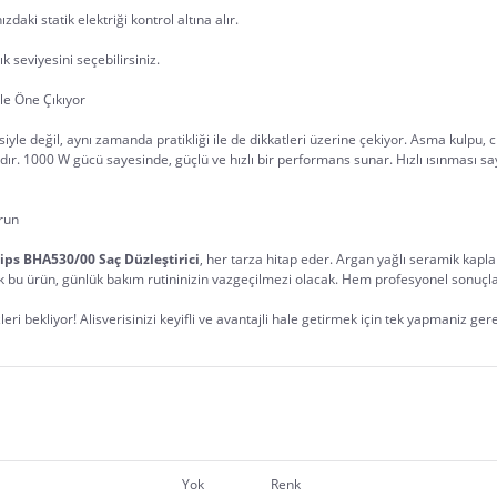
zdaki statik elektriği kontrol altına alır.
ık seviyesini seçebilirsiniz.
İle Öne Çıkıyor
isiyle değil, aynı zamanda pratikliği ile de dikkatleri üzerine çekiyor. Asma kulpu,
ktadır. 1000 W gücü sayesinde, güçlü ve hızlı bir performans sunar. Hızlı ısınması 
urun
ips BHA530/00 Saç Düzleştirici
, her tarza hitap eder. Argan yağlı seramik kapla
 bu ürün, günlük bakım rutininizin vazgeçilmezi olacak. Hem profesyonel sonuçlar
eri bekliyor! Alisverisinizi keyifli ve avantajli hale getirmek için tek yapmaniz ger
Yok
Renk