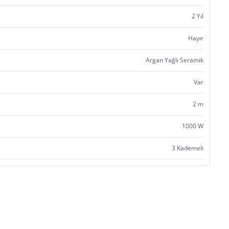
2 Yıl
Hayır
Argan Yağlı Seramik
Var
2 m
1000 W
3 Kademeli
Satıcı bilgi girişi yapmamıştır.