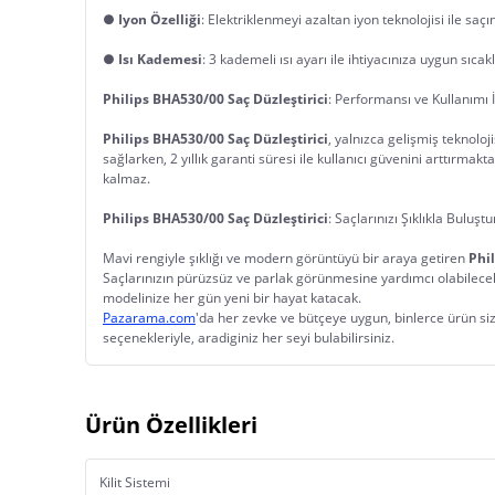
● 
Iyon Özelliği
: Elektriklenmeyi azaltan iyon teknolojisi ile saçını
● 
Isı Kademesi
: 3 kademeli ısı ayarı ile ihtiyacınıza uygun sıcakl
Philips BHA530/00 Saç Düzleştirici
: Performansı ve Kullanımı 
Philips BHA530/00 Saç Düzleştirici
, yalnızca gelişmiş teknoloj
sağlarken, 2 yıllık garanti süresi ile kullanıcı güvenini arttırma
kalmaz.
Philips BHA530/00 Saç Düzleştirici
: Saçlarınızı Şıklıkla Buluşt
Mavi rengiyle şıklığı ve modern görüntüyü bir araya getiren 
Phil
Saçlarınızın pürüzsüz ve parlak görünmesine yardımcı olabilecek
modelinize her gün yeni bir hayat katacak.
Pazarama.com
'da her zevke ve bütçeye uygun, binlerce ürün sizl
seçenekleriyle, aradiginiz her seyi bulabilirsiniz.
Ürün Özellikleri
Kilit Sistemi