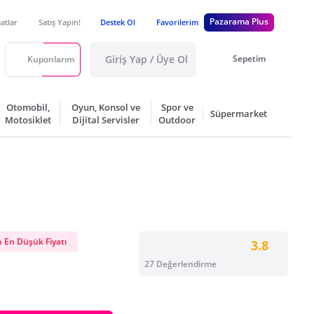
Pazarama Plus
satlar
Satış Yapın!
Destek Ol
Favorilerim
Giriş Yap / Üye Ol
Sepetim
Kuponlarım
Otomobil,
Oyun, Konsol ve
Spor ve
Süpermarket
Motosiklet
Dijital Servisler
Outdoor
 En Düşük Fiyatı
3.8
27 Değerlendirme