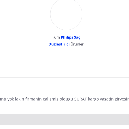
Tüm
Philips Saç
Düzleştirici
Ürünleri
dır. Pazarama, bu içeriklerden dolayı herhangi bir sorumluluk kabul etmemektedir.
tı yok lakin firmanin calismis oldugu SÜRAT kargo vasatin zirvesin