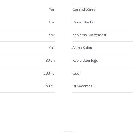
Var
Garanti Süresi
Yok
Döner Başlıklı
Yok
Kaplama Malzemesi
Yok
Asma Kulpu
30 sn
Kablo Uzunluğu
230 °C
Güç
160 °C
Isı Kademesi