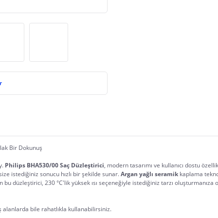
r
rlak Bir Dokunuş
. 
Philips BHA530/00 Saç Düzleştirici
, modern tasarımı ve kullanıcı dostu özellik
size istediğiniz sonucu hızlı bir şekilde sunar. 
Argan yağlı seramik
 kaplama teknol
 bu düzleştirici, 230 °C'lik yüksek ısı seçeneğiyle istediğiniz tarzı oluşturmanıza o
lanlarda bile rahatlıkla kullanabilirsiniz.