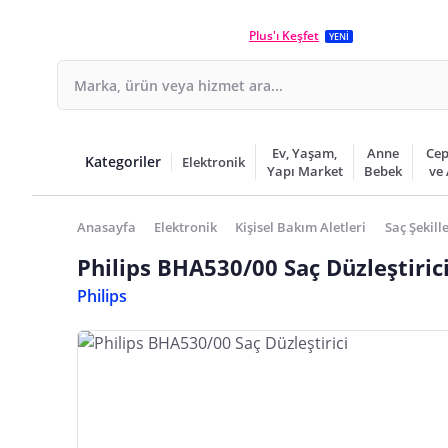
Plus'ı Keşfet
YENİ
Ev, Yaşam,
Anne
Cep
Kategoriler
Elektronik
Yapı Market
Bebek
ve
Anasayfa
Elektronik
Kişisel Bakım Aletleri
Saç Şekill
Philips BHA530/00 Saç Düzleştiric
Philips