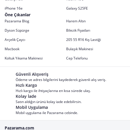
iPhone 16e
Galaxy S25FE
Öne Çıkanlar
Pazarama Blog
Harem Altın
Dyson Süpürge
Bilezik Fiyatları
Arçelik Çaycı
205 55 R16 Kış Lastiği
Macbook
Bulaşık Makinesi
Koltuk Yıkama Makinesi
Cep Telefonu
Güvenli Alışveriş
Ödeme ve adres bilgilerini kaydederek güvenli alış veriş.
Hızlı Kargo
Hızlı kargo ile ihtiyaçlarına en kısa sürede ulaş.
Kolay İade
Satın aldığın ürünü kolay iade edebilirsin.
Mobil Uygulama
Mobil uygulama ile Pazarama cebinde.
Pazarama.com