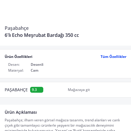
Paşabahçe
6'lı Echo Meşrubat Bardağı 350 cc
Ürün Özellikleri
Tüm Özellikler
Desen:
Desenli
Materyal:
Cam
PAŞABAHÇE
9.3
Mağazaya git
Ürün Açıklaması
Paşabahçe; ilham veren görsel mağaza tasarımı, trend alanları ve canlı 
çiçek gibi tamamlayıcı ürünlerle yepyeni bir mağazacılık deneyimini 
müşterileriyle buluşturmuştur. ‘Yaşam’ ve ‘Butik’ konseptleriyle sofra, 