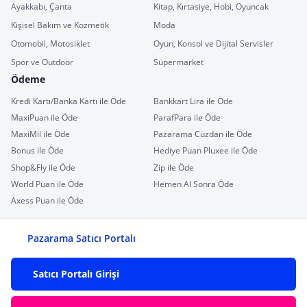
Ayakkabı, Çanta
Kitap, Kırtasiye, Hobi, Oyuncak
Kişisel Bakım ve Kozmetik
Moda
Otomobil, Motosiklet
Oyun, Konsol ve Dijital Servisler
Spor ve Outdoor
Süpermarket
Ödeme
Kredi Kartı/Banka Kartı ile Öde
Bankkart Lira ile Öde
MaxiPuan ile Öde
ParafPara ile Öde
MaxiMil ile Öde
Pazarama Cüzdan ile Öde
Bonus ile Öde
Hediye Puan Pluxee ile Öde
Shop&Fly ile Öde
Zip ile Öde
World Puan ile Öde
Hemen Al Sonra Öde
Axess Puan ile Öde
Pazarama Satıcı Portalı
Satıcı Portalı Girişi