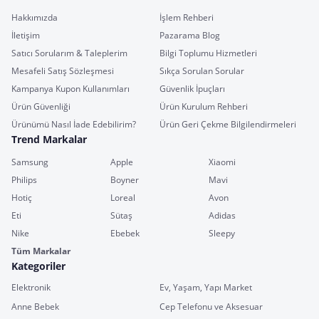
Hakkımızda
İşlem Rehberi
İletişim
Pazarama Blog
Satıcı Sorularım & Taleplerim
Bilgi Toplumu Hizmetleri
Mesafeli Satış Sözleşmesi
Sıkça Sorulan Sorular
Kampanya Kupon Kullanımları
Güvenlik İpuçları
Ürün Güvenliği
Ürün Kurulum Rehberi
Ürünümü Nasıl İade Edebilirim?
Ürün Geri Çekme Bilgilendirmeleri
Trend Markalar
Samsung
Apple
Xiaomi
Philips
Boyner
Mavi
Hotiç
Loreal
Avon
Eti
Sütaş
Adidas
Nike
Ebebek
Sleepy
Tüm Markalar
Kategoriler
Elektronik
Ev, Yaşam, Yapı Market
Anne Bebek
Cep Telefonu ve Aksesuar