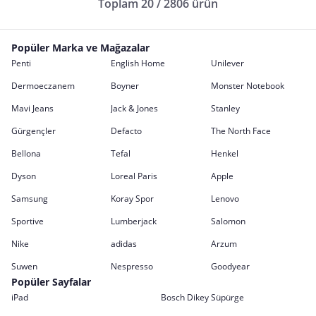
Toplam 20 / 2806 ürün
Popüler Marka ve Mağazalar
Penti
English Home
Unilever
Dermoeczanem
Boyner
Monster Notebook
Mavi Jeans
Jack & Jones
Stanley
Gürgençler
Defacto
The North Face
Bellona
Tefal
Henkel
Dyson
Loreal Paris
Apple
Samsung
Koray Spor
Lenovo
Sportive
Lumberjack
Salomon
Nike
adidas
Arzum
Suwen
Nespresso
Goodyear
Popüler Sayfalar
iPad
Bosch Dikey Süpürge