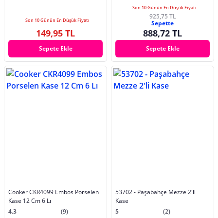
Son 10 Günün En Düşük Fiyatı
925,75 TL
Son 10 Günün En Düşük Fiyatı
Sepette
149,95 TL
888,72 TL
Sepete Ekle
Sepete Ekle
Cooker CKR4099 Embos Porselen
53702 - Paşabahçe Mezze 2'li
Kase 12 Cm 6 Lı
Kase
4.3
(9)
5
(2)