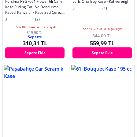
Porsima RYG7061 Flower 6lı Cam
Loris Orta Boy Kase - Kahverengi
Kase Puding Tatlı Ve Dondurma
5
(1)
Kasesi Kahvaltılık Kase Seti Çerez
Kasesi 6x7,5Cm
3
(2)
Son 10 Günün En Düşük Fiyatı
Son 10 Günün En Düşük Fiyatı
319,90 TL
644,00 TL
Sepette
310,31 TL
559,99 TL
Sepete Ekle
Sepete Ekle