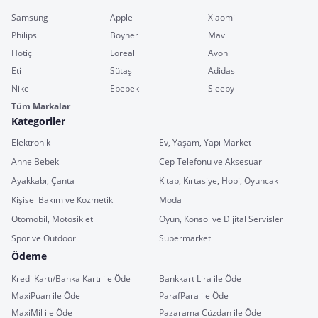
Samsung
Apple
Xiaomi
Philips
Boyner
Mavi
Hotiç
Loreal
Avon
Eti
Sütaş
Adidas
Nike
Ebebek
Sleepy
Tüm Markalar
Kategoriler
Elektronik
Ev, Yaşam, Yapı Market
Anne Bebek
Cep Telefonu ve Aksesuar
Ayakkabı, Çanta
Kitap, Kırtasiye, Hobi, Oyuncak
Kişisel Bakım ve Kozmetik
Moda
Otomobil, Motosiklet
Oyun, Konsol ve Dijital Servisler
Spor ve Outdoor
Süpermarket
Ödeme
Kredi Kartı/Banka Kartı ile Öde
Bankkart Lira ile Öde
MaxiPuan ile Öde
ParafPara ile Öde
MaxiMil ile Öde
Pazarama Cüzdan ile Öde