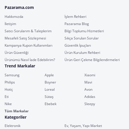
Pazarama.com
Hakkımızda
İşlem Rehberi
İletişim
Pazarama Blog
Satıcı Sorularım & Taleplerim
Bilgi Toplumu Hizmetleri
Mesafeli Satış Sözleşmesi
Sıkça Sorulan Sorular
Kampanya Kupon Kullanımları
Güvenlik İpuçları
Ürün Güvenliği
Ürün Kurulum Rehberi
Ürünümü Nasıl İade Edebilirim?
Ürün Geri Çekme Bilgilendirmeleri
Trend Markalar
Samsung
Apple
Xiaomi
Philips
Boyner
Mavi
Hotiç
Loreal
Avon
Eti
Sütaş
Adidas
Nike
Ebebek
Sleepy
Tüm Markalar
Kategoriler
Elektronik
Ev, Yaşam, Yapı Market