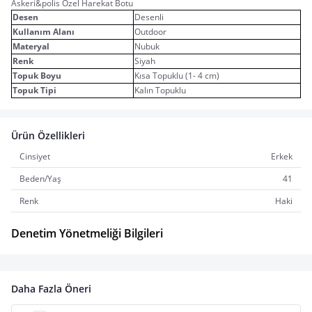
Askeri&polis Özel Harekat Botu
Desen
Desenli
Kullanım Alanı
Outdoor
Materyal
Nubuk
Renk
Siyah
Topuk Boyu
Kısa Topuklu (1- 4 cm)
Topuk Tipi
Kalın Topuklu
Ürün Özellikleri
Cinsiyet
Erkek
Beden/Yaş
41
Renk
Haki
Denetim Yönetmeliği Bilgileri
Daha Fazla Öneri