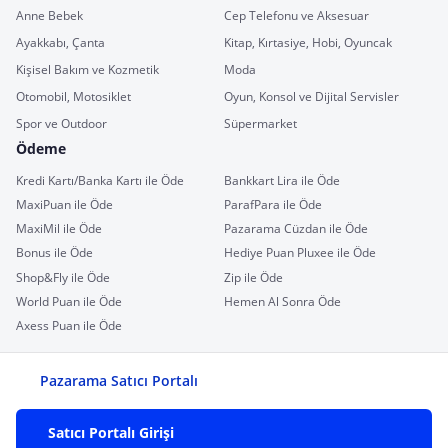
Anne Bebek
Cep Telefonu ve Aksesuar
Ayakkabı, Çanta
Kitap, Kırtasiye, Hobi, Oyuncak
Kişisel Bakım ve Kozmetik
Moda
Otomobil, Motosiklet
Oyun, Konsol ve Dijital Servisler
Spor ve Outdoor
Süpermarket
Ödeme
Kredi Kartı/Banka Kartı ile Öde
Bankkart Lira ile Öde
MaxiPuan ile Öde
ParafPara ile Öde
MaxiMil ile Öde
Pazarama Cüzdan ile Öde
Bonus ile Öde
Hediye Puan Pluxee ile Öde
Shop&Fly ile Öde
Zip ile Öde
World Puan ile Öde
Hemen Al Sonra Öde
Axess Puan ile Öde
Pazarama Satıcı Portalı
Satıcı Portalı Girişi