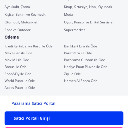
Ayakkabı, Çanta
Kitap, Kırtasiye, Hobi, Oyuncak
Kişisel Bakım ve Kozmetik
Moda
Otomobil, Motosiklet
Oyun, Konsol ve Dijital Servisler
Spor ve Outdoor
Süpermarket
Ödeme
Kredi Kartı/Banka Kartı ile Öde
Bankkart Lira ile Öde
MaxiPuan ile Öde
ParafPara ile Öde
MaxiMil ile Öde
Pazarama Cüzdan ile Öde
Bonus ile Öde
Hediye Puan Pluxee ile Öde
Shop&Fly ile Öde
Zip ile Öde
World Puan ile Öde
Hemen Al Sonra Öde
Axess Puan ile Öde
Pazarama Satıcı Portalı
Satıcı Portalı Girişi