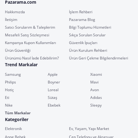
Pazarama.com
Hakkımızda
İşlem Rehberi
İletişim
Pazarama Blog
Satıcı Sorularım & Taleplerim
Bilgi Toplumu Hizmetleri
Mesafeli Satış Sözleşmesi
Sıkça Sorulan Sorular
Kampanya Kupon Kullanımları
Güvenlik İpuçları
Ürün Güvenliği
Ürün Kurulum Rehberi
Ürünümü Nasıl İade Edebilirim?
Ürün Geri Çekme Bilgilendirmeleri
Trend Markalar
Samsung
Apple
Xiaomi
Philips
Boyner
Mavi
Hotiç
Loreal
Avon
Eti
Sütaş
Adidas
Nike
Ebebek
Sleepy
Tüm Markalar
Kategoriler
Elektronik
Ev, Yaşam, Yapı Market
Anne Bebek
Cep Telefonu ve Aksesuar