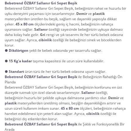
Bebetrend ÖZBAY Sallanır Gri Sepet Beşik
Bebetrend ÖZBAY Sallanır Gri Sepet Beşik, bebeğinizin rahat ve huzurlu bir
uyku deneyimi yaşaması için tasarlanmıştır.
Demir
ve
plastik
materyallerden üretilen bu beşik, sağlam ve dayanıklı yapısıyla dikkat
çeker.
45 x 80 cm
ölçülerindeki geniş iç hacmi, bebeğinizin rahatça
uyumasını sağlar.
Sallanır
özelliği sayesinde bebeğinizin uykuya dalması
daha kolay hale gelir.
Gri
rengi ve şık tasarımı ile her türlü bebek odasına
uyum sağlar. Ayrıca,
cibinlik
özelliği ile bebeğinizi sinek ve böceklerden
korur.
●
Dikdörtgen
şekli ile bebek odasında yer tasarrufu sağlar.
●
15 Kg'a kadar
taşıma kapasitesi ile uzun süre kullanılabilir.
●
Standart
ürün türü ile her türlü bebek odasına uyum sağlar.
Bebetrend ÖZBAY Sallanır Gri Sepet Beşik
 ile Bebeğinizin Rahatlığı Ön 
Planda
Bebetrend ÖZBAY Sallanır Gri Sepet Beşik, bebeğinizin konforunu en üst
düzeyde tutmak için özel olarak tasarlanmıştır.
Sallanır
özelliği,
bebeğinizin huzurlu bir şekilde uykuya dalmasına yardımcı olur.
Demir
ve
plastik
materyallerden üretilmiş olması, beşiğin dayanıklılığını artırır ve
uzun süreli kullanım imkanı sunar.
45 x 80 cm
ölçüleri, bebeğinizin rahatça
hareket edebilmesi için yeterli alan sağlar. Ayrıca,
cibinlik
özelliği ile
bebeğinizi dış etkenlerden korur.
Bebetrend ÖZBAY Sallanır Gri Sepet Beşik
 ile Şıklık ve Fonksiyonellik Bir 
Arada