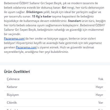
Bebetrend ÖZBAY Sallanır Gri Sepet Beşik, şık ve modern tasarımı ile
bebek odalarına estetik bir dokunuş katar.
Gri
rengi, her türlü dekorasyon
ile uyum sağlar.
Dikdörtgen
şekli, beşik için ideal bir yerleşim sağlar ve
yer tasarrufu sunar.
15 Kg'a kadar
taşıma kapasitesi ile bebeğiniz
büyüdükçe de kullanmaya devam edebilirsiniz.
Standart
ürün türü, beşiğin
her türlü bebek odasına uyum sağlamasını kolaylaştırır. Bebetrend ÖZBAY
Sallanır Gri Sepet Beşik, bebeğinizin rahatlığı ve güvenliği için mükemmel
bir seçimdir.
Pazarama.com
'da her zevke ve bütçeye uygun, binlerce ürün sizleri 
bekliyor! Alışverişinizi keyifli ve avantajlı hale getirmek için tek yapmanız 
gereken 
Pazarama.com
'u ziyaret etmek. Hızlı ve güvenilir teslimat 
seçenekleriyle, aradığınız her şeyi bulabilirsiniz.
Ürün Özellikleri
Çekmece
Yok
Katlanır
Hayır
Büyüyen
Hayır
Cibinlik
Var