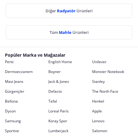
Diğer
Radyatör
Ürünleri
Tüm
Mahle
Ürünleri
Popüler Marka ve Mağazalar
Penti
English Home
Unilever
Dermoeczanem
Boyner
Monster Notebook
Mavi Jeans
Jack & Jones
Stanley
Gürgençler
Defacto
The North Face
Bellona
Tefal
Henkel
Dyson
Loreal Paris
Apple
Samsung
Koray Spor
Lenovo
Sportive
Lumberjack
Salomon