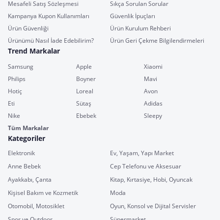
Mesafeli Satış Sözleşmesi
Sıkça Sorulan Sorular
Kampanya Kupon Kullanımları
Güvenlik İpuçları
Ürün Güvenliği
Ürün Kurulum Rehberi
Ürünümü Nasıl İade Edebilirim?
Ürün Geri Çekme Bilgilendirmeleri
Trend Markalar
Samsung
Apple
Xiaomi
Philips
Boyner
Mavi
Hotiç
Loreal
Avon
Eti
Sütaş
Adidas
Nike
Ebebek
Sleepy
Tüm Markalar
Kategoriler
Elektronik
Ev, Yaşam, Yapı Market
Anne Bebek
Cep Telefonu ve Aksesuar
Ayakkabı, Çanta
Kitap, Kırtasiye, Hobi, Oyuncak
Kişisel Bakım ve Kozmetik
Moda
Otomobil, Motosiklet
Oyun, Konsol ve Dijital Servisler
Spor ve Outdoor
Süpermarket