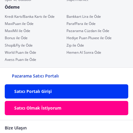
Ödeme
Kredi Kartı/Banka Kartı ile Öde
Bankkart Lira ile Öde
MaxiPuan ile Öde
ParafPara ile Öde
MaxiMil ile Öde
Pazarama Cüzdan ile Öde
Bonus ile Öde
Hediye Puan Pluxee ile Öde
Shop&Fly ile Öde
Zip ile Öde
World Puan ile Öde
Hemen Al Sonra Öde
Axess Puan ile Öde
Pazarama Satıcı Portalı
Satıcı Portalı Girişi
Satıcı Olmak İstiyorum
Bize Ulaşın