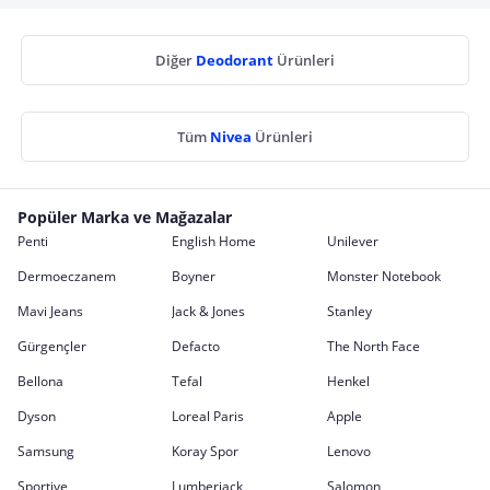
Diğer
Deodorant
Ürünleri
Tüm
Nivea
Ürünleri
Popüler Marka ve Mağazalar
Penti
English Home
Unilever
Dermoeczanem
Boyner
Monster Notebook
Mavi Jeans
Jack & Jones
Stanley
Gürgençler
Defacto
The North Face
Bellona
Tefal
Henkel
Dyson
Loreal Paris
Apple
Samsung
Koray Spor
Lenovo
Sportive
Lumberjack
Salomon