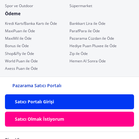
Spor ve Outdoor
Süpermarket
Ödeme
Kredi Kartı/Banka Kartı ile Öde
Bankkart Lira ile Öde
MaxiPuan ile Öde
ParafPara ile Öde
MaxiMil ile Öde
Pazarama Cüzdan ile Öde
Bonus ile Öde
Hediye Puan Pluxee ile Öde
Shop&Fly ile Öde
Zip ile Öde
World Puan ile Öde
Hemen Al Sonra Öde
Axess Puan ile Öde
Pazarama Satıcı Portalı
Satıcı Portalı Girişi
Satıcı Olmak İstiyorum