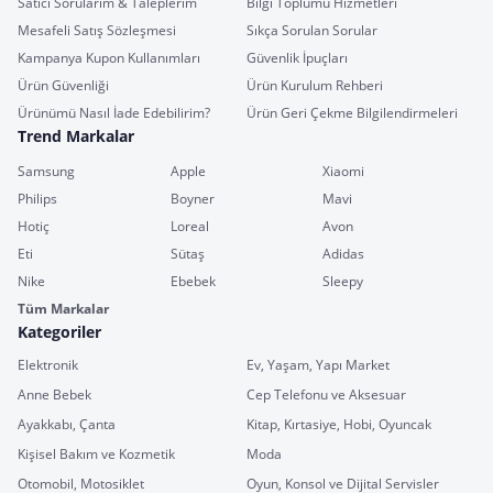
Satıcı Sorularım & Taleplerim
Bilgi Toplumu Hizmetleri
Mesafeli Satış Sözleşmesi
Sıkça Sorulan Sorular
Kampanya Kupon Kullanımları
Güvenlik İpuçları
Ürün Güvenliği
Ürün Kurulum Rehberi
Ürünümü Nasıl İade Edebilirim?
Ürün Geri Çekme Bilgilendirmeleri
Trend Markalar
Samsung
Apple
Xiaomi
Philips
Boyner
Mavi
Hotiç
Loreal
Avon
Eti
Sütaş
Adidas
Nike
Ebebek
Sleepy
Tüm Markalar
Kategoriler
Elektronik
Ev, Yaşam, Yapı Market
Anne Bebek
Cep Telefonu ve Aksesuar
Ayakkabı, Çanta
Kitap, Kırtasiye, Hobi, Oyuncak
Kişisel Bakım ve Kozmetik
Moda
Otomobil, Motosiklet
Oyun, Konsol ve Dijital Servisler