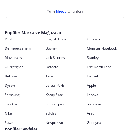
Tüm
Nivea
Ürünleri
Popüler Marka ve Mağazalar
Penti
English Home
Unilever
Dermoeczanem
Boyner
Monster Notebook
Mavi Jeans
Jack & Jones
Stanley
Gürgençler
Defacto
The North Face
Bellona
Tefal
Henkel
Dyson
Loreal Paris
Apple
Samsung
Koray Spor
Lenovo
Sportive
Lumberjack
Salomon
Nike
adidas
Arzum
Suwen
Nespresso
Goodyear
Popüler Sayfalar