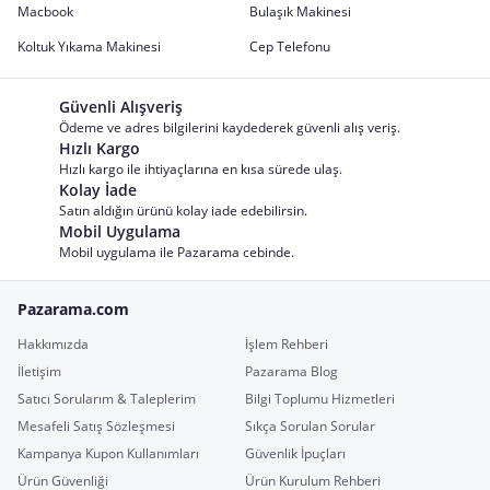
Macbook
Bulaşık Makinesi
Koltuk Yıkama Makinesi
Cep Telefonu
Güvenli Alışveriş
Ödeme ve adres bilgilerini kaydederek güvenli alış veriş.
Hızlı Kargo
Hızlı kargo ile ihtiyaçlarına en kısa sürede ulaş.
Kolay İade
Satın aldığın ürünü kolay iade edebilirsin.
Mobil Uygulama
Mobil uygulama ile Pazarama cebinde.
Pazarama.com
Hakkımızda
İşlem Rehberi
İletişim
Pazarama Blog
Satıcı Sorularım & Taleplerim
Bilgi Toplumu Hizmetleri
Mesafeli Satış Sözleşmesi
Sıkça Sorulan Sorular
Kampanya Kupon Kullanımları
Güvenlik İpuçları
Ürün Güvenliği
Ürün Kurulum Rehberi