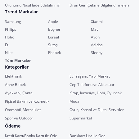
Ürünümü Nasıl İade Edebilirim?
Ürün Geri Çekme Bilgilendirmeleri
Trend Markalar
Samsung
Apple
Xiaomi
Philips
Boyner
Mavi
Hotiç
Loreal
Avon
Eti
Sütaş
Adidas
Nike
Ebebek
Sleepy
Tüm Markalar
Kategoriler
Elektronik
Ev, Yaşam, Yapı Market
Anne Bebek
Cep Telefonu ve Aksesuar
Ayakkabı, Çanta
Kitap, Kırtasiye, Hobi, Oyuncak
Kişisel Bakım ve Kozmetik
Moda
Otomobil, Motosiklet
Oyun, Konsol ve Dijital Servisler
Spor ve Outdoor
Süpermarket
Ödeme
Kredi Kartı/Banka Kartı ile Öde
Bankkart Lira ile Öde