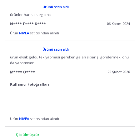
Ürünü satın aldı
ürünler harika kargo hızlı
N**** E**** K****
06 Kasım 2024
Ürün
NIVEA
satıcısından alındı
Ürünü satın aldı
ürün eksik geldi. tek yapması gereken gelen siparişi göndermek. onu
da yapamıyor
M**** O****
22 Şubat 2026
Kullanıcı Fotoğrafları
Ürün
NIVEA
satıcısından alındı
Çözülmüştür