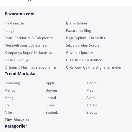
Pazarama.com
Hakkımızda
İşlem Rehberi
İletişim
Pazarama Blog
Satıcı Sorularım & Taleplerim
Bilgi Toplumu Hizmetleri
Mesafeli Satış Sözleşmesi
Sıkça Sorulan Sorular
Kampanya Kupon Kullanımları
Güvenlik İpuçları
Ürün Güvenliği
Ürün Kurulum Rehberi
Ürünümü Nasıl İade Edebilirim?
Ürün Geri Çekme Bilgilendirmeleri
Trend Markalar
Samsung
Apple
Xiaomi
Philips
Boyner
Mavi
Hotiç
Loreal
Avon
Eti
Sütaş
Adidas
Nike
Ebebek
Sleepy
Tüm Markalar
Kategoriler