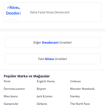
Daha Fazla Nivea Deodorant
Diğer
Deodorant
Ürünleri
Tüm
Nivea
Ürünleri
Popüler Marka ve Mağazalar
Penti
English Home
Unilever
Dermoeczanem
Boyner
Monster Notebook
Mavi Jeans
Jack & Jones
Stanley
Gürgençler
Defacto
The North Face