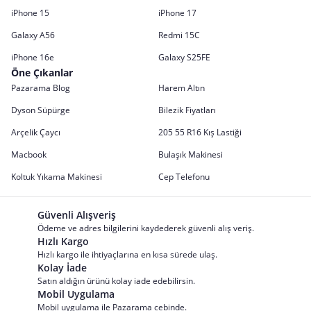
iPhone 15
iPhone 17
Galaxy A56
Redmi 15C
iPhone 16e
Galaxy S25FE
Öne Çıkanlar
Pazarama Blog
Harem Altın
Dyson Süpürge
Bilezik Fiyatları
Arçelik Çaycı
205 55 R16 Kış Lastiği
Macbook
Bulaşık Makinesi
Koltuk Yıkama Makinesi
Cep Telefonu
Güvenli Alışveriş
Ödeme ve adres bilgilerini kaydederek güvenli alış veriş.
Hızlı Kargo
Hızlı kargo ile ihtiyaçlarına en kısa sürede ulaş.
Kolay İade
Satın aldığın ürünü kolay iade edebilirsin.
Mobil Uygulama
Mobil uygulama ile Pazarama cebinde.