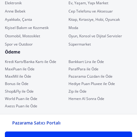
Elektronik
Ev, Yaşam, Yapı Market
Anne Bebek
Cep Telefonu ve Aksesuar
Ayakkabı, Çanta
Kitap, Kırtasiye, Hobi, Oyuncak
Kişisel Bakım ve Kozmetik
Moda
Otomobil, Motosiklet
Oyun, Konsol ve Dijital Servisler
Spor ve Outdoor
Süpermarket
Ödeme
Kredi Kartı/Banka Kartı ile Öde
Bankkart Lira ile Öde
MaxiPuan ile Öde
ParafPara ile Öde
MaxiMil ile Öde
Pazarama Cüzdan ile Öde
Bonus ile Öde
Hediye Puan Pluxee ile Öde
Shop&Fly ile Öde
Zip ile Öde
World Puan ile Öde
Hemen Al Sonra Öde
Axess Puan ile Öde
Pazarama Satıcı Portalı